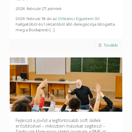
2026. február 27, péntek
2026. február 18-án az
Orléans-i Egyetem
30
hallgatóból és 1 oktatóból álló delegációja látogatta
meg a Budapesti
[...]
Tovább
Fejleszd a jövőd a legfontosabb soft skillek
erősítésével – miközben másokat segítesz! –
Tanítsunk Magyarországért program a BME-n!