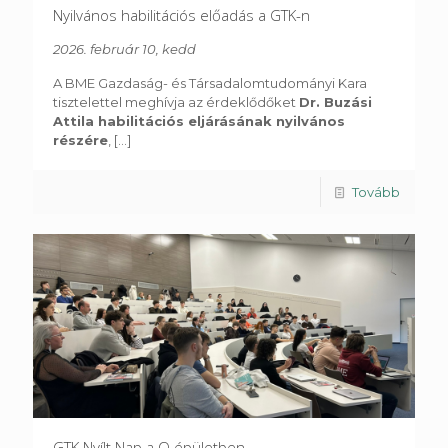
Nyilvános habilitációs előadás a GTK-n
2026. február 10, kedd
A BME Gazdaság- és Társadalomtudományi Kara
tisztelettel meghívja az érdeklődőket
Dr. Buzási
Attila habilitációs eljárásának nyilvános
részére
,
[...]
Tovább
GTK Nyílt Nap a Q épületben