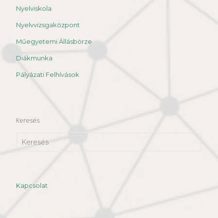
Nyelviskola
Nyelvvizsgaközpont
Műegyetemi Állásbörze
Diákmunka
Pályázati Felhívások
Keresés
Kapcsolat