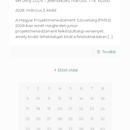
verseny 2026 – Jelentkezés március 1–8. között
2026. március 3, kedd
A Magyar Projektmenedzsment Szövetség (PMSz)
2026-ban ismét meghirdeti junior
projektmenedzsment felkészültségi versenyét,
amely kiváló lehetőséget kínál a felsőoktatásban
[...]
Tovább
Előző oldal
1
2
3
4
5
6
7
8
9
10
11
12
13
14
15
16
17
18
19
20
21
22
23
24
25
26
27
28
29
30
31
32
33
34
35
36
37
38
39
40