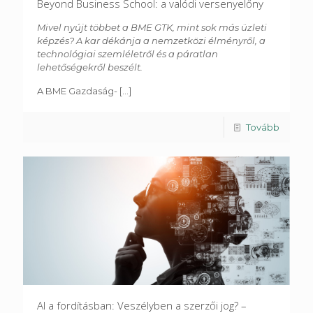
Beyond Business School: a valódi versenyelőny
Mivel nyújt többet a BME GTK, mint sok más üzleti
képzés? A kar dékánja a nemzetközi élményről, a
technológiai szemléletről és a páratlan
lehetőségekről beszélt.
A BME Gazdaság-
[...]
Tovább
AI a fordításban: Veszélyben a szerzői jog? –