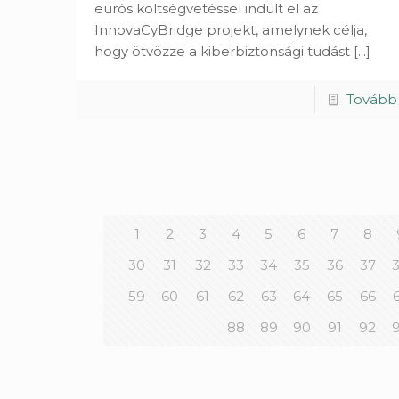
eurós költségvetéssel indult el az
InnovaCyBridge projekt, amelynek célja,
hogy ötvözze a kiberbiztonsági tudást
[...]
Tovább
1
2
3
4
5
6
7
8
30
31
32
33
34
35
36
37
59
60
61
62
63
64
65
66
88
89
90
91
92