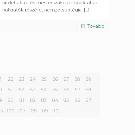
hirdet alap- és mesterszakos felsőoktatási
hallgatók részére, nemzetstratégiai
[...]
Tovább
1
22
23
24
25
26
27
28
29
0
51
52
53
54
55
56
57
58
9
80
81
82
83
84
85
86
87
05
106
107
108
109
110