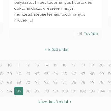
pályázatot hirdet tudományos kutatók és
doktoranduszok részére magyar
nemzetstratégiai témájú tudományos
művek
[...]
Tovább
Előző oldal
9
10
11
12
13
14
15
16
17
18
19
20
2
38
39
40
41
42
43
44
45
46
47
48
49
5
67
68
69
70
71
72
73
74
75
76
77
78
7
93
94
95
96
97
98
99
100
101
102
103
104
1
Következő oldal