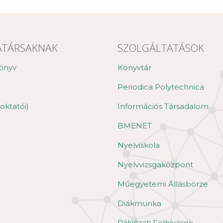
TÁRSAKNAK
SZOLGÁLTATÁSOK
önyv
Könyvtár
Periodica Polytechnica
oktatói)
Információs Társadalom
BMENET
Nyelviskola
Nyelvvizsgaközpont
Műegyetemi Állásbörze
Diákmunka
Pályázati Felhívások