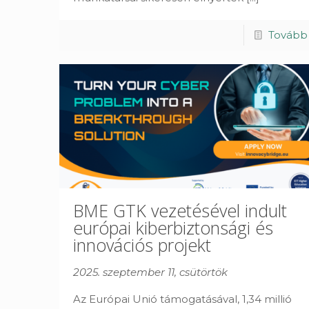
Tovább
BME GTK vezetésével indult
európai kiberbiztonsági és
innovációs projekt
2025. szeptember 11, csütörtök
Az Európai Unió támogatásával, 1,34 millió