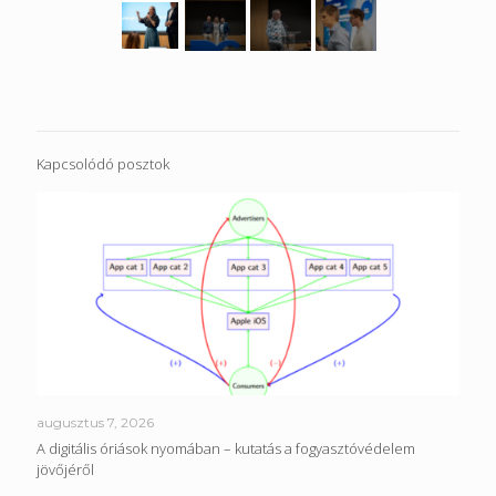
Kapcsolódó posztok
augusztus 7, 2026
A digitális óriások nyomában – kutatás a fogyasztóvédelem
jövőjéről