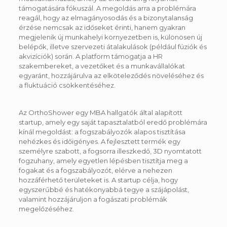
támogatására fókuszál. A megoldás arra a problémára
reagál, hogy az elmagányosodás és a bizonytalanság
érzése nemcsak az időseket érinti, hanem gyakran
megjelenik új munkahelyi környezetben is, különösen új
belépők, illetve szervezeti átalakulások (például fúziók és
akvizíciók) során. A platform támogatja a HR
szakembereket, a vezetőket és a munkavállalókat
egyaránt, hozzájárulva az elköteleződés növeléséhez és
a fluktuáció csökkentéséhez.
Az OrthoShower egy MBA hallgatók által alapított
startup, amely egy saját tapasztalatból eredő problémára
kínál megoldást: a fogszabályozók alapos tisztítása
nehézkes és időigényes. A fejlesztett termék egy
személyre szabott, a fogsorra illeszkedő, 3D nyomtatott
fogzuhany, amely egyetlen lépésben tisztítja meg a
fogakat és a fogszabályozót, elérve a nehezen
hozzáférhető területeket is. A startup célja, hogy
egyszerűbbé és hatékonyabbá tegye a szájápolást,
valamint hozzájáruljon a fogászati problémák
megelőzéséhez.