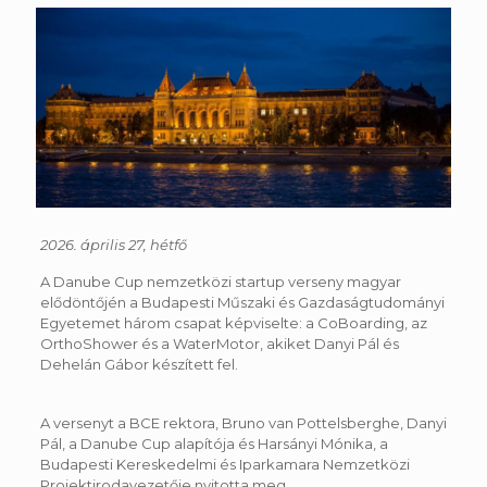
2026. április 27, hétfő
A Danube Cup nemzetközi startup verseny magyar
elődöntőjén a Budapesti Műszaki és Gazdaságtudományi
Egyetemet három csapat képviselte: a CoBoarding, az
OrthoShower és a WaterMotor, akiket Danyi Pál és
Dehelán Gábor készített fel.
A versenyt a BCE rektora, Bruno van Pottelsberghe, Danyi
Pál, a Danube Cup alapítója és Harsányi Mónika, a
Budapesti Kereskedelmi és Iparkamara Nemzetközi
Projektirodavezetője nyitotta meg.