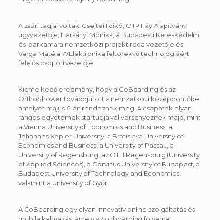
A zsűri tagjai voltak: Csejtei Ildikó, OTP Fáy Alapítvány
ügyvezetője, Harsányi Mónika, a Budapesti Kereskedelmi
és Iparkamara nemzetközi projektiroda vezetője és
Varga Máté a 77Elektronika feltörekvő technológiáért
felelős csoportvezetője.
Kiemelkedő eredmény, hogy a CoBoarding és az
OrthoShower továbbjutott a nemzetközi középdöntőbe,
amelyet május 6-án rendeznek meg. A csapatok olyan
rangos egyetemek startupjaival versenyeznek majd, mint
a Vienna University of Economics and Business, a
Johannes Kepler University, a Bratislava University of
Economics and Business, a University of Passau, a
University of Regensburg, az OTH Regensburg (University
of Applied Sciences), a Corvinus University of Budapest, a
Budapest University of Technology and Economics,
valamint a University of Győr.
A CoBoarding egy olyan innovatív online szolgáltatás és
mobilalkalmazás, amely az onboarding folyamat