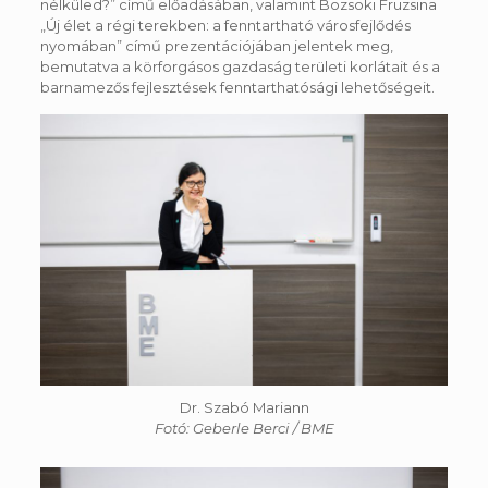
nélküled?” című előadásában, valamint Bozsoki Fruzsina
„Új élet a régi terekben: a fenntartható városfejlődés
nyomában” című prezentációjában jelentek meg,
bemutatva a körforgásos gazdaság területi korlátait és a
barnamezős fejlesztések fenntarthatósági lehetőségeit.
Dr. Szabó Mariann
Fotó: Geberle Berci / BME