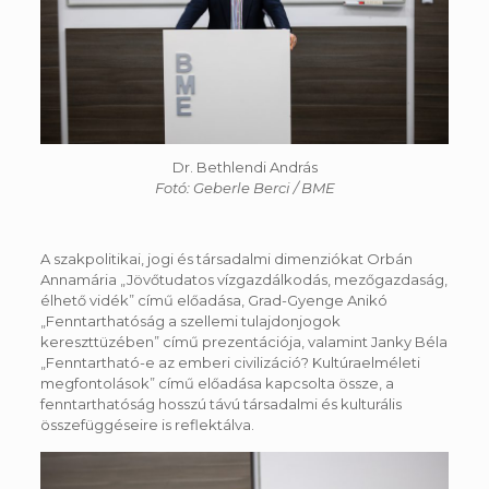
Dr. Bethlendi András
Fotó: Geberle Berci / BME
A szakpolitikai, jogi és társadalmi dimenziókat Orbán
Annamária „Jövőtudatos vízgazdálkodás, mezőgazdaság,
élhető vidék” című előadása, Grad-Gyenge Anikó
„Fenntarthatóság a szellemi tulajdonjogok
kereszttüzében” című prezentációja, valamint Janky Béla
„Fenntartható-e az emberi civilizáció? Kultúraelméleti
megfontolások” című előadása kapcsolta össze, a
fenntarthatóság hosszú távú társadalmi és kulturális
összefüggéseire is reflektálva.