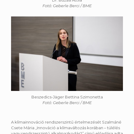
Fotó: Geberle Berci / BME
Beszedics-Jäger Bettina Szimonetta
Fotó: Geberle Berci / BME
A klímainnováció rendszerszintű értelmezését Szalmáné
Csete Mária „Innováció a klímaváltozás korában – túlélés
vagy rendszerszintű alkalmazkodás?” című előadása adta