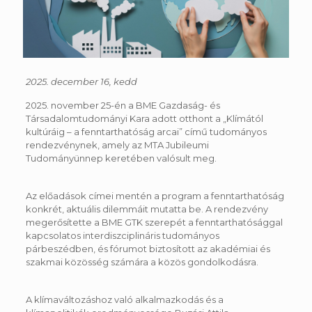
2025. december 16, kedd
2025. november 25-én a BME Gazdaság- és
Társadalomtudományi Kara adott otthont a „Klímától
kultúráig – a fenntarthatóság arcai” című tudományos
rendezvénynek, amely az MTA Jubileumi
Tudományünnep keretében valósult meg.
Az előadások címei mentén a program a fenntarthatóság
konkrét, aktuális dilemmáit mutatta be. A rendezvény
megerősítette a BME GTK szerepét a fenntarthatósággal
kapcsolatos interdiszciplináris tudományos
párbeszédben, és fórumot biztosított az akadémiai és
szakmai közösség számára a közös gondolkodásra.
A klímaváltozáshoz való alkalmazkodás és a