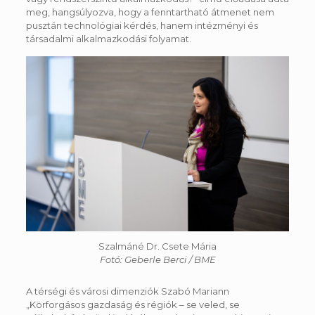
meg, hangsúlyozva, hogy a fenntartható átmenet nem
pusztán technológiai kérdés, hanem intézményi és
társadalmi alkalmazkodási folyamat.
Szalmáné Dr. Csete Mária
Fotó: Geberle Berci / BME
A térségi és városi dimenziók Szabó Mariann
„Körforgásos gazdaság és régiók – se veled, se