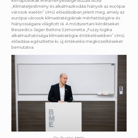
klímapolitikák eredményessége Buzási Attila
„Klímateljesítmény és alkalmazkodási hiányok az európai
városok esetén” című előadásában jelent meg, amely az
európai városok klímastratégiáinak mérhetőségére és
hiányosságaira világított rá. A módszertani kérdéseket
Beszedics-Jäger Bettina Szimonetta „Fuzzy logika
alkalmazhatósága klímastratégiai értékelésekben” című
előadása egészítette ki, új értékelési megközelítéseket
bemutatva.
Dr. Buzási Attila