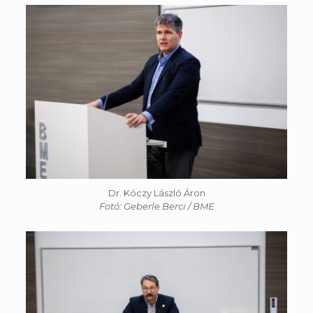
Dr. Kóczy László Áron
Fotó: Geberle Berci / BME