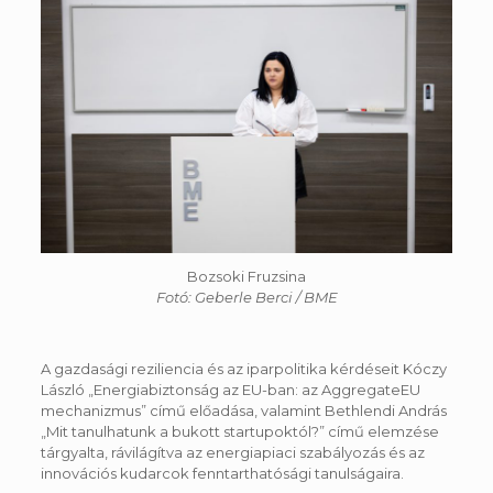
Bozsoki Fruzsina
Fotó: Geberle Berci / BME
A gazdasági reziliencia és az iparpolitika kérdéseit Kóczy
László „Energiabiztonság az EU-ban: az AggregateEU
mechanizmus” című előadása, valamint Bethlendi András
„Mit tanulhatunk a bukott startupoktól?” című elemzése
tárgyalta, rávilágítva az energiapiaci szabályozás és az
innovációs kudarcok fenntarthatósági tanulságaira.