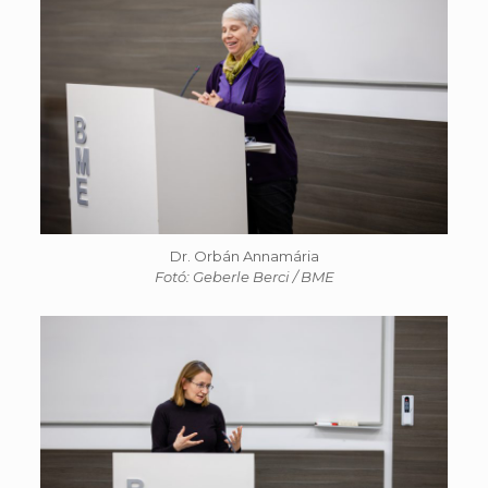
Dr. Orbán Annamária
Fotó: Geberle Berci / BME