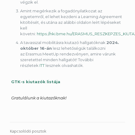
végzik el.
Amint megérkezik a fogadónyilatkozat az
egyetemről, el lehet kezdeni a Learning Agreement
kitöltését, és utána az alábbi oldalon leírt lépéseket
kell
követni:
https://nki.bme.hu/ERASMUS_RESZKEPZES_KIU
A tavasszal mobilitásra kiutazó hallgatóknak
2024.
október 16-án
lesz lehetőségük találkozni
az Erasmus MeetUp rendezvényen, amire várunk
szeretettel minden hallgatót! További
részletek
ITT
lesznek olvashatók.
GTK-s kiutazók listája
Gratulálunk a kiutazóknak!
Kapcsolódó posztok