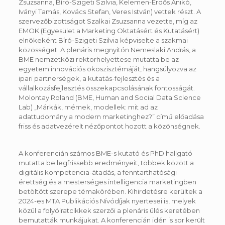
Zsuzsanna, Bíró-Szigeti Szilvia, Kelemen-Erdős Anikó,
Iványi Tamás, Kovács Stefan, Veres István) vettek részt. A
szervezőbizottságot Szalkai Zsuzsanna vezette, míg az
EMOK (Egyesület a Marketing Oktatásért és Kutatásért)
elnökeként Bíró-Szigeti Szilvia képviselte a szakmai
közösséget. A plenáris megnyitón Nemeslaki András, a
BME nemzetközi rektorhelyettese mutatta be az
egyetem innovációs ökoszisztémáját, hangsúlyozva az
ipari partnerségek, a kutatás-fejlesztés és a
vállalkozásfejlesztés összekapcsolásának fontosságát.
Molontay Roland (BME, Human and Social Data Science
Lab) „Márkák, mémek, modellek: mit ad az
adattudomány a modern marketinghez?” című előadása
friss és adatvezérelt nézőpontot hozott a közönségnek.
A konferencián számos BME-s kutató és PhD hallgató
mutatta be legfrissebb eredményeit, többek között a
digitális kompetencia-átadás, a fenntarthatósági
érettség és a mesterséges intelligencia marketingben
betöltött szerepe témakörében. Kihirdetésre kerültek a
2024-es MTA Publikációs Nívódíjak nyertesei is, melyek
közül a folyóiratcikkek szerzői a plenáris ülés keretében
bemutatták munkájukat. A konferencián idén is sor került