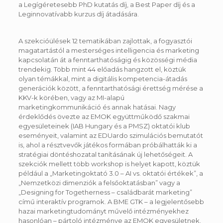
a Legígéretesebb PhD kutatás díj, a Best Paper díj és a
Leginnovatívabb kurzus díj átadására.
A szekcióülések 12 tematikában zajlottak, a fogyasztói
magatartástól a mesterséges intelligencia és marketing
kapcsolatán át a fenntarthatóságig és közösségi média
trendekig. Több mint 44 előadás hangzott el, köztük
olyan témákkal, mint a digitális kompetencia-átadás
generációk között, a fenntarthatósági érettség mérése a
KKV-k körében, vagy az MI-alapú
marketingkommunikáció és annak hatásai. Nagy
érdeklődés övezte az EMOK együttműködő szakmai
egyesületeinek (IAB Hungary és a PMSZ) oktatói klub
eseményeit, valamint az EDUardo szimulációs bemutatót
is, ahol a résztvevők játékos formában próbálhatták ki a
stratégiai döntéshozatal tanításának új lehetőségeit. A
szekciók mellett több workshop is helyet kapott, köztük
például a „Marketingoktató 3.0 – AI vs. oktatói értékek”, a
„Nemzetközi dimenziók a felsőoktatásban” vagy a
„Designing for Togetherness – családbarát marketing”
című interaktív programok. A BME GTK – a legjelentősebb
hazai marketingtudományt művelő intézményekhez
hasonlóan – pártoló intézménye az EMOK egyesületnek.