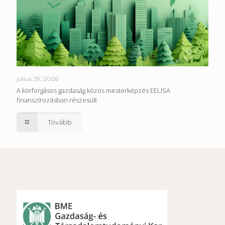
július 29, 2026
A körforgásos gazdaság közös mesterképzés EELISA
finanszírozásban részesült
Tovább