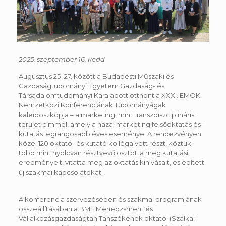
2025. szeptember 16, kedd
Augusztus 25–27. között a Budapesti Műszaki és
Gazdaságtudományi Egyetem Gazdaság- és
Társadalomtudományi Kara adott otthont a XXXI. EMOK
Nemzetközi Konferenciának Tudományágak
kaleidoszkópja – a marketing, mint transzdiszciplináris
terület címmel, amely a hazai marketing felsőoktatás és -
kutatás legrangosabb éves eseménye. A rendezvényen
közel 120 oktató- és kutató kolléga vett részt, köztük
több mint nyolcvan résztvevő osztotta meg kutatási
eredményeit, vitatta meg az oktatás kihívásait, és épített
új szakmai kapcsolatokat.
A konferencia szervezésében és szakmai programjának
összeállításában a BME Menedzsment és
Vállalkozásgazdaságtan Tanszékének oktatói (Szalkai