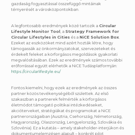
gazdaság fogyasztással összefüggő mintáinak
térnyerését a városközpontokban.
A legfontosabb eredmények közé tartozik a
Circular
Lifestyle Monitor Tool
, a
Strategy Framework for
Circular Lifestyles in Cities
és a
NiCE Solution Box
.
Ezeket az eszközöket mind azért hozták létre, hogy
támogassák az önkormányzatokat, szervezeteket és
érdekelt feleket a körforgásos megoldások gyakorlati
megvalósításában. Ezek az eredmények számos további
erőforrással együtt elérhetők a NiCE Tudásplatformján:
https://circularlifestyle.eu/
Fontos kiemelni, hogy ezek az eredmények az összes
partner közös tevékenységéből születtek. Az első
szakaszban a partnerek felmérték a körforgásos
életmódot támogató politikai intézkedéseket,
akcióterveket, stratégiákat és programokat a NiCE
partnerországaiban (Ausztria, Csehország, Németország,
Magyarország, Olaszország, Lengyelország, Szlovákia és
Szlovénia). Ez a kutatás – amely stakeholder-interjúkon és
dokumentumelemzésen alapult – konkrét pilot