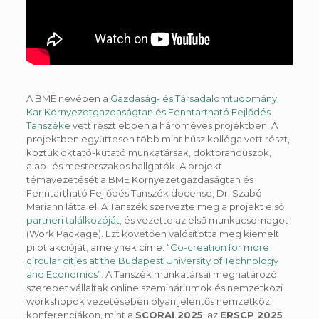
A BME nevében a
Gazdaság- és Társadalomtudományi
Kar
Környezetgazdaságtan és Fenntartható Fejlődés
Tanszéke
vett részt ebben a hároméves projektben. A
projektben együttesen több mint húsz kolléga vett részt,
köztük oktató-kutató munkatársak, doktoranduszok,
alap- és mesterszakos hallgatók. A projekt
témavezetését a BME Környezetgazdaságtan és
Fenntartható Fejlődés Tanszék docense, Dr. Szabó
Mariann látta el. A Tanszék szervezte meg a projekt első
partneri találkozóját
, és vezette az első munkacsomagot
(Work Package). Ezt követően valósította meg kiemelt
pilot akcióját, amelynek címe:
“Co-creation for more
circular cities at the Budapest University of Technology
and Economics”
. A Tanszék munkatársai meghatározó
szerepet vállaltak online szemináriumok és nemzetközi
workshopok vezetésében olyan jelentős nemzetközi
konferenciákon, mint a
SCORAI 2025
, az
ERSCP 2025