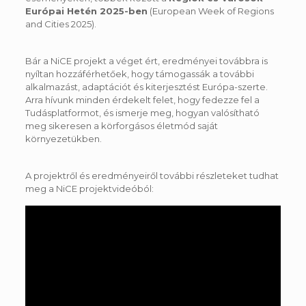
Európai Hetén 2025-ben
(European Week of Regions
and Cities 2025).
Bár a NiCE projekt a véget ért, eredményei továbbra is
nyíltan hozzáférhetőek, hogy támogassák a további
alkalmazást, adaptációt és kiterjesztést Európa-szerte.
Arra hívunk minden érdekelt felet, hogy fedezze fel a
Tudásplatformot, és ismerje meg, hogyan valósítható
meg sikeresen a körforgásos életmód saját
környezetükben.
A projektről és eredményeiről további részleteket tudhat
meg a NiCE projektvideóból: