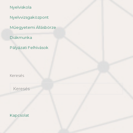
Nyelviskola
Nyelvvizsgaközpont
Műegyetemi Állásbörze
Diákmunka
Pályázati Felhívások
Keresés
Kapcsolat