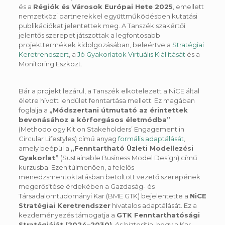
és a
Régiók és Városok Európai Hete 2025
, emellett
nemzetközi partnerekkel együttműködésben kutatási
publikációkat jelentettek meg. A Tanszék szakértői
jelentős szerepet játszottak a legfontosabb
projekttermékek kidolgozásában, beleértve a
Stratégiai
Keretrendszert
, a
Jó Gyakorlatok Virtuális Kiállítását
és a
Monitoring Eszközt.
Bár a projekt lezárul, a Tanszék elkötelezett a NiCE által
életre hívott lendület fenntartása mellett. Ez magában
foglalja a
„Módszertani útmutató az érintettek
bevonásához a körforgásos életmódba”
(Methodology Kit on Stakeholders’ Engagement in
Circular Lifestyles) című anyag
formális adaptálását
,
amely beépül a
„Fenntartható Üzleti Modellezési
Gyakorlat”
(Sustainable Business Model Design) című
kurzusba. Ezen túlmenően, a felelős
menedzsmentoktatásban betöltött vezető szerepének
megerősítése érdekében a Gazdaság- és
Társadalomtudományi Kar (BME GTK) bejelentette a
NiCE
Stratégiai Keretrendszer
hivatalos adaptálását. Ez a
kezdeményezés támogatja a
GTK Fenntarthatósági
Stratégiáját (2024–2030)
, és biztosítja, hogy a Kar