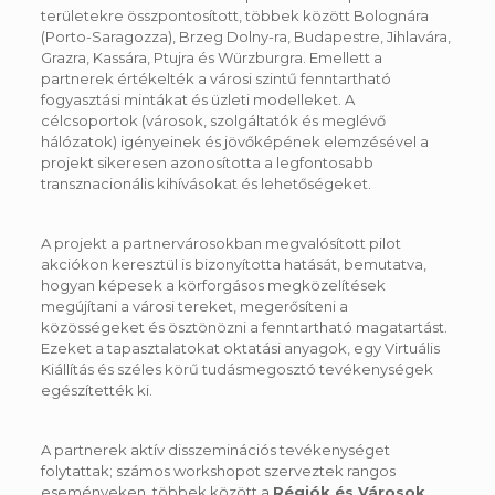
területekre összpontosított, többek között Bolognára
(Porto-Saragozza), Brzeg Dolny-ra, Budapestre, Jihlavára,
Grazra, Kassára, Ptujra és Würzburgra. Emellett a
partnerek értékelték a városi szintű fenntartható
fogyasztási mintákat és üzleti modelleket. A
célcsoportok (városok, szolgáltatók és meglévő
hálózatok) igényeinek és jövőképének elemzésével a
projekt sikeresen azonosította a legfontosabb
transznacionális kihívásokat és lehetőségeket.
A projekt a partnervárosokban megvalósított pilot
akciókon keresztül is bizonyította hatását, bemutatva,
hogyan képesek a körforgásos megközelítések
megújítani a városi tereket, megerősíteni a
közösségeket és ösztönözni a fenntartható magatartást.
Ezeket a tapasztalatokat oktatási anyagok, egy Virtuális
Kiállítás és széles körű tudásmegosztó tevékenységek
egészítették ki.
A partnerek aktív disszeminációs tevékenységet
folytattak; számos workshopot szerveztek rangos
eseményeken, többek között a
Régiók és Városok