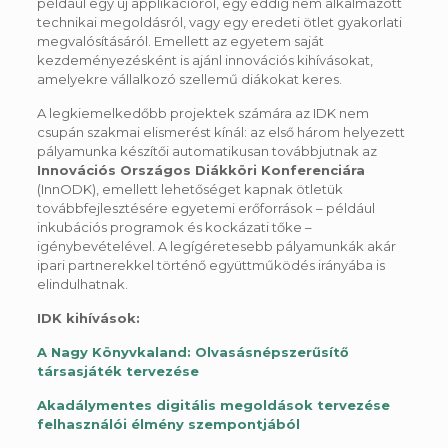
például egy új applikációról, egy eddig nem alkalmazott
technikai megoldásról, vagy egy eredeti ötlet gyakorlati
megvalósításáról. Emellett az egyetem saját
kezdeményezésként is ajánl innovációs kihívásokat,
amelyekre vállalkozó szellemű diákokat keres.
A legkiemelkedőbb projektek számára az IDK nem
csupán szakmai elismerést kínál: az első három helyezett
pályamunka készítői automatikusan továbbjutnak az
Innovációs Országos Diákköri Konferenciára
(InnODK), emellett lehetőséget kapnak ötletük
továbbfejlesztésére egyetemi erőforrások – például
inkubációs programok és kockázati tőke –
igénybevételével. A legígéretesebb pályamunkák akár
ipari partnerekkel történő együttműködés irányába is
elindulhatnak.
IDK kihívások:
A Nagy Könyvkaland: Olvasásnépszerűsítő
társasjáték tervezése
Akadálymentes digitális megoldások tervezése
felhasználói élmény szempontjából