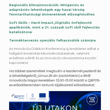
Regionális klímainnovációk: Mitigációs és
adaptációs lehetőségek egy hazai térség
fenntarthatósági átmenetének elősegítéséhez
Soft Skills – Hard Impact_Digitális önfejlesztő
applikációk, mint a 21. századi soft skill fejlesztés
katalizátorai
Terméktervezés speciális felhasználók számára
Az Innovációs Diákköri Konferencia új lendületet adhat a
hallgatói kreativitás kibontakoztatásának, valamint
erősítheti a BME és az innovációs ökoszisztéma közötti
kapcsolatot.
Ha többet szeretnétek megtudni a kezdeményezésről és
a lehetőségekről, június 26-án (csütörtökön) a BME
Innovációs Napja keretében 13.00-15.00 között a QBF09-
es előadóteremben tartunk tájékoztató előadásokat.