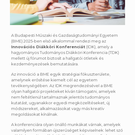
A Budapesti Műszaki és Gazdaságtudományi Egyetem
(BME) 2025-ben első alkalommal rendezi meg az
Innovációs Diákköri Konferenciát
(IDK), amely a
hagyományos Tudományos Diákköri Konferencia (TDK)
mellett új fórumot biztosít a hallgatói ötletek és
kezdeményezések bemutatására.
Az innováció a BME egyik stratégiai fókuszterülete,
amelynek erősítése kiemelt cél az egyetem
tevékenységében. Az IDK megrendezésével a BME
olyan hallgatói projekteket kíván támogatni, amelyek
nem feltétlenül tartalmaznak jelentős tudományos
kutatást, ugyanakkor egyedi megközelítéseket, új
módszereket, alkalmazásokat vagy más kreatív
megoldásokat kínálnak.
A konferenciára olyan önálló munkákat várnak, amelyek
valamilyen formában újszerűséget képviselnek: lehet szó