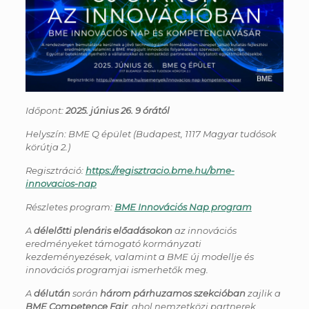
Időpont:
2025. június 26. 9 órától
Helyszín: BME Q épület (Budapest, 1117 Magyar tudósok
körútja 2.)
Regisztráció:
https://regisztracio.bme.hu/bme-
innovacios-nap
Részletes program:
BME Innovációs Nap program
A
délelőtti plenáris előadásokon
az innovációs
eredményeket támogató kormányzati
kezdeményezések, valamint a BME új modellje és
innovációs programjai ismerhetők meg.
A
délután
során
három párhuzamos szekcióban
zajlik a
BME Competence Fair
, ahol nemzetközi partnerek