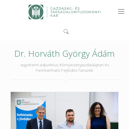
Dr. Horváth György Ádám
egyetemi adjunktus, Környezetgazdaságtan és
Fenntartható Fejlődés Tanszék