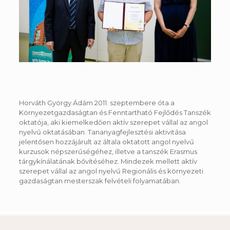
Horváth György Ádám 2011. szeptembere óta a
Környezetgazdaságtan és Fenntartható Fejlődés Tanszék
oktatója, aki kiemelkedően aktív szerepet vállal az angol
nyelvű oktatásában. Tananyagfejlesztési aktivitása
jelentősen hozzájárult az általa oktatott angol nyelvű
kurzusok népszerűségéhez, illetve a tanszék Erasmus
tárgykínálatának bővítéséhez. Mindezek mellett aktív
szerepet vállal az angol nyelvű Regionális és környezeti
gazdaságtan mesterszak felvételi folyamatában.