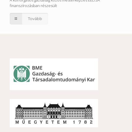
A körforgásos gazdaság közös mesterképzés EELISA
finanszírozásban részesült
Tovább