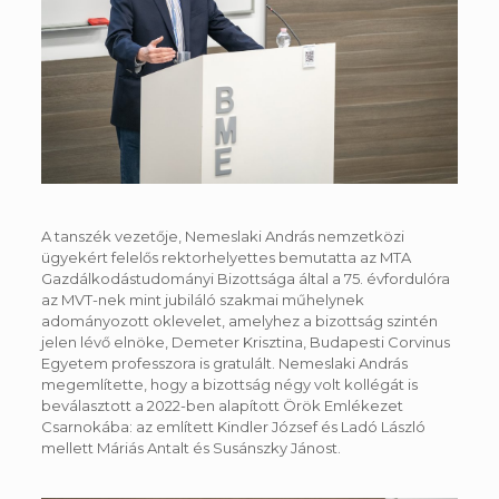
A tanszék vezetője, Nemeslaki András nemzetközi
ügyekért felelős rektorhelyettes bemutatta az MTA
Gazdálkodástudományi Bizottsága által a 75. évfordulóra
az MVT-nek mint jubiláló szakmai műhelynek
adományozott oklevelet, amelyhez a bizottság szintén
jelen lévő elnöke, Demeter Krisztina, Budapesti Corvinus
Egyetem professzora is gratulált. Nemeslaki András
megemlítette, hogy a bizottság négy volt kollégát is
beválasztott a 2022-ben alapított Örök Emlékezet
Csarnokába: az említett Kindler József és Ladó László
mellett Máriás Antalt és Susánszky Jánost.