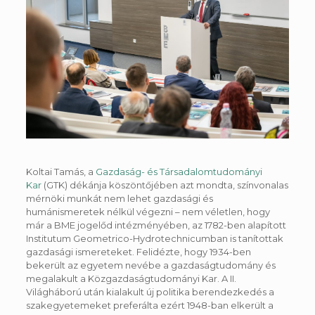
Koltai Tamás, a
Gazdaság- és Társadalomtudományi
Kar
(GTK) dékánja köszöntőjében azt mondta, színvonalas
mérnöki munkát nem lehet gazdasági és
humánismeretek nélkül végezni – nem véletlen, hogy
már a BME jogelőd intézményében, az 1782-ben alapított
Institutum Geometrico-Hydrotechnicumban is tanítottak
gazdasági ismereteket. Felidézte, hogy 1934-ben
bekerült az egyetem nevébe a gazdaságtudomány és
megalakult a Közgazdaságtudományi Kar. A II.
Világháború után kialakult új politika berendezkedés a
szakegyetemeket preferálta ezért 1948-ban elkerült a