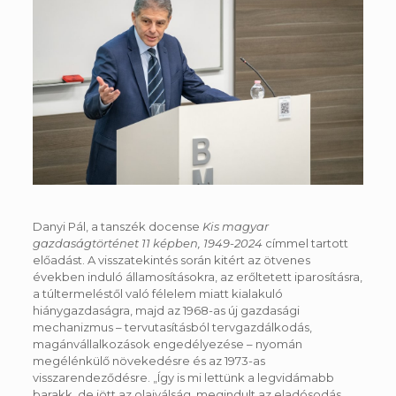
Danyi Pál, a tanszék docense
Kis magyar
gazdaságtörténet 11 képben, 1949-2024
címmel tartott
előadást. A visszatekintés során kitért az ötvenes
években induló államosításokra, az erőltetett iparosításra,
a túltermeléstől való félelem miatt kialakuló
hiánygazdaságra, majd az 1968-as új gazdasági
mechanizmus – tervutasításból tervgazdálkodás,
magánvállalkozások engedélyezése – nyomán
megélénkülő növekedésre és az 1973-as
visszarendeződésre. „Így is mi lettünk a legvidámabb
barakk, de jött az olajválság, megindult az eladósodás,