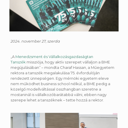
2024. november 27, szerda
„A
Menedzsment és Vállalkozásgazdaságtan
Tanszék
missziója, hogy aktív szerepet vállaljon a BME
megújulásában” – mondta Charaf Hassan, a Műegyetem
rektora a tanszék megalakulása 75. évfordulóján
rendezett ünnepségen. Egy mérnöki egyetem eleve
nem működhet business school nélkül, a BME pedig a
közelgő modellváltással összhangban szeretne a
mostaninál is vállalkozóbarátabbá válni, ebben nagy
szerepe lehet a tanszéknek – tette hozzá a rektor.