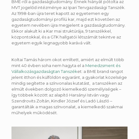
BME-ről a gazdaságtudomány. Ennek hiányát pótolta az
MVT jogelőd intézménye az Ipari Tervgazdasági Tanszék.
Az 1998-ban újra teret kapott az egyetemen egy
gazdaságtudományi profilú kar, majd ezt követően az
egyetem nevében újra megjelent a gazdaságtudomány.
Ekkor alakult ki a Kar mai struktúrája, 9 tanszékkel,
központokkal, és a GTK hallgatói létszámát tekintve az
egyetem egyik legnagyobb karává vált.
Koltai Tamás három okot említett, amiért az elmúlt több
mint 40 évben soha nem hagyta el a
Menedzsment és
Vállalkozásgazdaságtan Tanszék
et: a BME brand rangot
jelent itthon és külföldön egyaránt, a gyakorlat közelsége
mindig segítette a színvonalas kutatást, a tanszéken az
elmúlt években dolgozó kiemelkedő személyiségek –
így többek között az alapító Harsányi István vagy
Szendrovits Zoltán, Kindler József és Ladó László –
garantálták a magas színvonalat, a kiemelkedő szakmai
műhelyek működését.