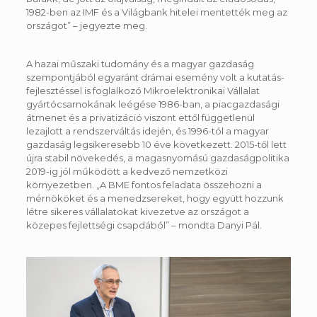
1982-ben az IMF és a Világbank hitelei mentették meg az
országot” – jegyezte meg.
A hazai műszaki tudomány és a magyar gazdaság
szempontjából egyaránt drámai esemény volt a kutatás-
fejlesztéssel is foglalkozó Mikroelektronikai Vállalat
gyártócsarnokának leégése 1986-ban, a piacgazdasági
átmenet és a privatizáció viszont ettől függetlenül
lezajlott a rendszerváltás idején, és 1996-tól a magyar
gazdaság legsikeresebb 10 éve következett. 2015-től lett
újra stabil növekedés, a magasnyomású gazdaságpolitika
2019-ig jól működött a kedvező nemzetközi
környezetben. „A BME fontos feladata összehozni a
mérnököket és a menedzsereket, hogy együtt hozzunk
létre sikeres vállalatokat kivezetve az országot a
közepes fejlettségi csapdából” – mondta Danyi Pál.