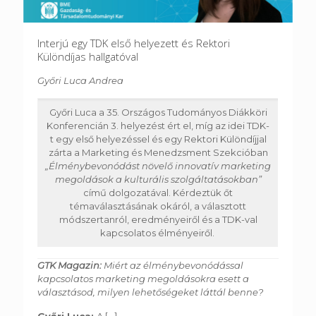
Interjú egy TDK első helyezett és Rektori
Különdíjas hallgatóval
Győri Luca Andrea
Győri Luca a 35. Országos Tudományos Diákköri
Konferencián 3. helyezést ért el, míg az idei TDK-
t egy első helyezéssel és egy Rektori Különdíjjal
zárta a Marketing és Menedzsment Szekcióban
„Élménybevonódást növelő innovatív marketing
megoldások a kulturális szolgáltatásokban”
című dolgozatával. Kérdeztük őt
témaválasztásának okáról, a választott
módszertanról, eredményeiről és a TDK-val
kapcsolatos élményeiről.
GTK Magazin:
Miért az élménybevonódással
kapcsolatos marketing megoldásokra esett a
választásod, milyen lehetőségeket láttál benne?