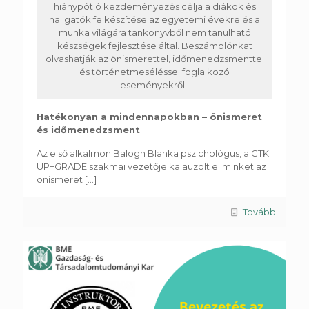
hiánypótló kezdeményezés célja a diákok és
hallgatók felkészítése az egyetemi évekre és a
munka világára tankönyvből nem tanulható
készségek fejlesztése által. Beszámolónkat
olvashatják az önismerettel, időmenedzsmenttel
és történetmeséléssel foglalkozó
eseményekről.
Hatékonyan a mindennapokban – önismeret
és időmenedzsment
Az első alkalmon Balogh Blanka pszichológus, a GTK
UP+GRADE szakmai vezetője kalauzolt el minket az
önismeret
[...]
Tovább