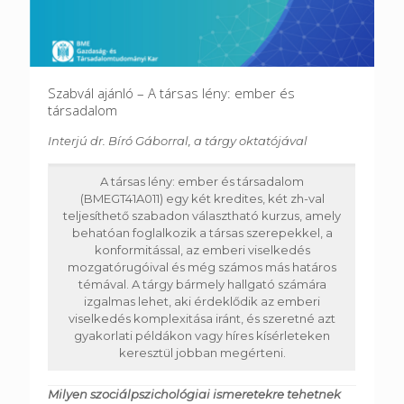
Szabvál ajánló – A társas lény: ember és
társadalom
Interjú dr. Bíró Gáborral, a tárgy oktatójával
A társas lény: ember és társadalom
(BMEGT41A011) egy két kredites, két zh-val
teljesíthető szabadon választható kurzus, amely
behatóan foglalkozik a társas szerepekkel, a
konformitással, az emberi viselkedés
mozgatórugóival és még számos más határos
témával. A tárgy bármely hallgató számára
izgalmas lehet, aki érdeklődik az emberi
viselkedés komplexitása iránt, és szeretné azt
gyakorlati példákon vagy híres kísérleteken
keresztül jobban megérteni.
Milyen szociálpszichológiai ismeretekre tehetnek