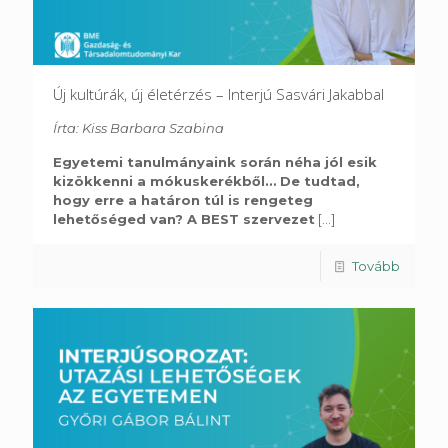
Új kultúrák, új életérzés – Interjú Sasvári Jakabbal
Írta: Kiss Barbara Szabina
Egyetemi tanulmányaink során néha jól esik
kizökkenni a mókuskerékből… De tudtad,
hogy erre a határon túl is rengeteg
lehetőséged van? A BEST szervezet
[...]
Tovább