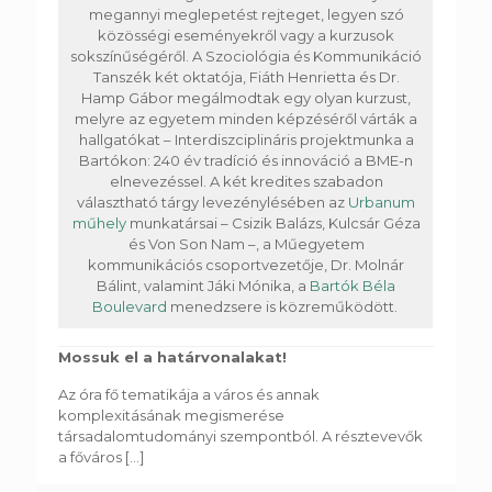
megannyi meglepetést rejteget, legyen szó
közösségi eseményekről vagy a kurzusok
sokszínűségéről. A Szociológia és Kommunikáció
Tanszék két oktatója, Fiáth Henrietta és Dr.
Hamp Gábor megálmodtak egy olyan kurzust,
melyre az egyetem minden képzéséről várták a
hallgatókat – Interdiszciplináris projektmunka a
Bartókon: 240 év tradíció és innováció a BME-n
elnevezéssel. A két kredites szabadon
választható tárgy levezénylésében az
Urbanum
műhely
munkatársai – Csizik Balázs, Kulcsár Géza
és Von Son Nam –, a Műegyetem
kommunikációs csoportvezetője, Dr. Molnár
Bálint, valamint Jáki Mónika, a
Bartók Béla
Boulevard
menedzsere is közreműködött.
Mossuk el a határvonalakat!
Az óra fő tematikája a város és annak
komplexitásának megismerése
társadalomtudományi szempontból. A résztevevők
a főváros
[...]