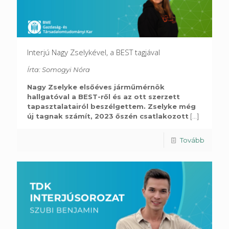
Interjú Nagy Zselykével, a BEST tagjával
Írta: Somogyi Nóra
Nagy Zselyke elsőéves járműmérnök
hallgatóval a BEST-ről és az ott szerzett
tapasztalatairól beszélgettem. Zselyke még
új tagnak számít, 2023 őszén csatlakozott
[...]
Tovább