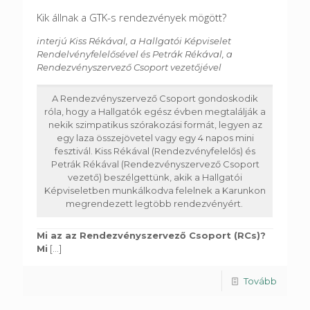
Kik állnak a GTK-s rendezvények mögött?
interjú Kiss Rékával, a Hallgatói Képviselet
Rendelvényfelelősével és Petrák Rékával, a
Rendezvényszervező Csoport vezetőjével
A Rendezvényszervező Csoport gondoskodik
róla, hogy a Hallgatók egész évben megtalálják a
nekik szimpatikus szórakozási formát, legyen az
egy laza összejövetel vagy egy 4 napos mini
fesztivál. Kiss Rékával (Rendezvényfelelős) és
Petrák Rékával (Rendezvényszervező Csoport
vezető) beszélgettünk, akik a Hallgatói
Képviseletben munkálkodva felelnek a Karunkon
megrendezett legtöbb rendezvényért.
Mi az az Rendezvényszervező Csoport (RCs)?
Mi
[...]
Tovább