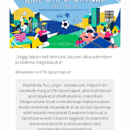
„Végig talpon kell lennünk, készen állva bármilyen
probléma megoldására”
Bővebben a GTK Sportnapról
Röplabda, foci, jóga – szórakozás. Május 11-én
rendezik meg a GTK Sportnapot, ahol különböző
sportágakat próbálhatunk ki, miközben
kikapcsolunk kicsit a mindennapi hajtás közben.
Kedvcsinálónak olvassátok el az az őszi Sportnap
előtt készült interjúnkat Darabont Marcival, a
Sportszerevező Csoport tagjával. Az esemény
szerevezéséről és a résztvevőkre váró
programokról beszélgettünk.