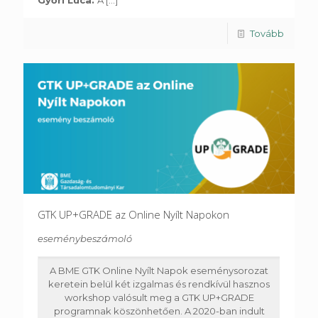
Győri Luca:
A
[...]
Tovább
GTK UP+GRADE az Online Nyílt Napokon
eseménybeszámoló
A BME GTK Online Nyílt Napok eseménysorozat
keretein belül két izgalmas és rendkívül hasznos
workshop valósult meg a GTK UP+GRADE
programnak köszönhetően. A 2020-ban indult