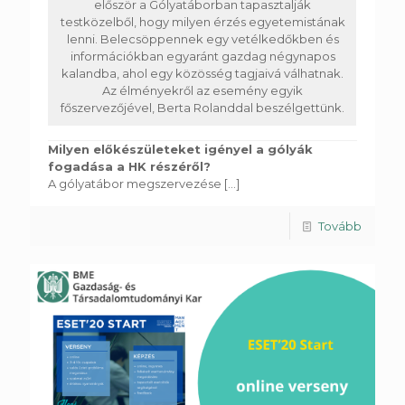
először a Gólyatáborban tapasztalják
testközelből, hogy milyen érzés egyetemistának
lenni. Belecsöppennek egy vetélkedőkben és
információkban egyaránt gazdag négynapos
kalandba, ahol egy közösség tagjaivá válhatnak.
Az élményekről az esemény egyik
főszervezőjével, Berta Rolanddal beszélgettünk.
Milyen előkészületeket igényel a gólyák
fogadása a HK részéről?
A gólyatábor megszervezése
[...]
Tovább