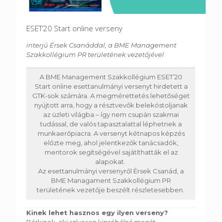
ESET’20 Start online verseny
interjú Érsek Csanáddal, a BME Management
Szakkollégium PR területének vezetőjével
A BME Management Szakkollégium ESET’20
Start online esettanulmányi versenyt hirdetett a
GTK-sok számára. A megmérettetés lehetőséget
nyújtott arra, hogy a résztvevők belekóstoljanak
az üzleti világba – így nem csupán szakmai
tudással, de valós tapasztalattal léphetnek a
munkaerőpiacra. A versenyt kétnapos képzés
előzte meg, ahol jelentkezők tanácsadók,
mentorok segítségével sajátíthatták el az
alapokat.
Az esettanulmányi versenyről Érsek Csanád, a
BME Managament Szakkollégium PR
területének vezetője beszélt részletesebben.
Kinek lehet hasznos egy ilyen verseny?