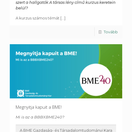
szert a hallgatók A társas lény című kurzus keretein
belül?
A kurzus számos témát
[...]
Tovább
Megnyitja kapuit a BME!
Mi is az a BBBXBME240?
A BME Gazdaság- és Társadalomtudományi Kara