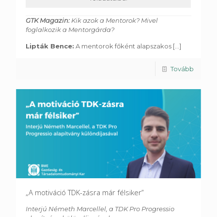
GTK Magazin:
Kik azok a Mentorok? Mivel
foglalkozik a Mentorgárda?
Lipták Bence:
A mentorok főként alapszakos
[...]
Tovább
„A motiváció TDK-zásra már félsiker”
Interjú Németh Marcellel, a TDK Pro Progressio