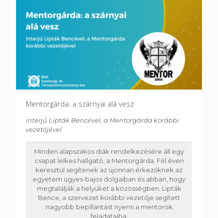
Mentorgárda: a szárnyai alá vesz
interjú Lipták Bencével, a Mentorgárda korábbi
vezetőjével
Minden alapszakos diák rendelkezésére áll egy
csapat lelkes hallgató, a Mentorgárda. Fél éven
keresztül segítenek az újonnan érkezőknek az
egyetem ügyes-bajos dolgaiban és abban, hogy
megtalálják a helyüket a közösségben. Lipták
Bence, a szervezet korábbi vezetője segített
nagyobb bepillantást nyerni a mentorok
feladataiba.