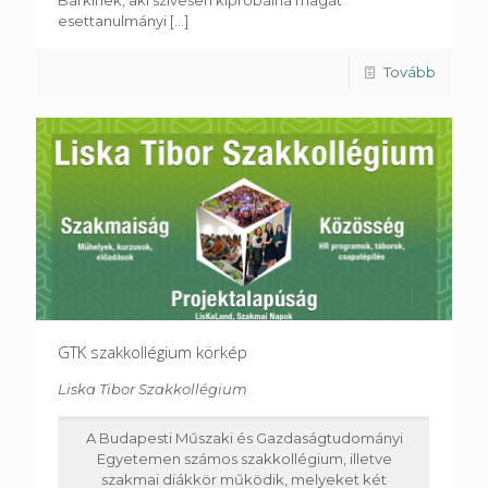
Bárkinek, aki szívesen kipróbálná magát
esettanulmányi
[...]
Tovább
GTK szakkollégium körkép
Liska Tibor Szakkollégium
A Budapesti Műszaki és Gazdaságtudományi
Egyetemen számos szakkollégium, illetve
szakmai diákkör működik, melyeket két