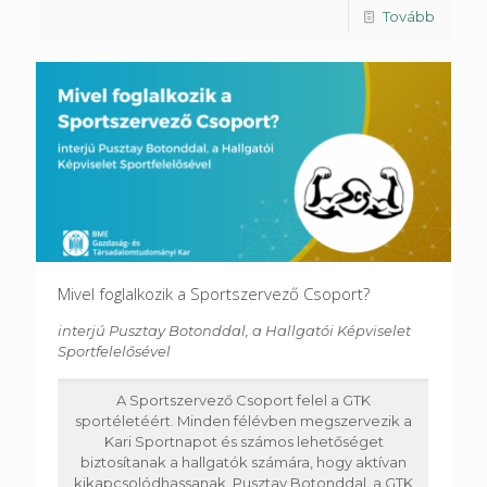
Tovább
Mivel foglalkozik a Sportszervező Csoport?
interjú Pusztay Botonddal, a Hallgatói Képviselet
Sportfelelősével
A Sportszervező Csoport felel a GTK
sportéletéért. Minden félévben megszervezik a
Kari Sportnapot és számos lehetőséget
biztosítanak a hallgatók számára, hogy aktívan
kikapcsolódhassanak. Pusztay Botonddal, a GTK