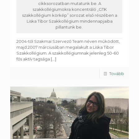
cikksorozatban mutatunk be. A
szakkollégiumokra koncentráló „GTK
szakkollégium körkép” sorozat első részében a
Liska Tibor Szakkollégium mindennapjaiba
pillantunk be.
2004-től Szakmai Szervező Team néven működött,
majd 2007 márciusában megalakult a Liska Tibor
Szakkollégium. A szakkollégiumnak jelenleg 50-60
fős aktív tagsága
[...]
Tovább