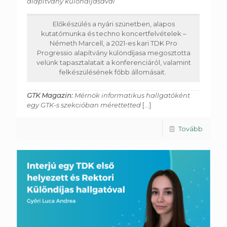
alapítvány különdíjasával
Előkészülés a nyári szünetben, alapos
kutatómunka és techno koncertfelvételek –
Németh Marcell, a 2021-es kari TDK Pro
Progressio alapítvány különdíjasa megosztotta
velünk tapasztalatait a konferenciáról, valamint
felkészülésének főbb állomásait.
GTK Magazin:
Mérnök informatikus hallgatóként
egy GTK-s szekcióban mérettetted
[...]
Tovább