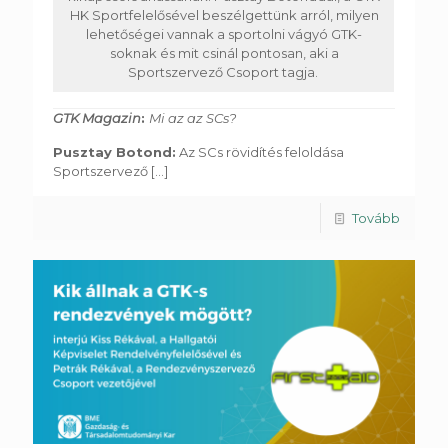
HK Sportfelelősével beszélgettünk arról, milyen
lehetőségei vannak a sportolni vágyó GTK-
soknak és mit csinál pontosan, aki a
Sportszervező Csoport tagja.
GTK Magazin
:
Mi az az SCs?
Pusztay Botond:
Az SCs rövidítés feloldása
Sportszervező
[...]
Tovább