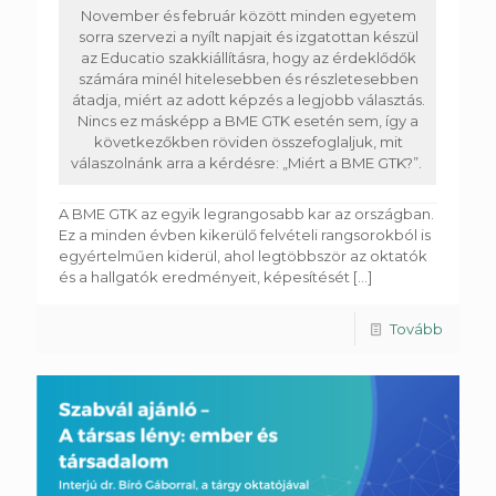
November és február között minden egyetem
sorra szervezi a nyílt napjait és izgatottan készül
az Educatio szakkiállításra, hogy az érdeklődők
számára minél hitelesebben és részletesebben
átadja, miért az adott képzés a legjobb választás.
Nincs ez másképp a BME GTK esetén sem, így a
következőkben röviden összefoglaljuk, mit
válaszolnánk arra a kérdésre: „Miért a BME GTK?”.
A BME GTK az egyik legrangosabb kar az országban.
Ez a minden évben kikerülő felvételi rangsorokból is
egyértelműen kiderül, ahol legtöbbször az oktatók
és a hallgatók eredményeit, képesítését
[...]
Tovább