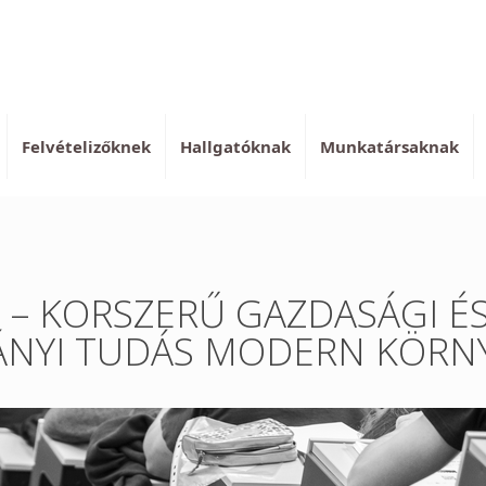
Felvételizőknek
Hallgatóknak
Munkatársaknak
n – KORSZERŰ GAZDASÁGI É
YI TUDÁS MODERN KÖRNY