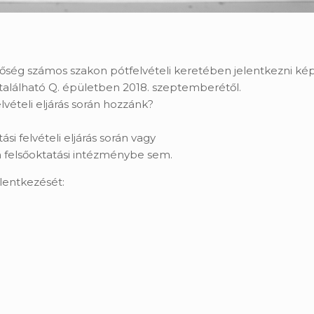
etőség számos szakon pótfelvételi keretében jelentkezni ké
 található Q. épületben 2018. szeptemberétől.
lvételi eljárás során hozzánk?
si felvételi eljárás során vagy
n felsőoktatási intézménybe sem.
elentkezését: