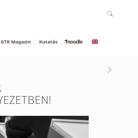
GTK Magazin
Kutatás
Moodle
English
S
EZETBEN!