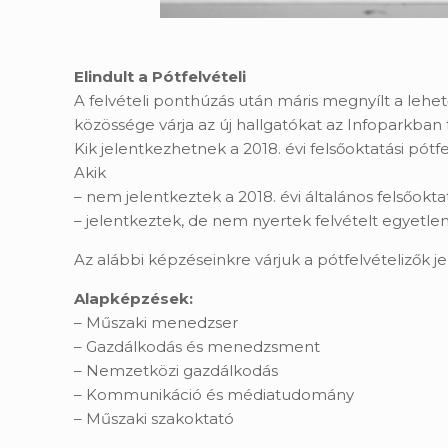
Elindult a Pótfelvételi
A felvételi ponthúzás után máris megnyílt a leh
közössége várja az új hallgatókat az Infoparkban
Kik jelentkezhetnek a 2018. évi felsőoktatási pótfe
Akik
– nem jelentkeztek a 2018. évi általános felsőoktatá
– jelentkeztek, de nem nyertek felvételt egyetle
Az alábbi képzéseinkre várjuk a pótfelvételizők j
Alapképzések:
– Műszaki menedzser
– Gazdálkodás és menedzsment
– Nemzetközi gazdálkodás
– Kommunikáció és médiatudomány
– Műszaki szakoktató