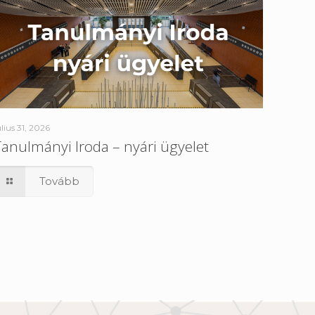
úlius 31, 2026
Tanulmányi Iroda – nyári ügyelet
Tovább