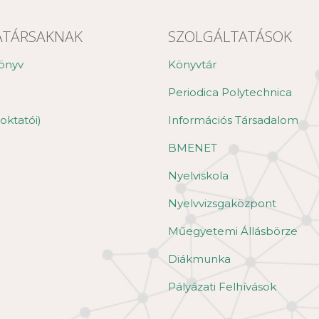
TÁRSAKNAK
SZOLGÁLTATÁSOK
önyv
Könyvtár
Periodica Polytechnica
oktatói)
Információs Társadalom
BMENET
Nyelviskola
Nyelvvizsgaközpont
Műegyetemi Állásbörze
Diákmunka
Pályázati Felhívások