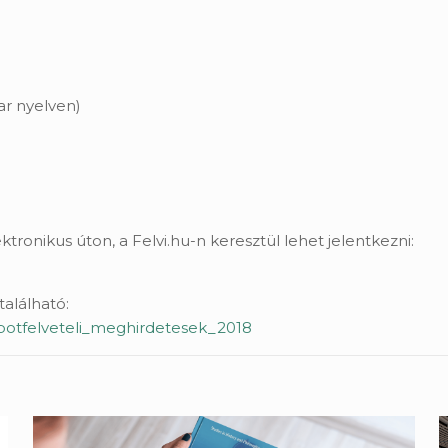
ar nyelven)
ektronikus úton, a Felvi.hu-n keresztül lehet jelentkezni:
található:
is/potfelveteli_meghirdetesek_2018