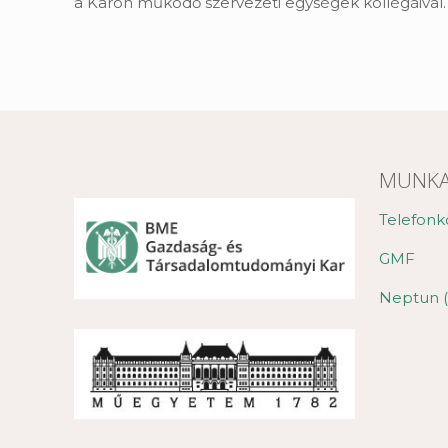
a Karon működő szervezeti egységek kollégáival.
MUNKA
Telefonk
GMF
Neptun (