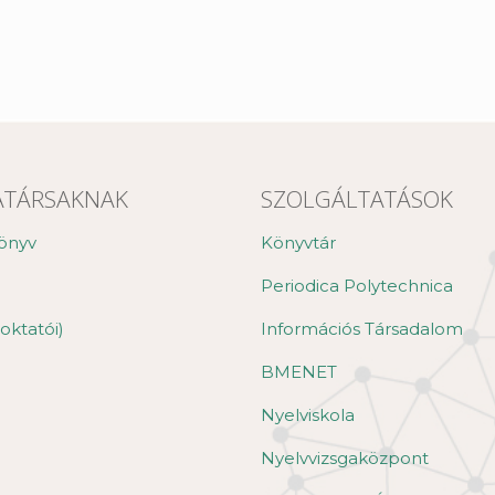
TÁRSAKNAK
SZOLGÁLTATÁSOK
önyv
Könyvtár
Periodica Polytechnica
oktatói)
Információs Társadalom
BMENET
Nyelviskola
Nyelvvizsgaközpont