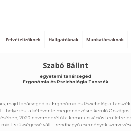
Felvételizőknek
Hallgatóknak
Munkatársaknak
Szabó Bálint
egyetemi tanársegéd
Ergonómia és Pszichológia Tanszék
s, majd tanársegéd az Ergonómia és Pszichológia Tanszéke
el I. helyezést a kétévente megrendezésre kerülő Országos
sztésében, 2020 novemberétől a kommunikációs területre bel
 miatt szükségessé vált – rendhagyó események szervezéséb