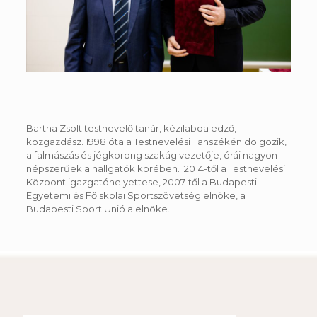
Bartha Zsolt testnevelő tanár, kézilabda edző,
közgazdász. 1998 óta a Testnevelési Tanszékén dolgozik,
a falmászás és jégkorong szakág vezetője, órái nagyon
népszerűek a hallgatók körében. 2014-től a Testnevelési
Központ igazgatóhelyettese, 2007-től a Budapesti
Egyetemi és Főiskolai Sportszövetség elnöke, a
Budapesti Sport Unió alelnöke.