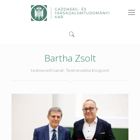
Bartha Zsolt
testnevelő tanár, Testnevelési Központ