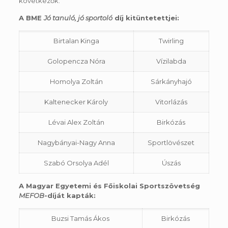
következők:
A BME
Jó tanuló, jó sportoló
díj kitüntetettjei:
Birtalan Kinga
Twirling
Golopencza Nóra
Vízilabda
Homolya Zoltán
Sárkányhajó
Kaltenecker Károly
Vitorlázás
Lévai Alex Zoltán
Birkózás
Nagybányai-Nagy Anna
Sportlövészet
Szabó Orsolya Adél
Úszás
A Magyar Egyetemi és Főiskolai Sportszövetség
MEFOB
-díját kapták:
Buzsi Tamás Ákos
Birkózás