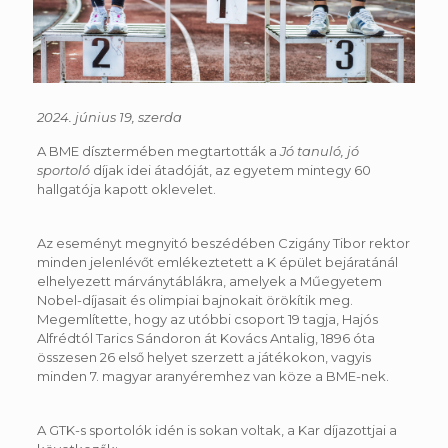
2024. június 19, szerda
A BME dísztermében megtartották a
Jó tanuló, jó
sportoló
díjak idei átadóját, az egyetem mintegy 60
hallgatója kapott oklevelet.
Az eseményt megnyitó beszédében Czigány Tibor rektor
minden jelenlévőt emlékeztetett a K épület bejáratánál
elhelyezett márványtáblákra, amelyek a Műegyetem
Nobel-díjasait és olimpiai bajnokait örökítik meg.
Megemlítette, hogy az utóbbi csoport 19 tagja, Hajós
Alfrédtól Tarics Sándoron át Kovács Antalig, 1896 óta
összesen 26 első helyet szerzett a játékokon, vagyis
minden 7. magyar aranyéremhez van köze a BME-nek.
A GTK-s sportolók idén is sokan voltak, a Kar díjazottjai a