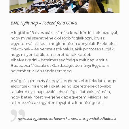
BME Nyílt nap – Fedezd fel a GTK-t!
A legtöbb 18 éves diák számára korai kérdésnek bizonyul,
hogy mivel szeretnének később foglalkozni, így az
egyetemválasztás is meglehetősen bonyolult. Ezeknek a
diákoknak – és persze azoknak is, akik pontosan tudják,
hogy milyen területen szeretnének később
elhelyezkedni – hatalmas segítség a nyílt nap, amit a
Budapesti Műszaki és Gazdaságtudományi Egyetem
november 29-én rendezett meg.
A végzős gimnazisták egyik legnehezebb feladata, hogy
eldöntsék, mi érdekli őket, és hol szeretnének tovább
tanulni. A nyílt nap kiváló lehetőség a fiatalok számára,
hogy betekintést nyerjenek az egyetemi világba, és
felfedezzék az egyetem nyújtotta lehetőségeket.
nemcsak egyetemben, hanem karrierben is gondolkodhattunk