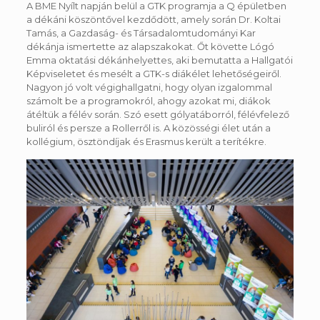
A BME Nyílt napján belül a GTK programja a Q épületben
a dékáni köszöntővel kezdődött, amely során Dr. Koltai
Tamás, a Gazdaság- és Társadalomtudományi Kar
dékánja ismertette az alapszakokat. Őt követte Lógó
Emma oktatási dékánhelyettes, aki bemutatta a Hallgatói
Képviseletet és mesélt a GTK-s diákélet lehetőségeiről.
Nagyon jó volt végighallgatni, hogy olyan izgalommal
számolt be a programokról, ahogy azokat mi, diákok
átéltük a félév során. Szó esett gólyatáborról, félévfelező
buliról és persze a Rollerről is. A közösségi élet után a
kollégium, ösztöndíjak és Erasmus került a terítékre.