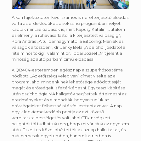
A kari tájékoztatón kívül számos ismeretterjesztő előadás
várta az érdeklődőket: a sokszínű programban helyet
kaptak mintaelőadások is, mint Kapusy Katalin ,,Jutalom
és élmény: a ruhavásárlástól a kiterjesztett valóságig”,
Póra András ,,A tulipánhagymától a Bitcoinig: Mániák és
válságok a tőzsdén”, dr. Janky Béla „A delphoi jósdától a
hitelminősítőkig”, valamint dr. Topár József „Mit jelent a
minőség az autóiparban” című előadásai.
A QB404-es teremben egész nap a szuperhősös téma
hódított. ,,Az erő(sség) veled van” címet viselte az a
program, ahol mindenkinek lehetősége adódott saját
magát és erősségeit is feltérképezni. Egy teszt kitöltése
után pszichológia MA hallgatók segítettek értelmezni az
eredményeket és elmondták, hogyan tudjuk az
erősségeinket felhasználni és fejleszteni azokat. A nap
egyik legkiemelkedőbb pontja az ezt követő
kerekasztalbeszélgetés volt, ahol GTK-n végzett
hallgatóktól tudhattuk meg, hogy mi vár ránk az egyetem
után. Ezzel testközelibbé tették az aznap hallottakat, és
már nemcsak egyetemben, hanem karrierben is