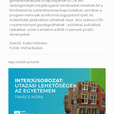
gondolkodhattunk.A nap folyamán a GTK élő
Varázsgömbjét meglátogatók kérdéseket tehettek fel a
felvételivel és a jelentkezéssel kapcsolatban, azonban a
program nemcsak az információgyűjtésről szólt. Az
érdeklődők játékokban vehettek részt, ahol számos GTK-
s nyereménnyel gazdagodhattak – pólókkal, pulcsikkal,
táskákkal- ezzel is erősítve a BME-n szerzett pozitív
élményeket.
Szerző: Szabó Rebeka
Fotók: Mohai Balázs
Kapcsolódó posztok