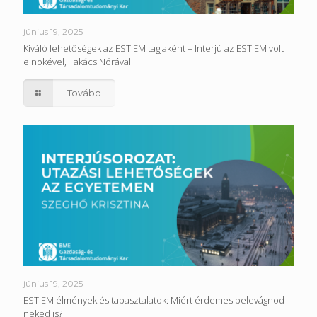
június 19, 2025
Kiváló lehetőségek az ESTIEM tagjaként – Interjú az ESTIEM volt
elnökével, Takács Nórával
Tovább
június 19, 2025
ESTIEM élmények és tapasztalatok: Miért érdemes belevágnod
neked is?