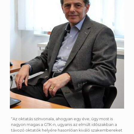
“Az oktatás színvonala, ahogyan egy éve, úgy most is
nagyon magas a GTK-n, ugyanis az elmúlt időszakban a
távozó oktatók helyére hasonlóan kiváló szakembereket