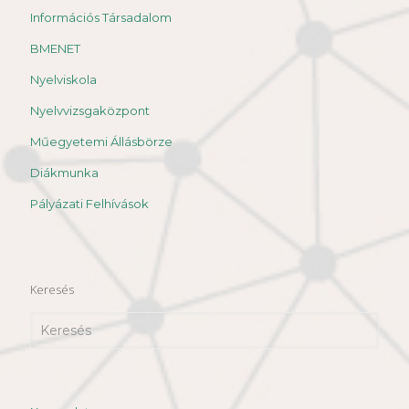
Információs Társadalom
BMENET
Nyelviskola
Nyelvvizsgaközpont
Műegyetemi Állásbörze
Diákmunka
Pályázati Felhívások
Keresés