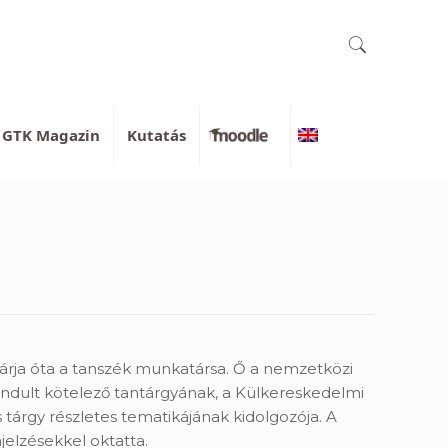
GTK Magazin
Kutatás
Moodle
English
árja óta a tanszék munkatársa. Ő a nemzetközi
indult kötelező tantárgyának, a Külkereskedelmi
 tárgy részletes tematikájának kidolgozója. A
ajelzésekkel oktatta.