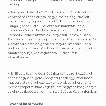
tréning.
A Budapesti Műszaki és Gazdaságtudományi Egyetem
képzésének specialitása, hogy elméleti és gyakorlati
ismeretek egységes szemléletű alkalmazására készít fel.
Hangsúlyos területek: nemzetközi kommunikáció,
kommunikációtechnológia, vizuális kommunikáció,
kommunikáció-elemzés és környezeti kommunikáció.
Fontos szerepet kapnak projektfeladatok, az információk
elemzésére és feldolgozására irányuló ismeretek, és a
probléma-centrikus közelítésmód. Angolul magas szinten
tudók angol nyelven végezhető kurzusokat is
választhatnak.
A BME adta technológiai és üzleti környezet hozzájárul
ahhoz, hogy a hallgatók megtanuljanak együttműködni
más területekről érkező szakemberekkel, sikerorientált
módon csapatmunkát végezni, ami nagyban megkönnyíti
az elhelyezkedést a kommunikációs és az üzleti szférában.
További információ: