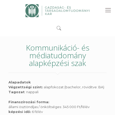
Kommunikáció- és
médiatudomány
alapképzési szak
Alapadatok
Végzettségi szint:
alapfokozat (bachelor, röviditve: BA)
Tagozat
: nappali
Finanszírozási forma:
állami ösztöndíjas / önköltséges: 345 000 Ft/félév
képzési idő:
6 félév