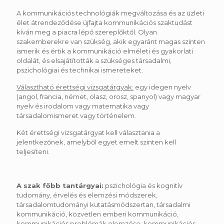
A kommunikációs technológiák megváltozása és az üzleti
élet átrendeződése újfajta kommunikációs szaktudást
kíván meg a piacra lépő szereplőktől. Olyan
szakemberekre van szükség, akik egyaránt magas szinten
ismerik és értik a kommunikáció elméleti és gyakorlati
oldalát, és elsajátították a szükséges társadalmi,
pszichológiai és technikai ismereteket.
Választható érettségi vizsgatárgyak:
egy idegen nyelv
(angol, francia, német, olasz, orosz, spanyol) vagy magyar
nyelv és irodalom vagy matematika vagy
társadalomismeret vagy történelem.
Két érettségi vizsgatárgyat kell választania a
jelentkezőnek, amelyből egyet emelt szinten kell
teljesíteni.
A szak főbb tantárgyai:
pszichológia és kognitív
tudomány, érvelés és elemzési módszerek,
társadalomtudományi kutatásmódszertan, társadalmi
kommunikáció, közvetlen emberi kommunikáció,
kommunikációs problémák elemzése, kommunikációs