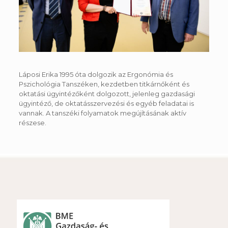
Láposi Erika 1995 óta dolgozik az Ergonómia és
Pszichológia Tanszéken, kezdetben titkárnőként és
oktatási ügyintézőként dolgozott, jelenleg gazdasági
ügyintéző, de oktatásszervezési és egyéb feladatai is
vannak. A tanszéki folyamatok megújításának aktív
részese.