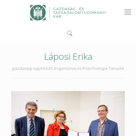
Láposi Erika
gazdasági ügyintéző, Ergonómia és Pszichológia Tanszék