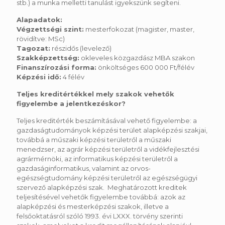
stb.) a munka melletti tanulást igyekszünk segíteni.
Alapadatok:
Végzettségi szint:
mesterfokozat (magister, master,
rövidítve: MSc)
Tagozat:
részidős (levelező)
Szakképzettség:
okleveles közgazdász MBA szakon
Finanszírozási forma:
önköltséges 600 000 Ft/félév
Képzési idő:
4 félév
Teljes kreditértékkel mely szakok vehetők
figyelembe a jelentkezéskor?
Teljes kreditérték beszámításával vehető figyelembe: a
gazdaságtudományok képzési terület alapképzési szakjai,
továbbá a műszaki képzési területről a műszaki
menedzser, az agrár képzési területről a vidékfejlesztési
agrármérnöki, az informatikus képzési területről a
gazdaságinformatikus, valamint az orvos-
egészségtudomány képzési területről az egészségügyi
szervező alapképzési szak. Meghatározott kreditek
teljesítésével vehetők figyelembe továbbá: azok az
alapképzési és mesterképzési szakok, illetve a
felsőoktatásról szóló 1993. évi LXXX. törvény szerinti