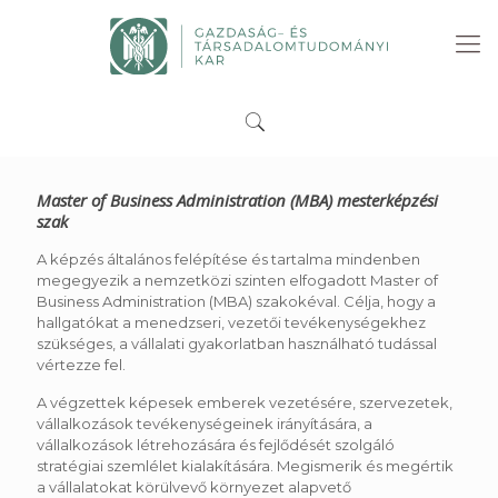
Master of Business Administration (MBA) mesterképzési
szak
A képzés általános felépítése és tartalma mindenben
megegyezik a nemzetközi szinten elfogadott Master of
Business Administration (MBA) szakokéval. Célja, hogy a
hallgatókat a menedzseri, vezetői tevékenységekhez
szükséges, a vállalati gyakorlatban használható tudással
vértezze fel.
A végzettek képesek emberek vezetésére, szervezetek,
vállalkozások tevékenységeinek irányítására, a
vállalkozások létrehozására és fejlődését szolgáló
stratégiai szemlélet kialakítására. Megismerik és megértik
a vállalatokat körülvevő környezet alapvető