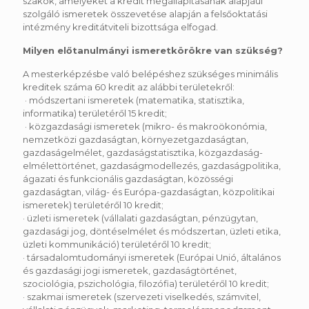
szakok, amelyeket a kredit megállapításának alapjául
szolgáló ismeretek összevetése alapján a felsőoktatási
intézmény kreditátviteli bizottsága elfogad.
Milyen előtanulmányi ismeretkörökre van szükség?
A mesterképzésbe való belépéshez szükséges minimális
kreditek száma 60 kredit az alábbi területekről:
· módszertani ismeretek (matematika, statisztika,
informatika) területéről 15 kredit;
· közgazdasági ismeretek (mikro- és makroökonómia,
nemzetközi gazdaságtan, környezetgazdaságtan,
gazdaságelmélet, gazdaságstatisztika, közgazdaság-
elmélettörténet, gazdaságmodellezés, gazdaságpolitika,
ágazati és funkcionális gazdaságtan, közösségi
gazdaságtan, világ- és Európa-gazdaságtan, közpolitikai
ismeretek) területéről 10 kredit;
· üzleti ismeretek (vállalati gazdaságtan, pénzügytan,
gazdasági jog, döntéselmélet és módszertan, üzleti etika,
üzleti kommunikáció) területéről 10 kredit;
· társadalomtudományi ismeretek (Európai Unió, általános
és gazdasági jogi ismeretek, gazdaságtörténet,
szociológia, pszichológia, filozófia) területéről 10 kredit;
· szakmai ismeretek (szervezeti viselkedés, számvitel,