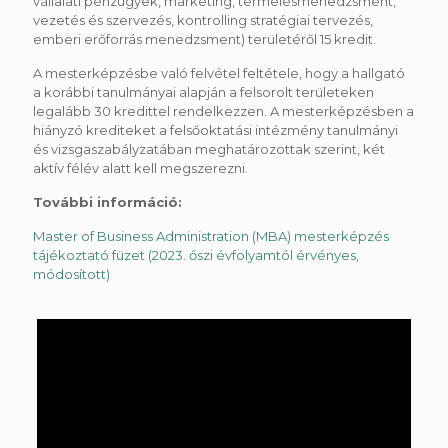
vállalati pénzügyek, marketing, termelésmenedzsment,
vezetés és szervezés, kontrolling stratégiai tervezés,
emberi erőforrás menedzsment) területéről 15 kredit.
A mesterképzésbe való felvétel feltétele, hogy a hallgató
a korábbi tanulmányai alapján a felsorolt területeken
legalább 30 kredittel rendelkezzen. A mesterképzésben a
hiányzó krediteket a felsőoktatási intézmény tanulmányi
és vizsgaszabályzatában meghatározottak szerint, két
aktív félév alatt kell megszerezni.
További információ:
Master of Business Administration (MBA) mesterképzés
tájékoztató füzet (2023. őszi évfolyamtól érvényes,
módosított)