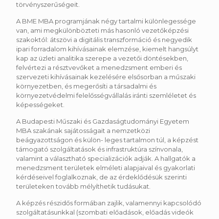
törvényszerűségeit.
A BME MBA programjának négy tartalmi különlegessége
van, ami megkülönbözteti más hasonló vezetőképzési
szakoktól: átszövi a digitális transzformáció és negyedik
ipari forradalom kihívásainak elemzése, kiemelt hangsúlyt
kap az üzleti analitika szerepe a vezetői döntésekben,
felvértezi a résztvevőket a menedzsment emberi és
szervezeti kihívásainak kezelésére elsősorban a műszaki
környezetben, és megerősíti a társadalmi és
környezetvédelmi felelősségvállalás iránti szemléletet és
képességeket.
A Budapesti Műszaki és Gazdaságtudományi Egyetem
MBA szakának sajátosságait a nemzetközi
beágyazottságon és külön- leges tartalmon túl, a képzést
támogató szolgáltatások és infrastruktúra színvonala,
valamint a választható specializációk adják. A hallgatók a
menedzsment területek elméleti alapjaival és gyakorlati
kérdéseivel foglalkoznak, de az érdeklődésük szerinti
területeken tovább mélyíthetik tudásukat.
A képzés részidős formában zajlik, valamennyi kapcsolódó
szolgáltatásunkkal (szombati előadások, előadás videók