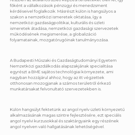
főként a vállalkozások pénzügyi és menedzsment
kérdéseivel foglalkozik. Másrészt külön is hangsúlyos a
szakon a nemzetközi ismeretek oktatása, így a
nemzetközi gazdaságpolitikai, kulturális és üzleti
ismeretek átadása, nemzetközi gazdasági szervezetek
működésének megismerése, a globalizáció
folyamatainak, mozgatórugóinak tanulmányozása.
A Budapesti Műszaki és Gazdaságtudományi Egyetem
Nemzetközi gazdálkodás alapszakjának specialitása
egyrészt a BME sajátos technológiai környezete, ami
nagyban hozzájárul ahhoz, hogy az itt végzettek
otthonosan mozogjanak a számos területről érkező
munkatársakat felvonultató szervezetekben is.
Külön hangsúlyt fektetünk az angol nyelv üzleti környezetű
alkalmazásának magas szintre fejlesztésére, ezt speciális
angol nyelvi kurzusokkal és szaktárgyaink egy részének
angol nyelven való hallgatásának lehetőségével.