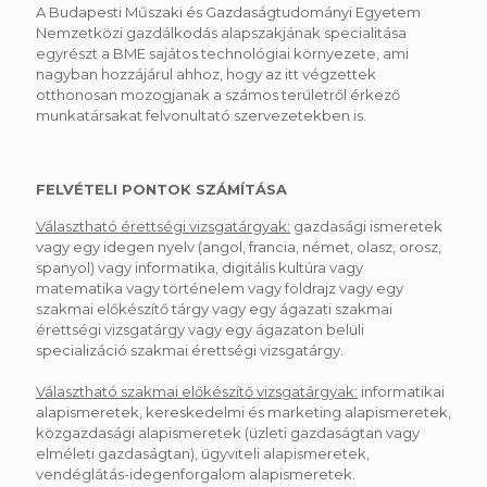
A Budapesti Műszaki és Gazdaságtudományi Egyetem
Nemzetközi gazdálkodás alapszakjának specialitása
egyrészt a BME sajátos technológiai környezete, ami
nagyban hozzájárul ahhoz, hogy az itt végzettek
otthonosan mozogjanak a számos területről érkező
munkatársakat felvonultató szervezetekben is.
FELVÉTELI PONTOK SZÁMÍTÁSA
Választható érettségi vizsgatárgyak:
gazdasági ismeretek
vagy egy idegen nyelv (angol, francia, német, olasz, orosz,
spanyol) vagy informatika, digitális kultúra vagy
matematika vagy történelem vagy földrajz vagy egy
szakmai előkészítő tárgy vagy egy ágazati szakmai
érettségi vizsgatárgy vagy egy ágazaton belüli
specializáció szakmai érettségi vizsgatárgy.
Választható szakmai előkészítő vizsgatárgyak:
informatikai
alapismeretek, kereskedelmi és marketing alapismeretek,
közgazdasági alapismeretek (üzleti gazdaságtan vagy
elméleti gazdaságtan), ügyviteli alapismeretek,
vendéglátás-idegenforgalom alapismeretek.