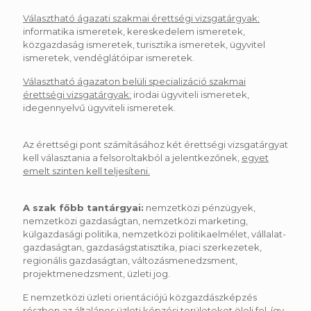
Választható ágazati szakmai érettségi vizsgatárgyak:
informatika ismeretek, kereskedelem ismeretek,
közgazdaság ismeretek, turisztika ismeretek, ügyvitel
ismeretek, vendéglátóipar ismeretek.
Választható ágazaton belüli specializáció szakmai
érettségi vizsgatárgyak:
irodai ügyviteli ismeretek,
idegennyelvű ügyviteli ismeretek.
Az érettségi pont számításához két érettségi vizsgatárgyat
kell választania a felsoroltakból a jelentkezőnek,
egyet
emelt szinten kell teljesíteni.
A szak főbb tantárgyai:
nemzetközi pénzügyek,
nemzetközi gazdaságtan, nemzetközi marketing,
külgazdasági politika, nemzetközi politikaelmélet, vállalat-
gazdaságtan, gazdaságstatisztika, piaci szerkezetek,
regionális gazdaságtan, változásmenedzsment,
projektmenedzsment, üzleti jog.
E nemzetközi üzleti orientációjú közgazdászképzés
részben az általános üzleti képzési területeket öleli fel, így