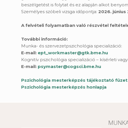
beszélgetést is folytat és ez alapján alkot benyomá
Személyes szóbeli vizsga időpontja:
2026. június 
A felvételi folyamatban való részvétel feltéte
További információ:
Munka- és szervezetpszichológia specializáció:
E-mail:
ept_workmaster@gtk.bme.hu
Kognitív pszichológia specializáció – kísérleti vag
E-mail:
psymaster@cogsci.bme.hu
Pszichológia mesterképzés tájékoztató füzet 
Pszichológia mesterképzés honlapja
MUNKA