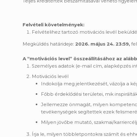
Teljes kreditérték beszámításával vehető figyele
Felvételi követelmények:
Felvételihez tartozó motivációs levél beküldé
Megküldés határideje:
2026. május 24. 23:59,
fe
A “motivációs level” összeállításához az aláb
Személyes adatok (e-mail cím, alapképzés i
Motivációs levél
Indokolja meg jelentkezését, vázolja a kép
Főbb érdeklődési területei, mik inspiráltá
Jellemezze önmagát, milyen kompetenciák
tevékenységek segítettek ezek felismer
Milyen jövőbe mutató, szakmai/karriercél
Írja le, milyen többletpontokra számít és ehhe