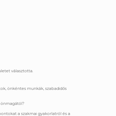
letet választotta.
atok, önkéntes munkák, szabadidős
el önmagától?
tpontokat a szakmai gyakorlatról és a