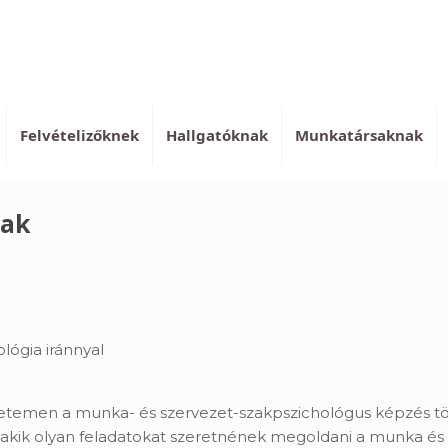
Felvételizőknek
Hallgatóknak
Munkatársaknak
zak
ológia iránnyal
emen a munka- és szervezet-szakpszichológus képzés több
l, akik olyan feladatokat szeretnének megoldani a munka és