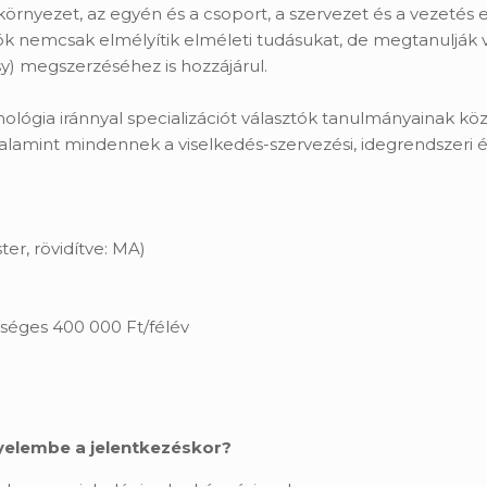
ezet, az egyén és a csoport, a szervezet és a vezetés ele
k nemcsak elmélyítik elméleti tudásukat, de megtanulják va
) megszerzéséhez is hozzájárul.
ichológia iránnyal specializációt választók tanulmányainak 
mint mindennek a viselkedés-szervezési, idegrendszeri és 
er, rövidítve: MA)
tséges 400 000 Ft/félév
gyelembe a jelentkezéskor?