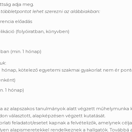
ottság adja meg.
 többletpontot lehet szerezni az alábbiakban:
rencia előadás
káció (folyóiratban, könyvben)
ban (min. 1 hónap)
juk
:
. 1 hónap, kötelező egyetemi szakmai gyakorlat nem ér pont
enként)
n. 1 hónap)
tala az alapszakos tanulmányok alatt végzett műhelymunka k
don választott, alapképzésen végzett kutatását.
lati feladatot/esetet kapnak a felvételizők, amelynek cél
lyen alapismeretekkel rendelkeznek a hallgatók. Továbbá a