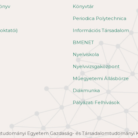
önyv
Könyvtár
Periodica Polytechnica
oktatói)
Információs Társadalom
BMENET
Nyelviskola
Nyelvvizsgaközpont
Műegyetemi Állásbörze
Diákmunka
Pályázati Felhívások
ágtudományi Egyetem Gazdaság- és Társadalomtudományi 