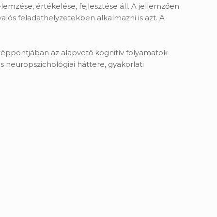
mzése, értékelése, fejlesztése áll. A jellemzően
lós feladathelyzetekben alkalmazni is azt. A
középpontjában az alapvető kognitív folyamatok
neuropszichológiai háttere, gyakorlati