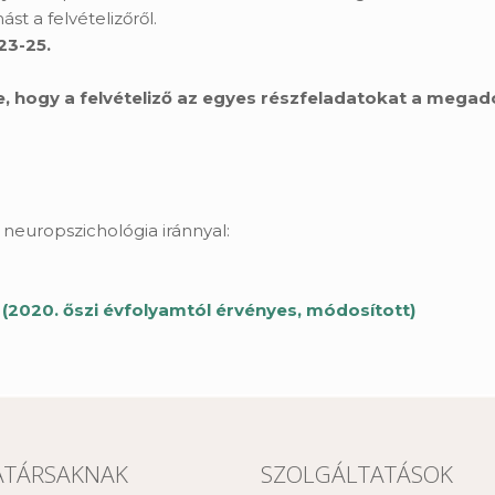
st a felvételizőről.
23-25.
le, hogy a felvételiző az egyes részfeladatokat a megado
y neuropszichológia iránnyal:
(2020. őszi évfolyamtól érvényes, módosított)
TÁRSAKNAK
SZOLGÁLTATÁSOK