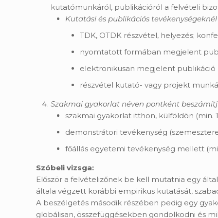
kutatómunkáról, publikációról a felvételi biz
Kutatási és publikációs tevékenységeknél
TDK, OTDK részvétel, helyezés; konfe
nyomtatott formában megjelent publi
elektronikusan megjelent publikáció
részvétel kutató- vagy projekt munká
Szakmai gyakorlat néven pontként beszámít
szakmai gyakorlat itthon, külföldön (min
demonstrátori tevékenység (szemeszter
főállás egyetemi tevékenység mellett (mi
Szóbeli vizsga:
Először a felvételizőnek be kell mutatnia egy ál
általa végzett korábbi empirikus kutatását, szaba
A beszélgetés második részében pedig egy gyakor
globálisan, összefüggésekben gondolkodni és mi