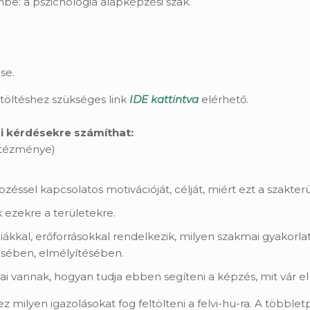
mbe: a pszichológia alapképzési szak.
se.
ltöltéshez szükséges link
IDE kattintva
elérhető.
bi kérdésekre számíthat:
ntézménye)
zéssel kapcsolatos motivációját, célját, miért ezt a szakterü
k ezekre a területekre.
kal, erőforrásokkal rendelkezik, milyen szakmai gyakorl
ésében, elmélyítésében.
jai vannak, hogyan tudja ebben segíteni a képzés, mit vár 
z milyen igazolásokat fog feltölteni a felvi-hu-ra. A többle