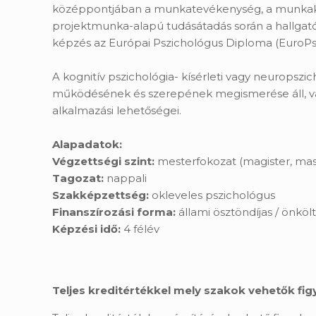
középpontjában a munkatevékenység, a munkakörny
projektmunka-alapú tudásátadás során a hallgató
képzés az Európai Pszichológus Diploma (EuroPsy
A kognitív pszichológia- kísérleti vagy neuropsz
működésének és szerepének megismerése áll, vala
alkalmazási lehetőségei.
Alapadatok:
Végzettségi szint:
mesterfokozat (magister, mast
Tagozat:
nappali
Szakképzettség:
okleveles pszichológus
Finanszírozási forma:
állami ösztöndíjas / önköl
Képzési idő:
4 félév
Teljes kreditértékkel mely szakok vehetők fi