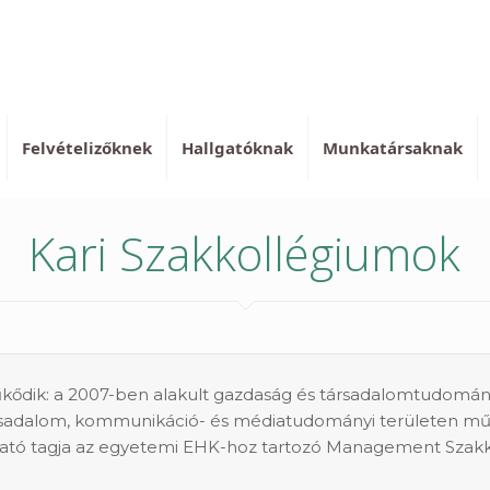
Felvételizőknek
Hallgatóknak
Munkatársaknak
Kari Szakkollégiumok
kődik: a 2007-ben alakult gazdaság és társadalomtudomány
 társadalom, kommunikáció- és médiatudományi területe
gató tagja az egyetemi EHK-hoz tartozó Management Szak