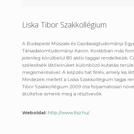
Liska Tibor Szakkollégium
A Budapesti Műszaki és Gazdaságtudományi Egye
Társadalomtudományi Karon. Korábban más formá
jelenleg körülbelül 80 aktív taggal rendelkezik. 
szélesítsék látókörüket különböző kutatási terüle
megismerésével. A képzés hat félév, amely kis lé
Mindezek mellett a Liska Szakkollégium tagjai r
Tibor Szakkollégium 2009 óta folyamatosan növek
átültetve ismerik meg a résztvevők.
Weboldal:
http://www.ltsz.hu/