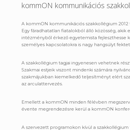
kommON kommunikációs szakkol
A kommON kommunikációs szakkollégium 2012 februá
Egy fáradhatatlan fiatalokból álló közösség, aki
intézményből érkező egyetemista fejleszthesse ké
személyes kapcsolatokra is nagy hangsúlyt fektet
A szakkollégium tagjai ingyenesen vehetnek rész
Szakmai estjeik viszont mindenki számára nyilv
szakmájukban kiemelkedő teljesítményt elért sza
az arculattervezés.
Emellett a kommON minden félévben megszervezi 
évente megrendezésre kerül a kommON konfere
A szervezett programokon kívül a szakkollégium