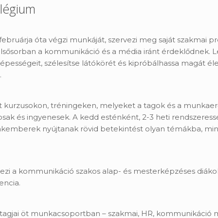
légium
rja óta végzi munkáját, szervezi meg saját szakmai profilj
k elsősorban a kommunikáció és a média iránt érdeklődnek. 
pességeit, szélesítse látókörét és kipróbálhassa magát éle
.
t kurzusokon, tréningeken, melyeket a tagok és a munkaer
ánosak és ingyenesek. A kedd esténként, 2-3 heti rendszer
kemberek nyújtanak rövid betekintést olyan témákba, mint 
a kommunikáció szakos alap- és mesterképzéses diákoknak
ncia.
 tagjai öt munkacsoportban – szakmai, HR, kommunikáció m