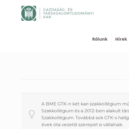
Rólunk
Hírek
A BME GTK-n két kari szakkollégium mű
Szakkollégium és a 2012-ben alakult
Szakkollégium. Továbbá sok GTK-s hall
évek óta vezetői szerepet is vállalnak.