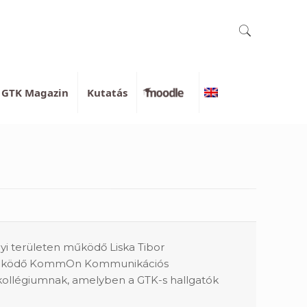
GTK Magazin
Kutatás
Moodle
English
i területen működő Liska Tibor
n működő KommOn Kommunikációs
kollégiumnak, amelyben a GTK-s hallgatók