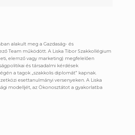
ában alakult meg a Gazdaság- és
ző Team működött. A Liska Tibor Szakkollégium
üzleti, elemző vagy marketing) megfelelően
ságpolitikai és társadalmi kérdések
végén a tagok „szakkolis diplomát” kapnak.
mzetközi esettanulmányi versenyeken. A Liska
ági modelljét, az Ökonosztátot a gyakorlatba