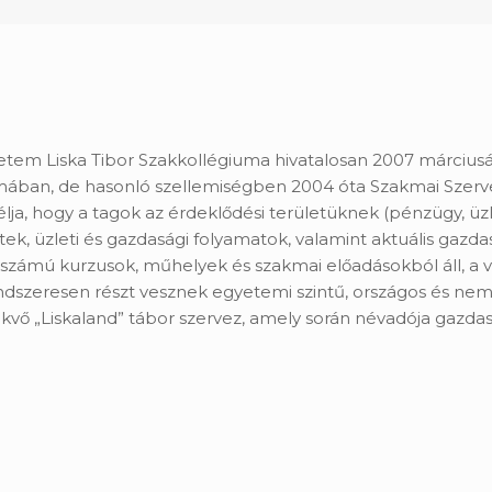
tem Liska Tibor Szakkollégiuma hivatalosan 2007 március
ban, de hasonló szellemiségben 2004 óta Szakmai Szerve
Célja, hogy a tagok az érdeklődési területüknek (pénzügy, 
tek, üzleti és gazdasági folyamatok, valamint aktuális gazda
tszámú kurzusok, műhelyek és szakmai előadásokból áll, a 
endszeresen részt vesznek egyetemi szintű, országos és ne
vő „Liskaland” tábor szervez, amely során névadója gazdas