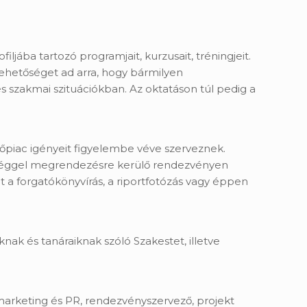
ába tartozó programjait, kurzusait, tréningjeit.
Lehetőséget ad arra, hogy bármilyen
s szakmai szituációkban. Az oktatáson túl pedig a
őpiac igényeit figyelembe véve szerveznek.
ességgel megrendezésre kerülő rendezvényen
a forgatókönyvírás, a riportfotózás vagy éppen
 és tanáraiknak szóló Szakestet, illetve
arketing és PR, rendezvényszervező, projekt