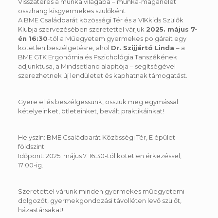
Visszatérés a munka világába – munka-magánélet
összhang kisgyermekes szülőként
A BME Családbarát közösségi Tér és a VIKkids Szülők
Klubja szervezésében szeretettel várjuk
2025. május 7-
én 16:30
-tól a Műegyetem gyermekes polgárait egy
kötetlen beszélgetésre, ahol
Dr. Szijjártó Linda
– a
BME GTK Ergonómia és Pszichológia Tanszékének
adjunktusa, a Mindsetland alapítója – segítségével
szerezhetnek új lendületet és kaphatnak támogatást.
Gyere el és beszélgessünk, osszuk meg egymással
kételyeinket, ötleteinket, bevált praktikáinkat!
Helyszín: BME Családbarát Közösségi Tér, E épület
földszint
Időpont: 2025. május 7. 16:30-tól kötetlen érkezéssel,
17:00-ig.
Szeretettel várunk minden gyermekes műegyetemi
dolgozót, gyermekgondozási távolléten levő szülőt,
házastársakat!