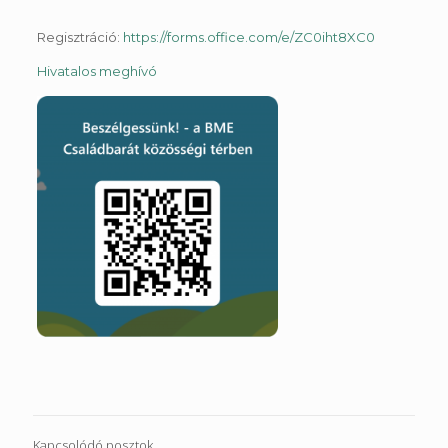
Regisztráció:
https://forms.office.com/e/ZC0iht8XC0
Hivatalos meghívó
Kapcsolódó posztok