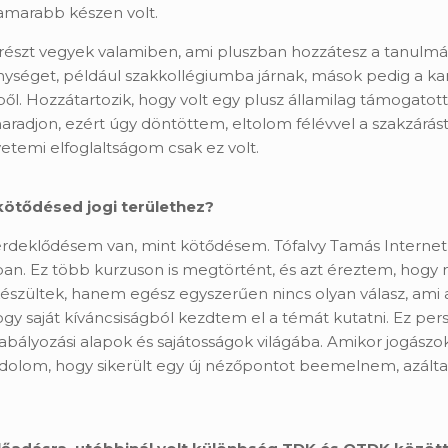
hamarabb készen volt.
tt részt vegyek valamiben, ami pluszban hozzátesz a tanul
enységet, például szakkollégiumba járnak, mások pedig a kar
l. Hozzátartozik, hogy volt egy plusz államilag támogatot
djon, ezért úgy döntöttem, eltolom félévvel a szakzárást
etemi elfoglaltságom csak ez volt.
kötődésed jogi területhez?
érdeklődésem van, mint kötődésem. Tófalvy Tamás Interne
tban. Ez több kurzuson is megtörtént, és azt éreztem, hog
készültek, hanem egész egyszerűen nincs olyan válasz, am
gy saját kíváncsiságból kezdtem el a témát kutatni. Ez pe
 szabályozási alapok és sajátosságok világába. Amikor jogás
ndolom, hogy sikerült egy új nézőpontot beemelnem, azálta