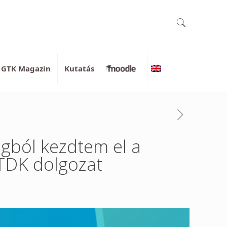
GTK Magazin
Kutatás
Moodle
English
ágból kezdtem el a
OTDK dolgozat