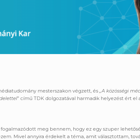
médiatudomány mesterszakon végzett, és
„A közösségi mé
delettel
” című TDK dolgozatával harmadik helyezést ért el 
galmazódott meg bennem, hogy ez egy szuper lehetőség és
ezem. Mivel annyira érdekelt a téma, amit választottam, 