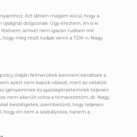
mányaimhoz. Azt láttam magam körül, hogy a
i újságnál dolgoznak. Úgy éreztem, én is ki
t félévem, amivel nem igazán tudtam mit
, hogy még részt tudjak venni a TDK-n. Nagy
tpolicy óráján felmerültek bennem kérdések a
y nem azért nem kapok választ, mert az oktatók
i az igényeimnek és igazságérzetemnek teljesen
rsze nem sikerült volna a témavezetőm, dr. Nagy
zokkal beszélgetek, szembetűnő, hogy teljesen
l, hogy én nem a szabályokra, hanem a