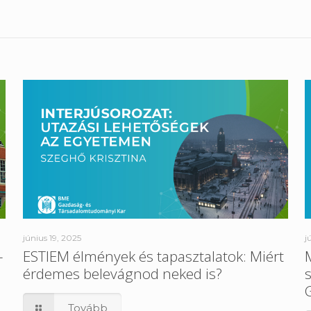
június 19, 2025
j
–
ESTIEM élmények és tapasztalatok: Miért
érdemes belevágnod neked is?
Tovább