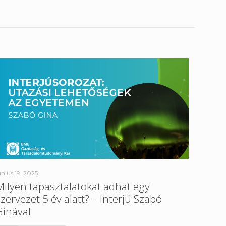
únius 19, 2025
Milyen tapasztalatokat adhat egy
szervezet 5 év alatt? – Interjú Szabó
Ginával