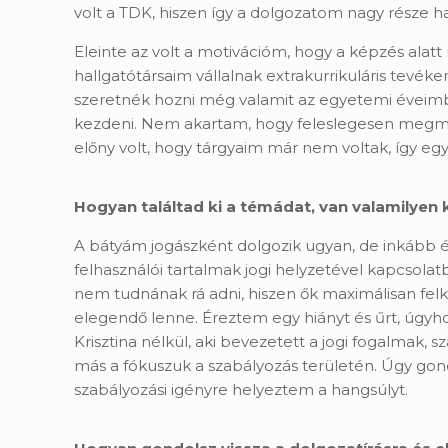
volt a TDK, hiszen így a dolgozatom nagy része 
Eleinte az volt a motivációm, hogy a képzés ala
hallgatótársaim vállalnak extrakurrikuláris tevék
szeretnék hozni még valamit az egyetemi éveimbő
kezdeni. Nem akartam, hogy feleslegesen megmara
előny volt, hogy tárgyaim már nem voltak, így egy
Hogyan találtad ki a témádat, van valamilyen 
A bátyám jogászként dolgozik ugyan, de inkább 
felhasználói tartalmak jogi helyzetével kapcsola
nem tudnának rá adni, hiszen ők maximálisan fel
elegendő lenne. Éreztem egy hiányt és űrt, úgyho
Krisztina nélkül, aki bevezetett a jogi fogalmak,
más a fókuszuk a szabályozás területén. Úgy go
szabályozási igényre helyeztem a hangsúlyt.