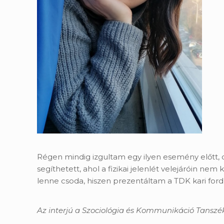
Régen mindig izgultam egy ilyen esemény előtt, d
segíthetett, ahol a fizikai jelenlét velejáróin n
lenne csoda, hiszen prezentáltam a TDK kari fordu
Az interjú a Szociológia és Kommunikáció Tanszék