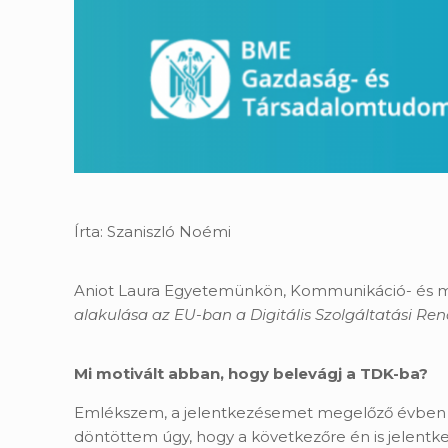
Írta: Szaniszló Noémi
Aniot Laura Egyetemünkön, Kommunikáció- és 
alakulása az EU-ban a Digitális Szolgáltatási Ren
Mi motivált abban, hogy belevágj a TDK-ba?
Emlékszem, a jelentkezésemet megelőző évben fo
döntöttem úgy, hogy a következőre én is jelentk