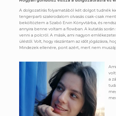
Hogyan gondolsz vissza a dolgozatírásra és e
A dolgozatírás folyamatából két dolgot tudnék k
tengerparti szakirodalom olvasás csak-csak ment 
beköltöztem a Szabó Ervin Könyvtárba, és rendsze
annyira benne voltam a flowban. A kutatás során 
venni a polcról. A másik, ami nagyon emlékezete
üléstől. Volt, hogy rászántam az időt jógázásra, 
Mindezek ellenére, pont azért, mert nem muszáj
Ami
vol
a z
tud
meg
mer