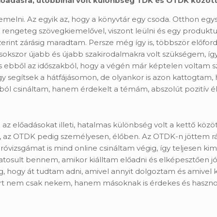
lőadásra, utóbbinál volt különbség TDK és OTDK közöt
iemelni. Az egyik az, hogy a könyvtár egy csoda. Otthon eg
rengeteg szövegkiemelővel, viszont leülni és egy produktum
rint zárásig maradtam. Persze még így is, többször előford
sokszor újabb és újabb szakirodalmakra volt szükségem, íg
s ebből az időszakból, hogy a végén már képtelen voltam sz
hogy segítsek a hátfájásomon, de olyankor is azon kattogtam
ból csináltam, hanem érdekelt a témám, abszolút pozitív 
 az előadásokat illeti, hatalmas különbség volt a kettő között
t, az OTDK pedig személyesen, élőben. Az OTDK-n jöttem rá,
áróvizsgámat is mind online csináltam végig, így teljesen kim
atosult bennem, amikor kiálltam előadni és elképesztően 
, hogy át tudtam adni, amivel annyit dolgoztam és amivel
t nem csak nekem, hanem másoknak is érdekes és hasznos