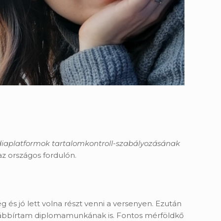
diaplatformok tartalomkontroll-szabályozásának
az országos fordulón.
 jó lett volna részt venni a versenyen. Ezután
továbbírtam diplomamunkának is. Fontos mérföldkő