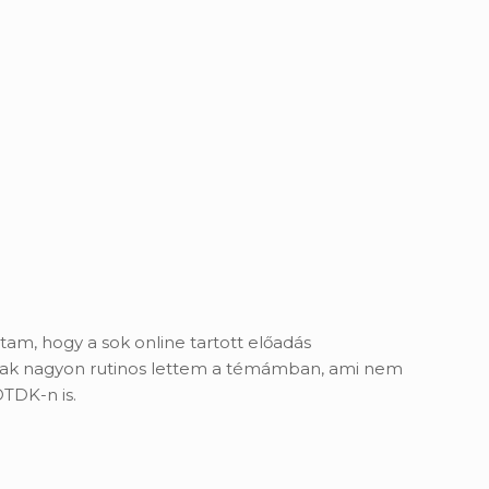
tam, hogy a sok online tartott előadás
ogy csak nagyon rutinos lettem a témámban, ami nem
OTDK-n is.