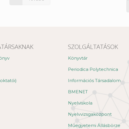
TÁRSAKNAK
SZOLGÁLTATÁSOK
önyv
Könyvtár
Periodica Polytechnica
oktatói)
Információs Társadalom
BMENET
Nyelviskola
Nyelvvizsgaközpont
Műegyetemi Állásbörze