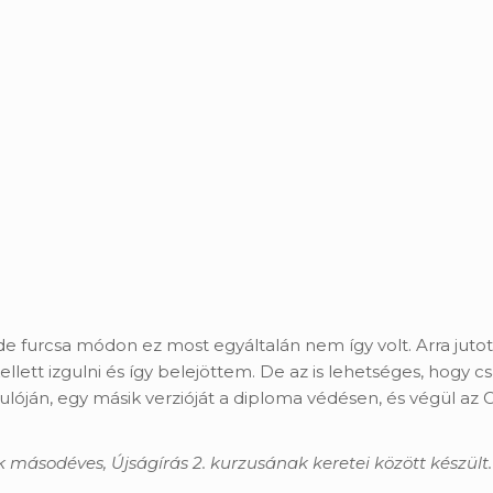
e furcsa módon ez most egyáltalán nem így volt. Arra jutot
em kellett izgulni és így belejöttem. De az is lehetséges, h
lóján, egy másik verzióját a diploma védésen, és végül az 
 másodéves, Újságírás 2. kurzusának keretei között készült.