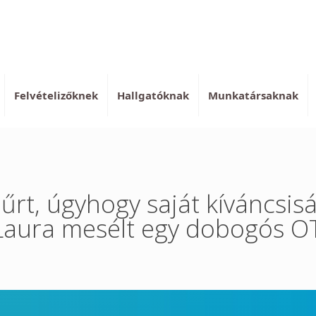
Felvételizőknek
Hallgatóknak
Munkatársaknak
űrt, úgyhogy saját kíváncsis
t Laura mesélt egy dobogós 