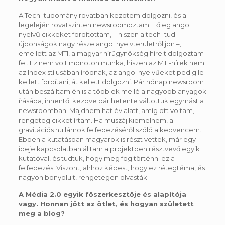
A Tech–tudomány rovatban kezdtem dolgozni, és a
legelején rovatszinten newsroomoztam. Főleg angol
nyelvű cikkeket fordítottam, – hiszen a tech–tud-
újdonságok nagy része angol nyelvterületről jön –,
emellett az MTI, a magyar hírügynökség híreit dolgoztam
fel. Ez nem volt monoton munka, hiszen az MTI-hírek nem
az Index stílusában íródnak, az angol nyelvűeket pedig le
kellett fordítani, át kellett dolgozni. Pár hónap newsroom
után beszálltam én is a többiek mellé a nagyobb anyagok
írásába, innentől kezdve pár hetente váltottuk egymást a
newsroomban. Majdnem hat év alatt, amíg ott voltam,
rengeteg cikket írtam. Ha muszáj kiemelnem, a
gravitációs hullámok felfedezéséről szóló a kedvencem.
Ebben a kutatásban magyarok is részt vettek, már egy
ideje kapcsolatban álltam a projektben résztvevő egyik
kutatóval, és tudtuk, hogy meg fog történni ez a
felfedezés. Viszont, ahhoz képest, hogy ez rétegtéma, és
nagyon bonyolult, rengetegen olvasták.
A Média 2.0 egyik főszerkesztője és alapítója
vagy. Honnan jött az ötlet, és hogyan született
meg a blog?