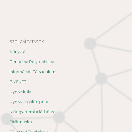
SZOLGÁLTATÁSOK
Könyvtár
Periodica Polytechnica
Információs Társadalom
BMENET
Nyelviskola
Nyelvvizsgaközpont
Műegyetemi Állásbörze
Diákmunka
Pályázati Felhívások