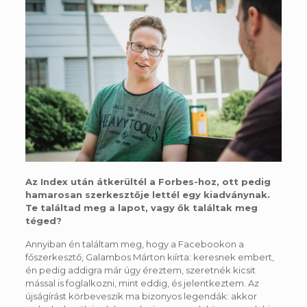
Az Index után átkerültél a Forbes-hoz, ott pedig
hamarosan szerkesztője lettél egy kiadványnak.
Te találtad meg a lapot, vagy ők találtak meg
téged?
Annyiban én találtam meg, hogy a Facebookon a
főszerkesztő, Galambos Márton kiírta: keresnek embert,
én pedig addigra már úgy éreztem, szeretnék kicsit
mással is foglalkozni, mint eddig, és jelentkeztem. Az
újságírást körbeveszik ma bizonyos legendák: akkor