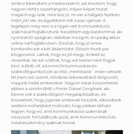
Amikor kikerültem a mesterszakról, azt éreztem, hogy
nagyon nehéz összehangolni, milyen képet mutat
magáról egy szak, mire lesz jó, mi van a hallgató fejében,
miért jött ide, és egyébként mik a piac igényei. A
legelején még nem is a tágan vett kommunikációs
szakmával foglalkoztunk: beszéltem egy barátommal, aki
nyomtatott újságban, rádióban mozgott, én pedig akkor
online-nal foglalkoztam. Éreztük, hogy jó lenne
kombinálni ezt a két látásmódot. Először írtunk pár
blogposztot. Láttuk, hogy ez jól megy, érdekli az
olvasókat, de azt is láttuk, hogy ezt ketten nem fogjuk
bírni. A BME-ről, a kommON kommunikációs
szakkollégiumból jött az első „merítésünk”, innen vettünk
fel (nem szó szerint, mindenki lelkesedésből dolgozott)
magunk mellé embereket. Nagyon sokat köszönhetek
ebben a szintén BME-s Pintér Dániel Gergőnek, aki
benne volt a szakkollégium megalapításában, és
közvetített, hogy jöjjenek emberek hozzánk, elkezdtünk
szellemi műhelyként működni, hogy jobban látható
legyen, hogy ez, amit kommunikációs szakmának
nevezünk, hol találkozik azzal, amit
Kommunikáció és
médiatudomány
szaknak hívunk.