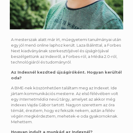
A mesterszak alatt már írt, műegyetemi tanulmányai után
egy jól menő online laphoz került. Laza Bálinttal, a Forbes
Next kiadványának szerkesztőjével és újságírójával
beszélgettünk az Indexről, a Forbes-ról, a Média 2.0-ról,
technológiáról és tudományról.
Az Indexnél kezdted újságíróként. Hogyan kerültél
oda?
A BME-nek köszönhetően találtam meg az Indexet. Ide
jártam kommunikációs mesterre. Az első félévében volt
egy
Internetmédia
nevű tárgy, amelyet az akkor még
indexes Vajda Gábor tartott. Nagyon szerettem az óra
témáit, éreztem, hogy ez fekszik nekem, aztán a félév
végén megkérdeztem, mehetek-e oda gyakornoknak.
Mehettem.
Hogyan indult a munkád az Indexnél?