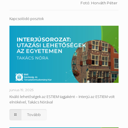
Fotó: Horváth Péter
Kapcsolódó posztok
június 19, 2025
Kiváló lehetőségek az ESTIEM tagjaként – Interjú az ESTIEM volt
elnökével, Takács Nórával
Tovább