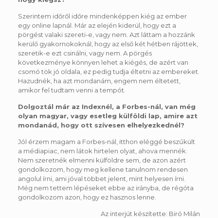
Szerintem időről időre mindenképpen kiég az ember
egy online lapnál. Már az elején kiderül, hogy ezt a
pörgést valaki szereti-e, vagy nem. Azt láttam a hozzánk
kerülő gyakornokoknál, hogy az első két hétben rájöttek,
szeretik-e ezt csinálni, vagy nem. A pörgés
következménye könnyen lehet a kiégés, de azért van
csomó tök jó oldala, ez pedig tudja éltetni az embereket.
Hazudnék, ha azt mondanám, engem nem éltetett,
amikor fel tudtam venni a tempót.
Dolgoztál már az Indexnél, a Forbes-nál, van még
olyan magyar, vagy esetleg külföldi lap, amire azt
mondanád, hogy ott szívesen elhelyezkednél?
Jól érzem magam a Forbes-nál, itthon eléggé beszűkült
a médiapiac, nem látok hirtelen olyat, ahova mennék.
Nem szeretnék elmenni külföldre sem, de azon azért
gondolkozom, hogy meg kellene tanulnom rendesen
angolul írni, ami jóval többet jelent, mint helyesen írni.
Még nem tettem lépéseket ebbe az irányba, de régóta
gondolkozom azon, hogy ez hasznos lenne.
Az interjút készítette: Biró Milán