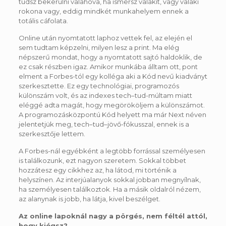
tudsz bekerülni valahova, ha ismersz valakit, vagy valaki
rokona vagy, eddig mindkét munkahelyem ennek a
totális cáfolata.
Online után nyomtatott laphoz vettek fel, az elején el
sem tudtam képzelni, milyen lesz a print. Ma elég
népszerű mondat, hogy a nyomtatott sajtó haldoklik, de
ez csak részben igaz. Amikor munkába álltam ott, pont
elment a Forbes-tól egy kolléga aki a Kód nevű kiadványt
szerkesztette. Ez egy technológiai, programozós
különszám volt, és az indexes tech–tud-múltam miatt
eléggé adta magát, hogy megörököljem a különszámot.
A programozásközpontú Kód helyett ma már Next néven
jelentetjük meg, tech–tud–jövő-fókusszal, ennek is a
szerkesztője lettem.
A Forbes-nál egyébként a legtöbb forrással személyesen
is találkozunk, ezt nagyon szeretem. Sokkal többet
hozzátesz egy cikkhez az, ha látod, mi történik a
helyszínen. Az interjúalanyok sokkal jobban megnyílnak,
ha személyesen találkoztok. Ha a másik oldalról nézem,
az alanynak is jobb, ha látja, kivel beszélget.
Az online lapoknál nagy a pörgés, nem féltél attól,
hogy kiégsz?