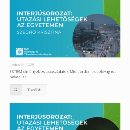
június 19, 2025
ESTIEM élmények és tapasztalatok: Miért érdemes belevágnod
neked is?
Tovább