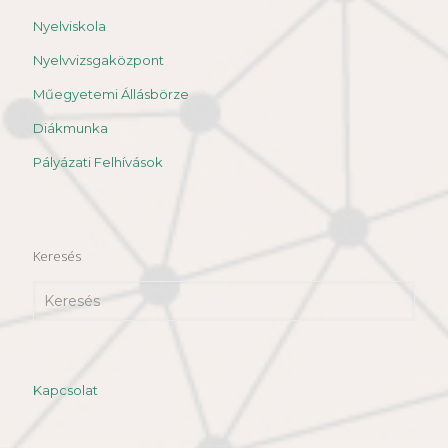
Nyelviskola
Nyelvvizsgaközpont
Műegyetemi Állásbörze
Diákmunka
Pályázati Felhívások
Keresés
Kapcsolat