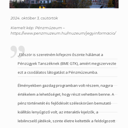
2024. október 3, csütörtök
Kiemelt kép: Pénzmúzeum –
https://www.penzmuzeum.hu/muzeum/jegyinformacio/
„Először is szeretném kifejezni őszinte hálámat a
Pénzügyek Tanszék
nek (BME GTK), amiért megszervezte
ezt a csodálatos látogatást a Pénzmúzeumba.
Élményekben gazdag programban volt részem, nagyra
értékelem a lehetőséget, hogy részt vehettem benne. A
pénz történetét és fejlődését széleskörűen bemutató
kiállítás lenyűgöző volt, az interaktív kijelzők, a
lebilincselő játékok, szinte életre keltették a feldolgozott