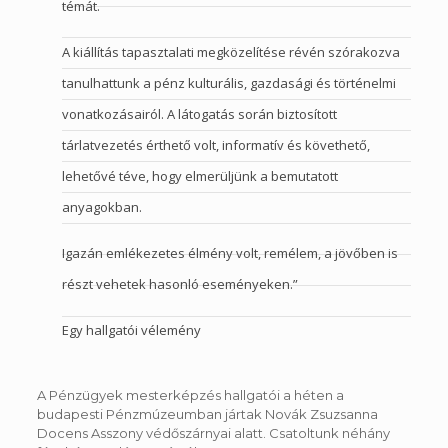
témát.
A kiállítás tapasztalati megközelítése révén szórakozva
tanulhattunk a pénz kulturális, gazdasági és történelmi
vonatkozásairól. A látogatás során biztosított
tárlatvezetés érthető volt, informatív és követhető,
lehetővé téve, hogy elmerüljünk a bemutatott
anyagokban.
Igazán emlékezetes élmény volt, remélem, a jövőben is
részt vehetek hasonló eseményeken.”
Egy hallgatói vélemény
A Pénzügyek mesterképzés hallgatói a héten a
budapesti Pénzmúzeumban jártak Novák Zsuzsanna
Docens Asszony védőszárnyai alatt. Csatoltunk néhány