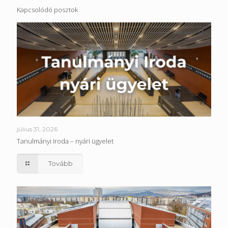
Kapcsolódó posztok
július 31, 2026
Tanulmányi Iroda – nyári ügyelet
Tovább