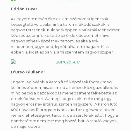
Fórián Luca:
Az egyetem névértéke az, ami számomra igencsak
kecsegtető volt, valamint a karon működő szakok is
nagyon tetszenek. Különösképpen a Műszaki Menedzser
képzés az, ami felkeltette az érdeklődésemet, mivel
nagyon színes képzésnek tartom, és általa sok
mindenben, úgymond, kipróbálhatom magam. Kicsit
ebben is, kicsit abban is, ami szerintem nagyon szuper.
D’urso Giuliano:
Engem leginkább a karon futó képzések fogtak meg
különösképpen, hiszen mind a nemzetközi gazdálkodás,
mind pedig a gazdálkodás menedzsment felkeltette az
érdeklődésemet. Az meg, hogy ezek mellé még egy
nagyon erős név is társul, szintén nagyszerű. A karon futó
400+ ösztöndíj program is hozzáad az egészhez, hiszen
remek lehetőségnek tartom, de azért félek attól, hogy a
ponthatárom nem lesz meg hozzá, bár jó tanuló vagyok,
de majd kiderül…