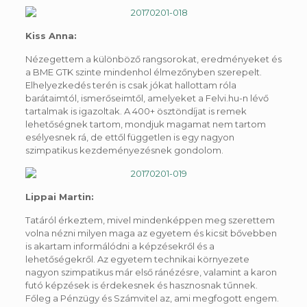
Kiss Anna:
Nézegettem a különböző rangsorokat, eredményeket és
a BME GTK szinte mindenhol élmezőnyben szerepelt.
Elhelyezkedés terén is csak jókat hallottam róla
barátaimtól, ismerőseimtől, amelyeket a Felvi.hu-n lévő
tartalmak is igazoltak. A 400+ ösztöndíjat is remek
lehetőségnek tartom, mondjuk magamat nem tartom
esélyesnek rá, de ettől független is egy nagyon
szimpatikus kezdeményezésnek gondolom.
Lippai Martin:
Tatáról érkeztem, mivel mindenképpen meg szerettem
volna nézni milyen maga az egyetem és kicsit bővebben
is akartam informálódni a képzésekről és a
lehetőségekről. Az egyetem technikai környezete
nagyon szimpatikus már első ránézésre, valamint a karon
futó képzések is érdekesnek és hasznosnak tűnnek.
Főleg a Pénzügy és Számvitel az, ami megfogott engem.