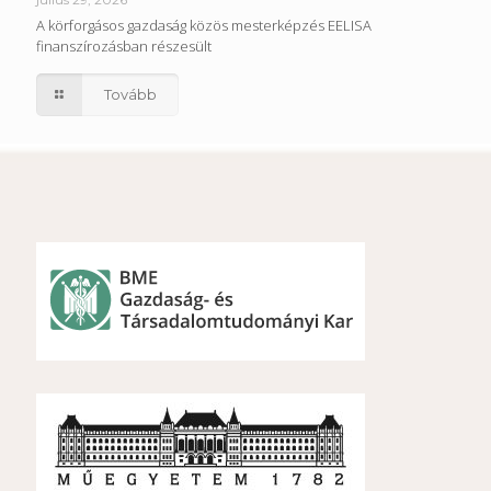
A körforgásos gazdaság közös mesterképzés EELISA
finanszírozásban részesült
Tovább