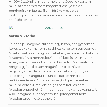
A 400+ ösztöndíjat meg remek lehetőségnek tartom,
mivel azért nem tartom magamat esélyesnek a
ponthatárok miatt az állami férőhelyre, de az
ösztöndíjprogramra már annál inkább, ami azért hatalmas
segítség lenne.
Varga Viktória:
Én az a típus vagyok, aki nem egy bizonyos egyetemen
keres szakokat, hanem a szakhoz kerestem egyetemet.
Mivel a nyelvek mindig is érdekeltek, és matematikából is
jó vagyok így a Nemzetközi Gazdálkodás az, ami vonz,
amely szerencsére itt, a BME GTK-n is fut. Alapjáraton is
rengeteg jót hallottam magáról a karról, hiszen
nagybátyám is ide járt, de az külön tetszett, hogy van
lehetőségünk angolul tanulni órákat, és mind ezt
térítésmentesen. Ez hatalmas segítség lenne nekem,
mivel nekem suli mellett dolgoznom kell, és nem
feltétlen engedhetném meg magamnak a nyelvtanárt. A
400+ program is kecsegtető, bár jómagamat nem
feltétlen tartom esélyesnek rá.