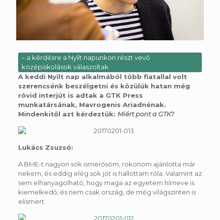
– a kérdésre a Nyílt napunkon részt vevő
középiskolások válaszoltak
A keddi Nyílt nap alkalmából több fiatallal volt
szerencsénk beszélgetni és közülük hatan még
rövid interjút is adtak a GTK Press
munkatársának, Mavrogenis Ariadnénak.
Mindenkitől azt kérdeztük:
Miért pont a GTK?
Lukács Zsuzsó:
A BME-t nagyon sok ismerősöm, rokonom ajánlotta már
nekem, és eddig elég sok jót is hallottam róla. Valamint az
sem elhanyagolható, hogy maga az egyetem hírneve is
kiemelkedő, és nem csak ország, de még világszinten is
elismert.