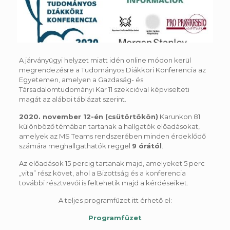
A járványügyi helyzet miatt idén online módon kerül
megrendezésre a Tudományos Diákköri Konferencia az
Egyetemen, amelyen a Gazdaság- és
Társadalomtudományi Kar 11 szekcióval képviselteti
magát az alábbi táblázat szerint.
2020. november 12-én (csütörtökön)
Karunkon 81
különböző témában tartanak a hallgatók előadásokat,
amelyek az MS Teams rendszerében minden érdeklődő
számára meghallgathatók reggel
9 órától
.
Az előadások 15 percig tartanak majd, amelyeket 5 perc
„vita” rész követ, ahol a Bizottság és a konferencia
további résztvevői is feltehetik majd a kérdéseiket.
A teljes programfüzet itt érhető el:
Programfüzet