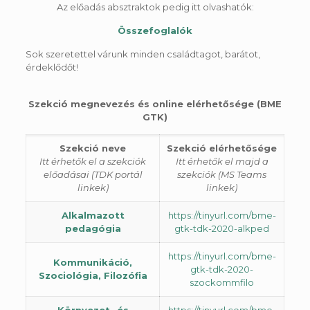
Az előadás absztraktok pedig itt olvashatók:
Összefoglalók
Sok szeretettel várunk minden családtagot, barátot,
érdeklődőt!
Szekció megnevezés és online elérhetősége (BME
GTK)
Szekció neve
Szekció elérhetősége
Itt érhetők el a szekciók
Itt érhetők el majd a
előadásai (TDK portál
szekciók (MS Teams
linkek)
linkek)
Alkalmazott
https://tinyurl.com/bme-
pedagógia
gtk-tdk-2020-alkped
https://tinyurl.com/bme-
Kommunikáció,
gtk-tdk-2020-
Szociológia, Filozófia
szockommfilo