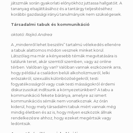
játszmák során gyakorlati előnyökhöz juttassa hallgatóit. A
tananyag elsajátításához és a tantárgy teljesítéséhez
korábbi gazdasági irányú tanulmányok nem szükségesek.
Társadalmi tabuk és kommunikáció
oktató: Rajkó Andrea
A „mindenről lehet beszélni” tartalmú vélekedés ellenére
a tabuk alattomos módon vesznek minket körül.
Látszólag ma már a kényesebb témák megvitatására is
találunk teret, akár szemtől szemben, vagy az online
térben. Valóban így van? Valóban vannak eszközeink arra,
hogy például a családon belüli alkoholizmusról, lelki
erőszakról, szexuális különbözőségekről, testi
fogyatékosságról vagy csak testi másságokról érdemi
diskurzusokat indítsunk a környezetünkben? A tabu a
kommunikáció fekete báránya, amelyre az ismert
kommunikációs sémák nem vonatkoznak. Az órán
kiderül, hogy mely társadalmi tabuk miért vannak még
mindig életben és az is, hogy milyen eszközök állnak
rendelkezésre ahhoz, hogy ezeket megértsük vagy
ledöntsük.