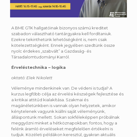
A BME GTK hallgatóinak bizonyos számú kreditet
szabadon választható tantárgyakra kell fordítaniuk.
Ezekre tekinthetünk lehetőségként is, nem csak
kötelezettségként. Ennek jegyében szedtünk össze
nyolc érdekes „szabvált” a Gazdaság- és
Társadalomtudományi Karról.
Érveléstechnika – logika
oktató: Elek Nikolett
Véleménye mindenkinek van. De védeni is tudja? A
kurzus legfőbb célja az érvelési készségek fejlesztése és
a kritikai attitűd kialakítása. Szakmai és
magánéletünkben is vannak olyan helyzetek, amikor
kénytelenek vagyunk kiállni saját véleményünk,
álláspontunk mellett. Sokan sokféleképpen próbálnak
meggyőzni minket a hétköznapokban; fontos, hogy a
felénk áramló érveléseket megfelelően értékelni is
tudjuk. Közéleti példákon keresztül, gyakran aktuális