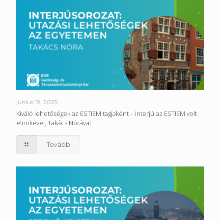
június 19, 2025
Kiváló lehetőségek az ESTIEM tagjaként – Interjú az ESTIEM volt
elnökével, Takács Nórával
Tovább