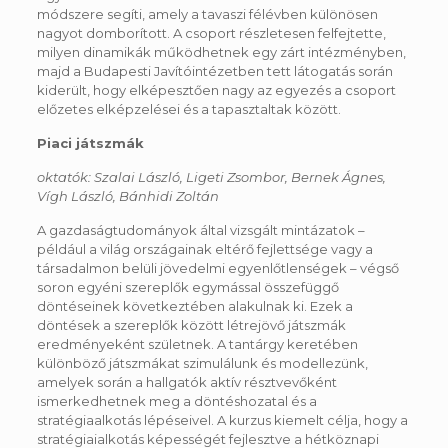
módszere segíti, amely a tavaszi félévben különösen
nagyot domborított. A csoport részletesen felfejtette,
milyen dinamikák működhetnek egy zárt intézményben,
majd a Budapesti Javítóintézetben tett látogatás során
kiderült, hogy elképesztően nagy az egyezés a csoport
előzetes elképzelései és a tapasztaltak között.
Piaci játszmák
oktatók: Szalai László, Ligeti Zsombor, Bernek Ágnes,
Vígh László, Bánhidi Zoltán
A gazdaságtudományok által vizsgált mintázatok –
például a világ országainak eltérő fejlettsége vagy a
társadalmon belüli jövedelmi egyenlőtlenségek – végső
soron egyéni szereplők egymással összefüggő
döntéseinek következtében alakulnak ki. Ezek a
döntések a szereplők között létrejövő játszmák
eredményeként születnek. A tantárgy keretében
különböző játszmákat szimulálunk és modellezünk,
amelyek során a hallgatók aktív résztvevőként
ismerkedhetnek meg a döntéshozatal és a
stratégiaalkotás lépéseivel. A kurzus kiemelt célja, hogy a
stratégiaialkotás képességét fejlesztve a hétköznapi