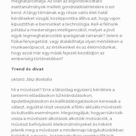
meghatározhatja. Az órán az elgondolkodtató
esettanulmányok mellett gondolatkísérletekre is sor
kerül. A tárgy témáinak egy része valós élet-halál
kérdéseket vizsgál, középpontba állítva azt, hogy vajon
kipusztíthat-e bennünket a technológia. Kell-e félnünk
például a mesterséges intelligenciától, melyet a jövő
egyik legmeghatározóbb iparágának tartanak? Jelent-e
fizikai fenyegetést, vagy átalakíthatja olyan mértékben a
munkaerőpiacot, az értékeinket és az életmódunkat,
hogy azzal már egy másik fejezet kezdődjön az
emberiség történetében?
Trend és divat
oktató: Jász Borbála
Mi a művészet? Erre a látszólag egyszerű kérdésre a
tantermi előadásokon túl kirándulásokon,
épületbejárásokon és kiállításlátogatásokon keressük a
választ, egyúttal részt veszünk a félév aktuális művészeti
és kulturális eseményein. Megvizsgáljuk, hogyan tükrözik
vissza a művészeti alkotások alkotóik motivációit, a
művészt befolyásoló életkörülményeket és miként
jelenik meg a művészet a mindennapi tárgykultúránkban.
Feloldjuk a magas- és tömegkultúra szembeállítását,