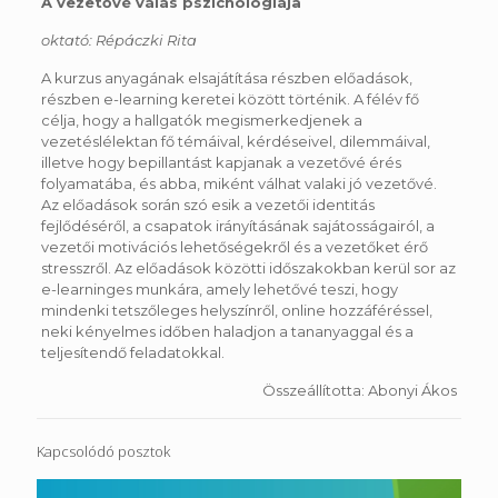
A vezetővé válás pszichológiája
oktató: Répáczki Rita
A kurzus anyagának elsajátítása részben előadások,
részben e-learning keretei között történik. A félév fő
célja, hogy a hallgatók megismerkedjenek a
vezetéslélektan fő témáival, kérdéseivel, dilemmáival,
illetve hogy bepillantást kapjanak a vezetővé érés
folyamatába, és abba, miként válhat valaki jó vezetővé.
Az előadások során szó esik a vezetői identitás
fejlődéséről, a csapatok irányításának sajátosságairól, a
vezetői motivációs lehetőségekről és a vezetőket érő
stresszről. Az előadások közötti időszakokban kerül sor az
e-learninges munkára, amely lehetővé teszi, hogy
mindenki tetszőleges helyszínről, online hozzáféréssel,
neki kényelmes időben haladjon a tananyaggal és a
teljesítendő feladatokkal.
Összeállította: Abonyi Ákos
Kapcsolódó posztok