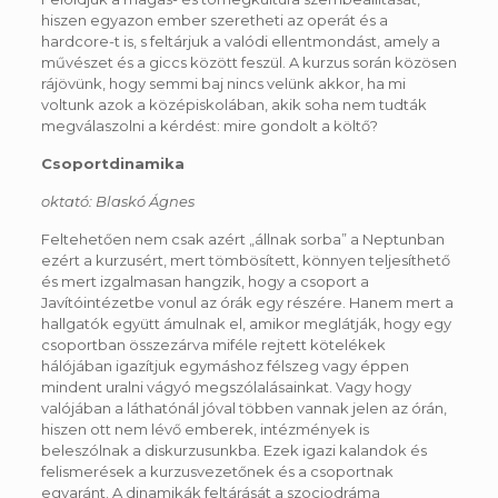
hiszen egyazon ember szeretheti az operát és a
hardcore-t is, s feltárjuk a valódi ellentmondást, amely a
művészet és a giccs között feszül. A kurzus során közösen
rájövünk, hogy semmi baj nincs velünk akkor, ha mi
voltunk azok a középiskolában, akik soha nem tudták
megválaszolni a kérdést: mire gondolt a költő?
Csoportdinamika
oktató: Blaskó Ágnes
Feltehetően nem csak azért „állnak sorba” a Neptunban
ezért a kurzusért, mert tömbösített, könnyen teljesíthető
és mert izgalmasan hangzik, hogy a csoport a
Javítóintézetbe vonul az órák egy részére. Hanem mert a
hallgatók együtt ámulnak el, amikor meglátják, hogy egy
csoportban összezárva miféle rejtett kötelékek
hálójában igazítjuk egymáshoz félszeg vagy éppen
mindent uralni vágyó megszólalásainkat. Vagy hogy
valójában a láthatónál jóval többen vannak jelen az órán,
hiszen ott nem lévő emberek, intézmények is
beleszólnak a diskurzusunkba. Ezek igazi kalandok és
felismerések a kurzusvezetőnek és a csoportnak
egyaránt. A dinamikák feltárását a szociodráma