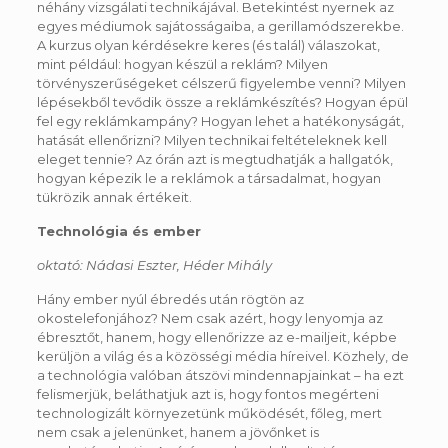
néhány vizsgálati technikájával. Betekintést nyernek az
egyes médiumok sajátosságaiba, a gerillamódszerekbe.
A kurzus olyan kérdésekre keres (és talál) válaszokat,
mint például: hogyan készül a reklám? Milyen
törvényszerűségeket célszerű figyelembe venni? Milyen
lépésekből tevődik össze a reklámkészítés? Hogyan épül
fel egy reklámkampány? Hogyan lehet a hatékonyságát,
hatását ellenőrizni? Milyen technikai feltételeknek kell
eleget tennie? Az órán azt is megtudhatják a hallgatók,
hogyan képezik le a reklámok a társadalmat, hogyan
tükrözik annak értékeit.
Technológia és ember
oktató: Nádasi Eszter, Héder Mihály
Hány ember nyúl ébredés után rögtön az
okostelefonjához? Nem csak azért, hogy lenyomja az
ébresztőt, hanem, hogy ellenőrizze az e-mailjeit, képbe
kerüljön a világ és a közösségi média híreivel. Közhely, de
a technológia valóban átszövi mindennapjainkat – ha ezt
felismerjük, beláthatjuk azt is, hogy fontos megérteni
technologizált környezetünk működését, főleg, mert
nem csak a jelenünket, hanem a jövőnket is