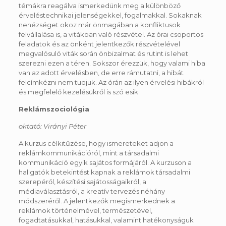
témákra reagálva ismerkedünk meg a különböző
érveléstechnikai jelenségekkel, fogalmakkal. Sokaknak
nehézséget okoz már önmagában a konfliktusok
felvállalása is, a vitákban való részvétel. Az órai csoportos
feladatok és az önként jelentkezők részvételével
megvalósuló viták során önbizalmat és rutint is lehet
szerezni ezen a téren. Sokszor érezzük, hogy valami hiba
van az adott érvelésben, de erre rámutatni, a hibát
felcímkézni nem tudjuk. Az órán az ilyen érvelési hibákról
és megfelelő kezelésükről is szó esik.
Reklámszociológia
oktató: Virányi Péter
A kurzus célkitűzése, hogy ismereteket adjon a
reklámkommunikációról, mint a társadalmi
kommunikáció egyik sajátos formájáról. A kurzuson a
hallgatók betekintést kapnak a reklámok társadalmi
szerepéről, készítési sajátosságaikról, a
médiaválasztásról, a kreatív tervezés néhány
módszeréről. A jelentkezők megismerkednek a
reklámok történelmével, természetével,
fogadtatásukkal, hatásukkal, valamint hatékonyságuk