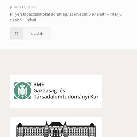
június 19, 2025
Milyen tapasztalatokat adhat egy szervezet 5 év alatt? – Interjú
Szabó Ginával
Tovább