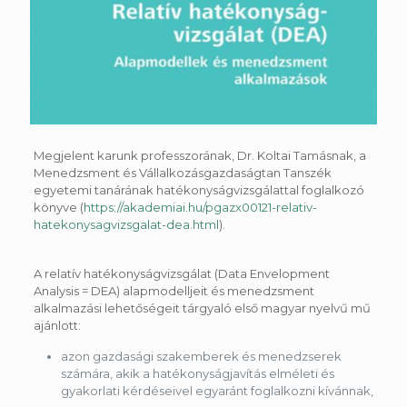
Megjelent karunk professzorának, Dr. Koltai Tamásnak, a
Menedzsment és Vállalkozásgazdaságtan Tanszék
egyetemi tanárának hatékonyságvizsgálattal foglalkozó
könyve (
https://akademiai.hu/pgazx00121-relativ-
hatekonysagvizsgalat-dea.html
).
A relatív hatékonyságvizsgálat (Data Envelopment
Analysis = DEA) alapmodelljeit és menedzsment
alkalmazási lehetőségeit tárgyaló első magyar nyelvű mű
ajánlott:
azon gazdasági szakemberek és menedzserek
számára, akik a hatékonyságjavítás elméleti és
gyakorlati kérdéseivel egyaránt foglalkozni kívánnak,