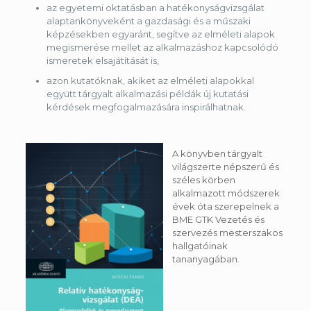
az egyetemi oktatásban a hatékonyságvizsgálat
alaptankönyveként a gazdasági és a műszaki
képzésekben egyaránt, segítve az elméleti alapok
megismerése mellet az alkalmazáshoz kapcsolódó
ismeretek elsajátítását is,
azon kutatóknak, akiket az elméleti alapokkal
együtt tárgyalt alkalmazási példák új kutatási
kérdések megfogalmazására inspirálhatnak.
A könyvben tárgyalt
világszerte népszerű és
széles körben
alkalmazott módszerek
évek óta szerepelnek a
BME GTK Vezetés és
szervezés mesterszakos
hallgatóinak
tananyagában.