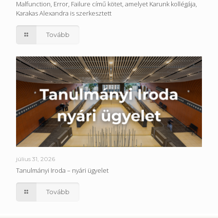
Malfunction, Error, Failure című kötet, amelyet Karunk kollégája,
Karakas Alexandra is szerkesztett
Tovább
július 31, 2026
Tanulmányi Iroda – nyári ügyelet
Tovább