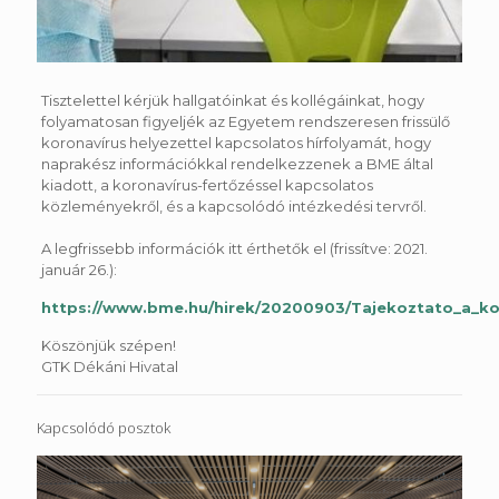
Tisztelettel kérjük hallgatóinkat és kollégáinkat, hogy
folyamatosan figyeljék az Egyetem rendszeresen frissülő
koronavírus helyezettel kapcsolatos hírfolyamát, hogy
naprakész információkkal rendelkezzenek a BME által
kiadott, a koronavírus-fertőzéssel kapcsolatos
közleményekről, és a kapcsolódó intézkedési tervről.
A legfrissebb információk itt érthetők el (frissítve: 2021.
január 26.):
https://www.bme.hu/hirek/20200903/Tajekoztato_a_kor
Köszönjük szépen!
GTK Dékáni Hivatal
Kapcsolódó posztok