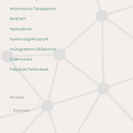
Információs Társadalom
BMENET
Nyelviskola
Nyelvvizsgaközpont
Műegyetemi Állásbörze
Diákmunka
Pályázati Felhívások
Keresés