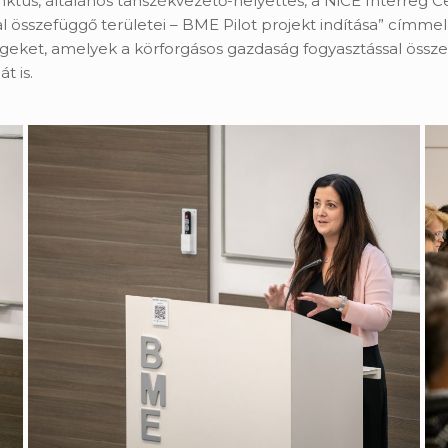
tus, általános tanszékvezető-helyettes, a NiCE Interreg C
összefüggő területei – BME Pilot projekt indítása” címmel a
geket, amelyek a körforgásos gazdaság fogyasztással össze
t is.