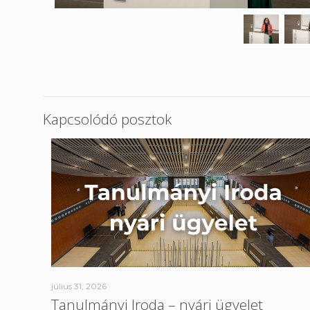
Kapcsolódó posztok
július 31, 2026
Tanulmányi Iroda – nyári ügyelet