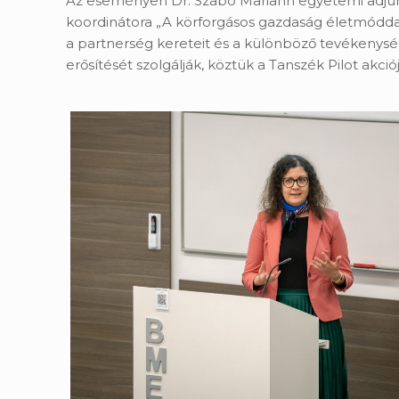
Az eseményen Dr. Szabó Mariann egyetemi adjunk
koordinátora „A körforgásos gazdaság életmóddal 
a partnerség kereteit és a különböző tevékenysé
erősítését szolgálják, köztük a Tanszék Pilot akciójá