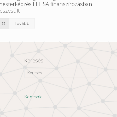
mesterképzés EELISA finanszírozásban
részesült
Tovább
Keresés
Kapcsolat