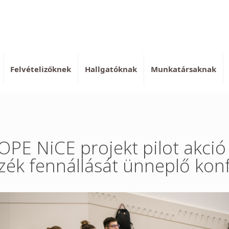
Felvételizőknek
Hallgatóknak
Munkatársaknak
E NiCE projekt pilot akció bl
szék fennállását ünneplő kon