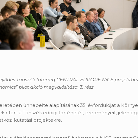
lődés Tanszék Interreg CENTRAL EUROPE NiCE projekthez ka
omics” pilot akció megvalósítása, 3. rész
etében ünnepelte alapításának 35. évfordulóját a Környe
ekinteni a Tanszék eddigi történetét, eredményeit, jelenleg
közi kutatási projektekre.