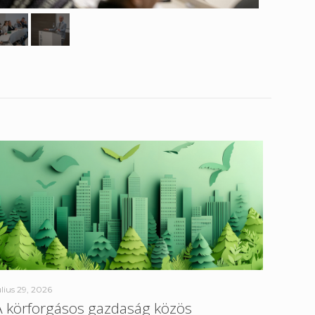
úlius 29, 2026
A körforgásos gazdaság közös