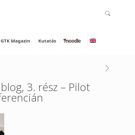
GTK Magazin
Kutatás
Moodle
English
og, 3. rész – Pilot
ferencián