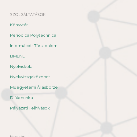
SZOLGÁLTATÁSOK
Könyvtár
Periodica Polytechnica
Információs Társadalom
BMENET
Nyelviskola
Nyelvvizsgaközpont
Műegyetemi Állásbörze
Diákmunka
Pályázati Felhívások
Keresés