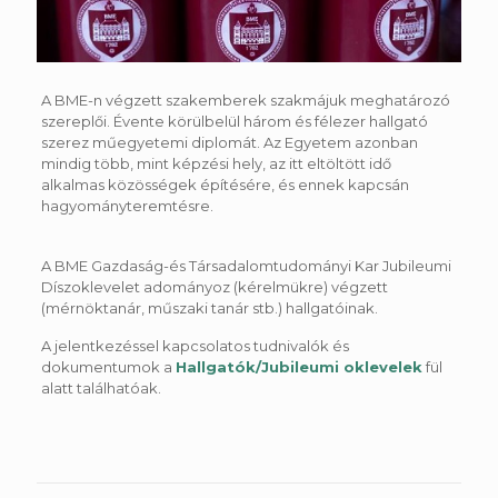
A BME-n végzett szakemberek szakmájuk meghatározó
szereplői. Évente körülbelül három és félezer hallgató
szerez műegyetemi diplomát. Az Egyetem azonban
mindig több, mint képzési hely, az itt eltöltött idő
alkalmas közösségek építésére, és ennek kapcsán
hagyományteremtésre.
A BME Gazdaság-és Társadalomtudományi Kar Jubileumi
Díszoklevelet adományoz (kérelmükre) végzett
(mérnöktanár, műszaki tanár stb.) hallgatóinak.
A jelentkezéssel kapcsolatos tudnivalók és
dokumentumok a
Hallgatók/Jubileumi oklevelek
fül
alatt találhatóak.