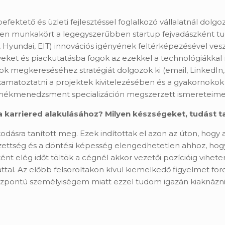
ktető és üzleti fejlesztéssel foglalkozó vállalatnál dolg
Ezen munkakört a legegyszerűbben startup fejvadászként 
hell, Hyundai, EIT) innovációs igényének feltérképezésével 
yeket és piackutatásba fogok az ezekkel a technológiákkal
ok megkereséséhez stratégiát dolgozok ki (email, LinkedI
toztatni a projektek kivitelezésében és a gyakornokok k
 termékmenedzsment specializáción megszerzett ismereteime
 karriered alakulásához? Milyen készségeket, tudást t
odásra tanított meg. Ezek indítottak el azon az úton, hogy a
ettség és a döntési képesség elengedhetetlen ahhoz, hog
nt elég időt töltök a cégnél akkor vezetői pozícióig vihete
ttal. Az előbb felsoroltakon kívül kiemelkedő figyelmet for
rközpontú személyiségem miatt ezzel tudom igazán kiaknáz