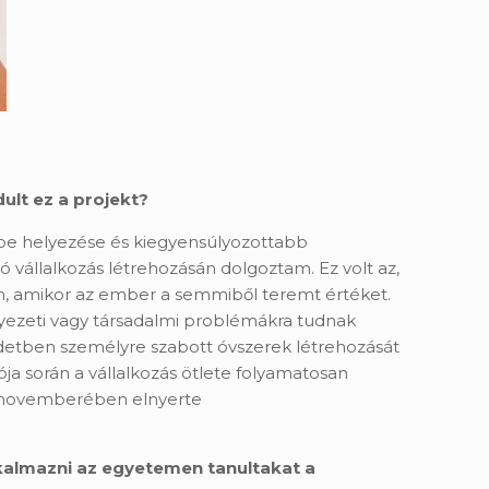
ult ez a projekt?
érbe helyezése és kiegyensúlyozottabb
állalkozás létrehozásán dolgoztam. Ez volt az,
n, amikor az ember a semmiből teremt értéket.
nyezeti vagy társadalmi problémákra tudnak
zdetben személyre szabott óvszerek létrehozását
ója során a vállalkozás ötlete folyamatosan
20. novemberében elnyerte
kalmazni az egyetemen tanultakat a