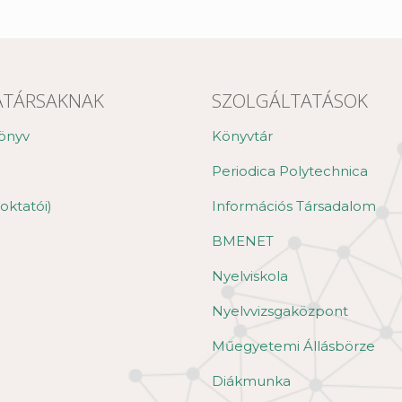
TÁRSAKNAK
SZOLGÁLTATÁSOK
önyv
Könyvtár
Periodica Polytechnica
oktatói)
Információs Társadalom
BMENET
Nyelviskola
Nyelvvizsgaközpont
Műegyetemi Állásbörze
Diákmunka