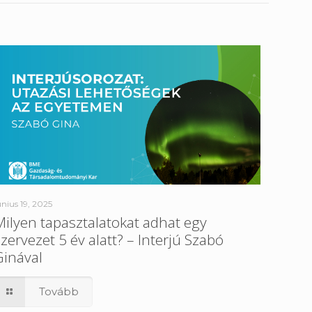
únius 19, 2025
Milyen tapasztalatokat adhat egy
szervezet 5 év alatt? – Interjú Szabó
Ginával
Tovább