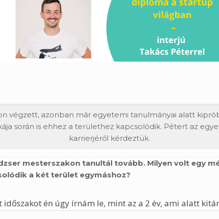
 végzett, azonban már egyetemi tanulmányai alatt kipróbá
ája során is ehhez a területhez kapcsolódik. Pétert az egy
karrierjéről kérdeztük.
ser mesterszakon tanultál tovább. Milyen volt egy mé
olódik a két terület egymáshoz?
dőszakot én úgy írnám le, mint az a 2 év, ami alatt kitáru