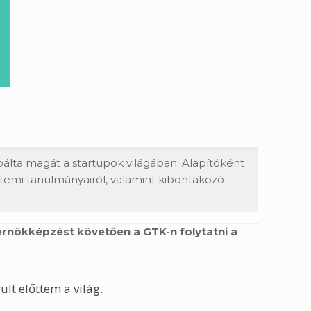
lta magát a startupok világában. Alapítóként
etemi tanulmányairól, valamint kibontakozó
rnökképzést követően a GTK-n folytatni a
lt előttem a világ.