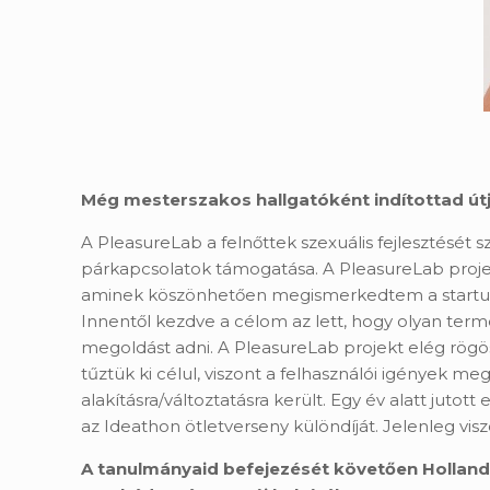
Még mesterszakos hallgatóként indítottad útjá
A PleasureLab a felnőttek szexuális fejlesztését
párkapcsolatok támogatása. A PleasureLab proje
aminek köszönhetően megismerkedtem a startup ö
Innentől kezdve a célom az lett, hogy olyan ter
megoldást adni. A PleasureLab projekt elég rögö
tűztük ki célul, viszont a felhasználói igények me
alakításra/változtatásra került. Egy év alatt jut
az Ideathon ötletverseny különdíját. Jelenleg vi
A tanulmányaid befejezését követően Holland