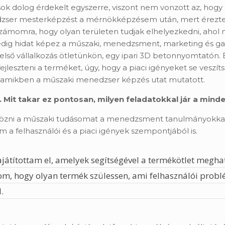
sok dolog érdekelt egyszerre, viszont nem vonzott az, ho
edzser mesterképzést a mérnökképzésem után, mert érezte
zámomra, hogy olyan területen tudjak elhelyezkedni, ahol
dig hidat képez a műszaki, menedzsment, marketing és gaz
lső vállalkozás ötletünkön, egy ipari 3D betonnyomtatón. E
jleszteni a terméket, úgy, hogy a piaci igényeket se veszít
ól, amikben a műszaki menedzser képzés utat mutatott.
Mit takar ez pontosan, milyen feladatokkal jár a mi
ötvözni a műszaki tudásomat a menedzsment tanulmányokk
 a felhasználói és a piaci igények szempontjából is.
átítottam el, amelyek segítségével a termékötlet meghat
dom, hogy olyan termék szülessen, ami felhasználói prob
.