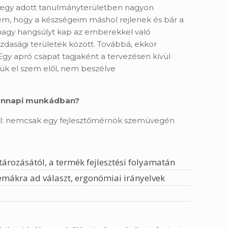
gy egy adott tanulmányterületben nagyon
m, hogy a készségeim máshol rejlenek és bár a
 nagy hangsúlyt kap az emberekkel való
dasági területek között. Továbbá, ekkor
gy apró csapat tagjaként a tervezésen kívül
sük el szem elől, nem beszélve
ndennapi munkádban?
al: nemcsak egy fejlesztőmérnök szemüvegén
ározásától, a termék fejlesztési folyamatán
lémákra ad választ, ergonómiai irányelvek