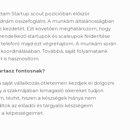
oztam Startup scout pozícióban először
tudnám összefoglalni. A munkám általánosságban
veszi kezdetét. Ezt követően meghatározom, hogy
 rendelkező startupok és scaleupok felderítése
n, telefon) majd ezt végrehajtom. A munkám során
oordinálásában. Továbbá, saját folyamataink
t is hasznosítom.
artasz fontosnak
?
 saját vállalkozás ötleteimen kezdjek el dolgozni.
y a szakmájában kimagasló sikereket tudjon
m, tévhit, hiszen a készségek hiánya nem
dítok az előadói és tárgyalói készségeim
ni a képességeimet.