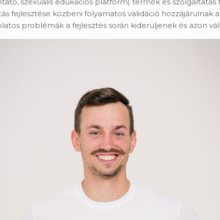
tató, szexuális edukációs platform) termék és szolgáltatás 
tás fejlesztése közbeni folyamatos validáció hozzájárulnak 
latos problémák a fejlesztés során kiderüljenek és azon vá