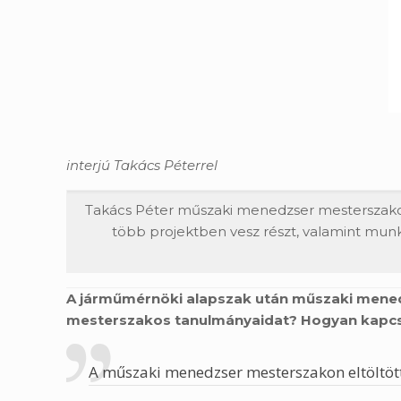
interjú Takács Péterrel
Takács Péter műszaki menedzser mesterszakon
több projektben vesz részt, valamint munk
A járműmérnöki alapszak után műszaki menedz
mesterszakos tanulmányaidat? Hogyan kapcs
A műszaki menedzser mesterszakon eltöltött i