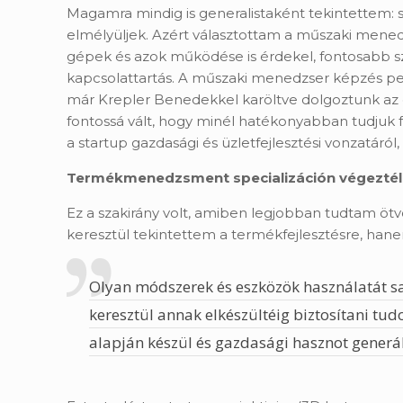
Magamra mindig is generalistaként tekintettem: 
elmélyüljek. Azért választottam a műszaki men
gépek és azok működése is érdekel, fontosabb s
kapcsolattartás. A műszaki menedzser képzés pe
már Krepler Benedekkel karöltve dolgoztunk az e
fontossá vált, hogy minél hatékonyabban tudjuk fe
a startup gazdasági és üzletfejlesztési vonzatár
Termékmenedzsment specializáción végeztél. 
Ez a szakirány volt, amiben legjobban tudtam 
keresztül tekintettem a termékfejlesztésre, hanem
Olyan módszerek és eszközök használatát saj
keresztül annak elkészültéig biztosítani tu
alapján készül és gazdasági hasznot generál