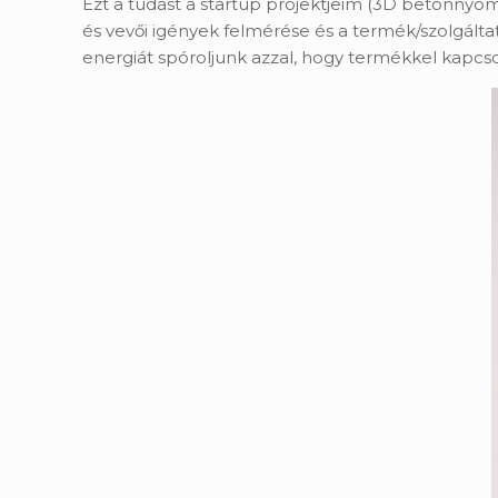
Ezt a tudást a startup projektjeim (3D betonnyom
és vevői igények felmérése és a termék/szolgálta
energiát spóroljunk azzal, hogy termékkel kapcso