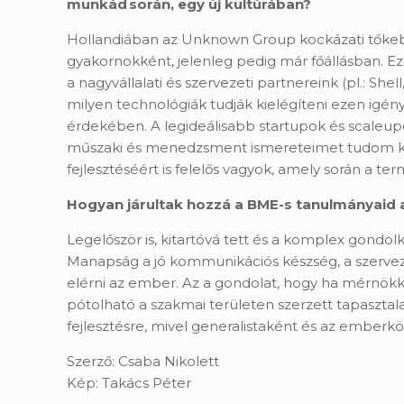
munkád során, egy új kultúrában?
Hollandiában az Unknown Group kockázati tőkebefe
gyakornokként, jelenleg pedig már főállásban. 
a nagyvállalati és szervezeti partnereink (pl.: S
milyen technológiák tudják kielégíteni ezen igén
érdekében. A legideálisabb startupok és scaleup
műszaki és menedzsment ismereteimet tudom kama
fejlesztéséért is felelős vagyok, amely során a
Hogyan járultak hozzá a BME-s tanulmányaid a
Legelőször is, kitartóvá tett és a komplex gondolk
Manapság a jó kommunikációs készség, a szervez
elérni az ember. Az a gondolat, hogy ha mérnökké
pótolható a szakmai területen szerzett tapasztala
fejlesztésre, mivel generalistaként és az embe
Szerző: Csaba Nikolett
Kép: Takács Péter