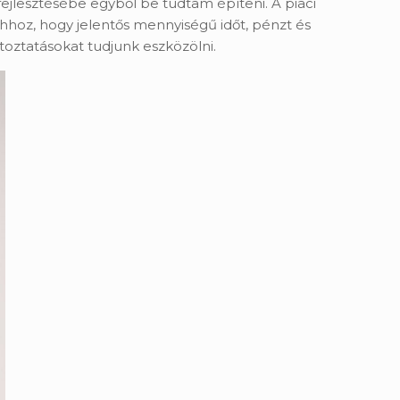
fejlesztésébe egyből be tudtam építeni. A piaci
ahhoz, hogy jelentős mennyiségű időt, pénzt és
ltoztatásokat tudjunk eszközölni.