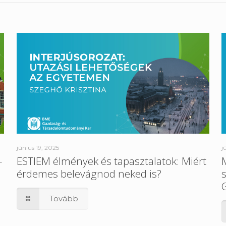
június 19, 2025
j
–
ESTIEM élmények és tapasztalatok: Miért
érdemes belevágnod neked is?
Tovább