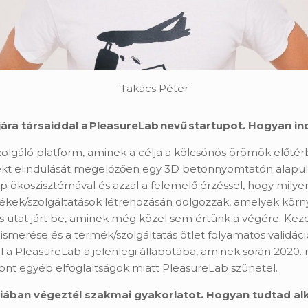
Takács Péter
ra társaiddal a PleasureLab nevű startupot. Hogyan ind
 szolgáló platform, aminek a célja a kölcsönös örömök előt
kt elindulását megelőzően egy 3D betonnyomtatón alapuló v
koszisztémával és azzal a felemelő érzéssel, hogy milye
mékek/szolgáltatások létrehozásán dolgozzak, amelyek kör
s utat járt be, aminek még közel sem értünk a végére. Ke
gismerése és a termék/szolgáltatás ötlet folyamatos validáci
ott el a PleasureLab a jelenlegi állapotába, aminek során 20
szont egyéb elfoglaltságok miatt PleasureLab szünetel.
iában végeztél szakmai gyakorlatot. Hogyan tudtad al