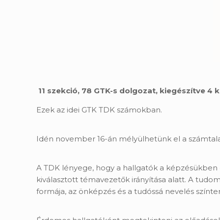
11 szekció, 78 GTK-s dolgozat, kiegészítve 4 
Ezek az idei GTK TDK számokban.
Idén november 16-án mélyülhetünk el a számta
A TDK lényege, hogy a hallgatók a képzésükben
kiválasztott témavezetők irányítása alatt. A tu
formája, az önképzés és a tudóssá nevelés színter