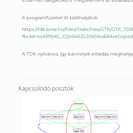
Érdemes hallgatóként megtekinteni az előadásokat
A programfüzetet itt találhatjátok:
https://tdk.bme.hu/Files/StaticFiles/GTK/GTK
fbclid=IwAR1bKC_CQn5k5ZcJ0kDku6RAreGnjx
A TDK nyilvános, így bármelyik előadás meghallg
Kapcsolódó posztok