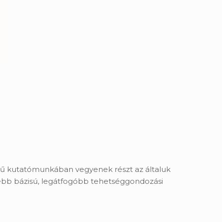
ű kutatómunkában vegyenek részt az általuk
sebb bázisú, legátfogóbb tehetséggondozási