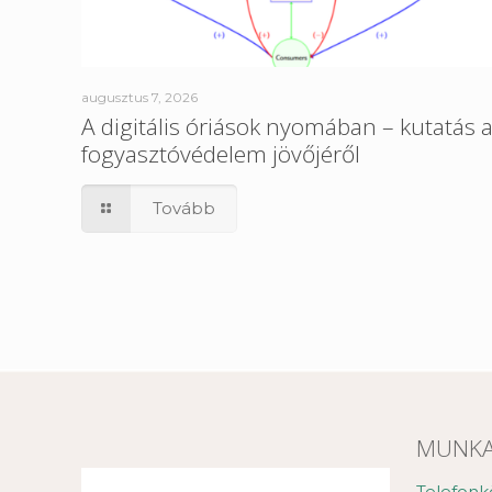
augusztus 7, 2026
A digitális óriások nyomában – kutatás 
fogyasztóvédelem jövőjéről
Tovább
MUNKA
Telefonk