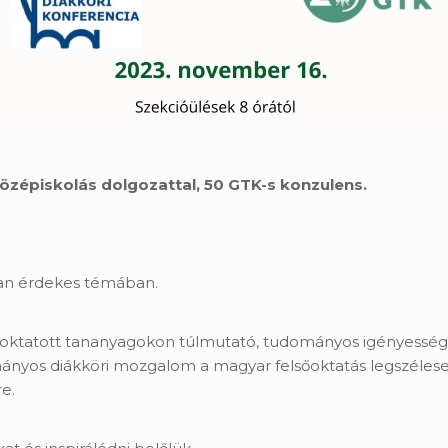
középiskolás dolgozattal, 50 GTK-s konzulens.
lan érdekes témában.
 oktatott tananyagokon túlmutató, tudományos igényesség
dományos diákköri mozgalom a magyar felsőoktatás legszéle
e.