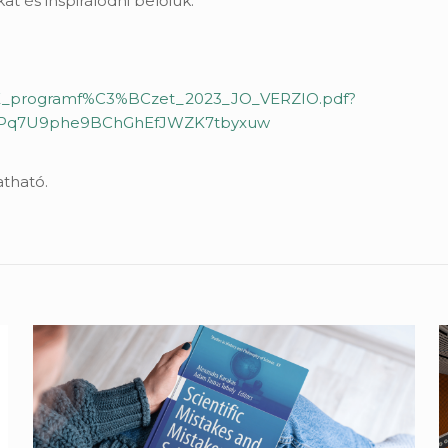
 és inspirálódni belőlük.
_TDK_programf%C3%BCzet_2023_JO_VERZIO.pdf?
zzPq7U9phe9BChGhEfJWZK7tbyxuw
atható.