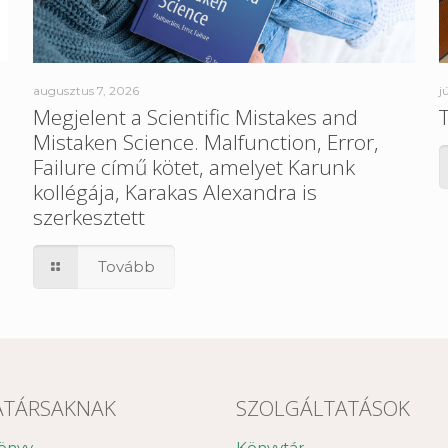
augusztus 7, 2026
j
a
Megjelent a Scientific Mistakes and
Mistaken Science. Malfunction, Error,
Failure című kötet, amelyet Karunk
kollégája, Karakas Alexandra is
szerkesztett
Tovább
TÁRSAKNAK
SZOLGÁLTATÁSOK
önyv
Könyvtár