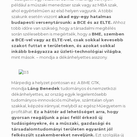
például a műszaki menedzser szak vagy az MBA szak,
ahol egyértelműen az első helyen vagyunk. A többi
szakunk esetén viszont
akad egy-egy hatalmas
budapesti versenytársunk: a BCE és az ELTE.
Ahhoz
több időre van szükség, hogy a társadalmi megítélés
során szélesebben is megértsék, hogy a
BME, szemben
a BCE-vel vagy az ELTE-vel, csak sokkal kevesebb
szakot futtat e területeken
, és azokat sokkal
inkább beágyazza az üzleti-technológiai világba
,
mint mások. – mondja a dékánhelyettes asszony.
Márpedig a helyzet pontosan ez. A BME GTK,
mondja
Láng Benedek
tudományos és nemzetközi
dékánhelyettes, az ország egyik legjelentősebb
tudományos-innnovációs műhelye, számtalan olyan
szakkal, képzési iránnyal, melyből az egész Műegyetem is
profitálhat.
Ez a háttér ad lehetőséget arra, hogy
gyorsan reagáljunk a piac felől érkező új
tudásigényekre, és a műszaki, gazdasági és
társadalomtudományi területen egyaránt jól
felkészült szakembereket neveljünk.
Ezt szolgálja új