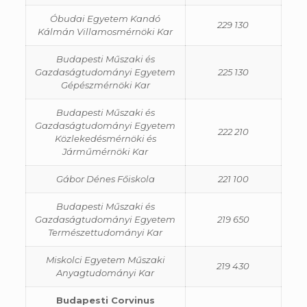
Óbudai Egyetem Kandó
229 130
Kálmán Villamosmérnöki Kar
Budapesti Műszaki és
Gazdaságtudományi Egyetem
225 130
Gépészmérnöki Kar
Budapesti Műszaki és
Gazdaságtudományi Egyetem
222 210
Közlekedésmérnöki és
Járműmérnöki Kar
Gábor Dénes Főiskola
221 100
Budapesti Műszaki és
Gazdaságtudományi Egyetem
219 650
Természettudományi Kar
Miskolci Egyetem Műszaki
219 430
Anyagtudományi Kar
Budapesti Corvinus