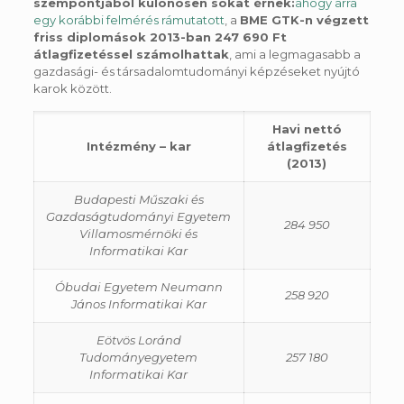
szempontjából különösen sokat érnek:
ahogy arra
egy korábbi felmérés rámutatott
, a
BME GTK-n végzett
friss diplomások 2013-ban 247 690 Ft
átlagfizetéssel számolhattak
, ami a legmagasabb a
gazdasági- és társadalomtudományi képzéseket nyújtó
karok között.
Havi nettó
Intézmény – kar
átlagfizetés
(2013)
Budapesti Műszaki és
Gazdaságtudományi Egyetem
284 950
Villamosmérnöki és
Informatikai Kar
Óbudai Egyetem Neumann
258 920
János Informatikai Kar
Eötvös Loránd
Tudományegyetem
257 180
Informatikai Kar