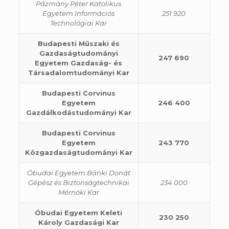
Pázmány Péter Katolikus
Egyetem Információs
251 920
Technológiai Kar
Budapesti Műszaki és
Gazdaságtudományi
247 690
Egyetem Gazdaság- és
Társadalomtudományi Kar
Budapesti Corvinus
Egyetem
246 400
Gazdálkodástudományi Kar
Budapesti Corvinus
Egyetem
243 770
Közgazdaságtudományi Kar
Óbudai Egyetem Bánki Donát
Gépész és Biztonságtechnikai
234 000
Mérnöki Kar
Óbudai Egyetem Keleti
230 250
Károly Gazdasági Kar