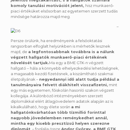
komoly
tanulási motivációt jelent,
hisz munkaerő-
piaci értéküket elsősorban az egyetemen szerzett tudás
minősége határozza majd meg.
–
Persze örülünk, ha eredményeink a felsőoktatási
rangsorban elfoglalt helyünkben is mérhetők lesznek
majd, de
a legfontosabbnak továbbra is a nálunk
végzett hallgatók munkaerő-piaci értékének
növelését tartjuk.
Ma egy a BME GTK-n végzett
hallgató – hála a könnyebb elhelyezkedési lehetőségnek,
a magasabb kezdő fizetésnek, a kiszámítható szakmai
életpályának –
negyedannyi idő alatt tudja például a
tanulmányaira felvett diákhitelt visszafizetni,
mint
egy más egyetemen, főiskolán hasonló szakon végzett
kollegája. A különböző intézményekben szerzett
diplomákkal elért átlagjövedelem adatok alapján az is
kikalkulálható, hogy élete során
a mi
hallgatónk
várhatóan több tízmillió forinttal
nagyobb jövedelemben reménykedhet annál,
mintha egy kisebb presztízsű helyen szerezne
diplomát
. – foglalja össze
Andor Györg
y, a BME GTK