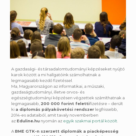
A gazdasági- és társadalomtudományi képzéseket nyújtó
karok között a mi hallgatóink számolhatnak a
legmagasabb kezdő fizetéssel.
Ma, Magyarországon az informatikai, a műszaki,
gazdaságtudományi, illetve orvos- és
egészségtudományi képzésen végzettek számíthatnak a
legmagasabb,
200 000 forint feletti
fizetésre – derült
ki
a diplomás pályakövetési rendszer
legfrissebb,
2014-es adataiból, amit tavaly novemberben
az
Eduline.hu
nyomán az
egyik szakmai portál közölt
.
A
BME GTK-n szerzett diplomák a piacképesség