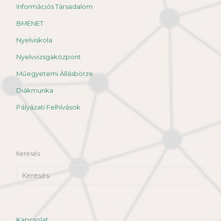
Információs Társadalom
BMENET
Nyelviskola
Nyelvvizsgaközpont
Műegyetemi Állásbörze
Diákmunka
Pályázati Felhívások
Keresés
Kapcsolat