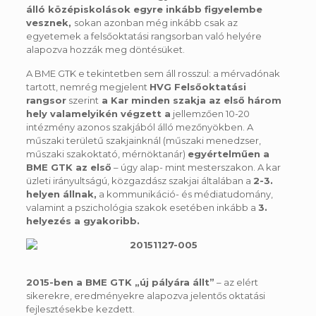
álló középiskolások egyre inkább figyelembe
vesznek,
sokan azonban még inkább csak az
egyetemek a felsőoktatási rangsorban való helyére
alapozva hozzák meg döntésüket.
A BME GTK e tekintetben sem áll rosszul: a mérvadónak
tartott, nemrég megjelent
HVG Felsőoktatási
rangsor
szerint
a Kar minden szakja az első három
hely valamelyikén végzett a
jellemzően 10-20
intézmény azonos szakjából álló mezőnyökben. A
műszaki területű szakjainknál (műszaki menedzser,
műszaki szakoktató, mérnöktanár)
egyértelműen a
BME GTK az első
– úgy alap- mint mesterszakon. A kar
üzleti irányultságú, közgazdász szakjai általában a
2-3.
helyen állnak,
a kommunikáció- és médiatudomány,
valamint a pszichológia szakok esetében inkább a
3.
helyezés a gyakoribb.
2015-ben a BME GTK „új pályára állt”
– az elért
sikerekre, eredményekre alapozva jelentős oktatási
fejlesztésekbe kezdett.