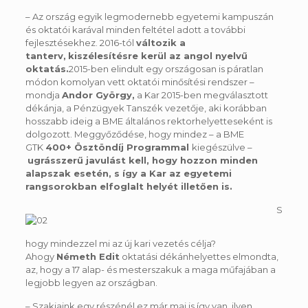
– Az ország egyik legmodernebb egyetemi kampuszán
és oktatói karával minden feltétel adott a további
fejlesztésekhez. 2016-tól
változik
a
tanterv,
kiszélesítésre kerül az angol nyelvű
oktatás.
2015-ben elindult egy országosan is páratlan
módon komolyan vett oktatói minősítési rendszer –
mondja
Andor György,
a Kar 2015-ben megválasztott
dékánja, a Pénzügyek Tanszék vezetője, aki korábban
hosszabb ideig a BME általános rektorhelyetteseként is
dolgozott. Meggyőződése, hogy mindez – a BME
GTK
400+ Ösztöndíj Programmal
kiegészülve –
ugrásszerű javulást kell, hogy hozzon minden
alapszak esetén
, s így a Kar az egyetemi
rangsorokban elfoglalt helyét illetően is.
S
hogy mindezzel mi az új kari vezetés célja?
Ahogy
Németh Edit
oktatási dékánhelyettes elmondta,
az, hogy a 17 alap- és mesterszakuk a maga műfajában a
legjobb legyen az országban.
– Szakjaink egy részénél ez már mai is így van, ilyen