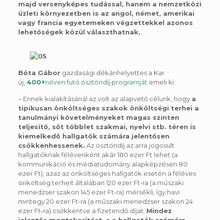
majd versenyképes tudással, hanem a nemzetközi
üzleti környezetben is az angol, német, amerikai
vagy francia egyetemeken végzettekkel azonos
lehetőségek közül választhatnak
.
Bóta Gábor
gazdasági dékánhelyettes a Kar
új,
400+
néven futó ösztöndíj programját
emeli ki.
– Ennek kialakításánál az volt az alapvető célunk, hogy
a
tipikusan önköltséges szakok önköltségi terhei a
tanulmányi követelményeket magas szinten
teljesítő, sőt többlet szakmai, nyelvi stb. téren is
kiemelkedő hallgatók számára jelentősen
csökkenhessenek
.
Az ösztöndíj az arra jogosult
hallgatóknak félévenként akár 180 ezer Ft lehet (a
kommunikáció és médiatudomány alapképzésen 80
ezer Ft), azaz az önköltséges hallgatók esetén a féléves
önköltség terheit általában 120 ezer Ft-ra (a műszaki
menedzser szakon 145 ezer Ft-ra) mérsékli, így havi
mintegy 20 ezer Ft-ra (a műszaki menedzser szakon 24
ezer Ft-ra) csökkentve a fizetendő díjat.
Mindez
jelentős megtakarítást, s a hallgatók számára