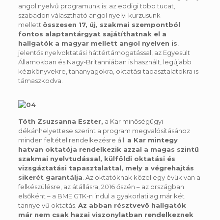
angol nyelvű programunk is: az eddigi több tucat,
szabadon választható angol nyelvi kurzusunk
mellett
összesen 17, új, szakmai szempontból
fontos alaptantárgyat sajátíthatnak el a
hallgatók a magyar mellett angol nyelven is
,
jelentős nyelvoktatási háttértámogatással, az Egyesült
Államokban és Nagy-Britanniában is használt, legújabb
kézikönyvekre, tananyagokra, oktatási tapasztalatokra is
támaszkodva.
Tóth Zsuzsanna Eszter,
a Kar minőségügyi
dékánhelyettese szerint a program megvalósításához
minden feltétel rendelkezésre áll:
a Kar mintegy
hatvan oktatója rendelkezik azzal a magas szintű
szakmai nyelvtudással, külföldi oktatási és
vizsgáztatási tapasztalattal, mely a végrehajtás
sikerét garantálja
. Az oktatóknak közel egy évük van a
felkészülésre, az átállásra, 2016 őszén – az országban
elsőként – a BME GTK-n indul a gyakorlatilag már két
tannyelvű oktatás.
Az abban résztvevő hallgatók
már nem csak hazai viszonylatban rendelkeznek