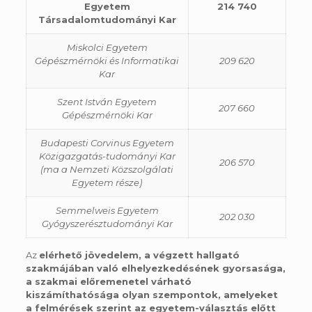
Egyetem
214 740
Társadalomtudományi Kar
Miskolci Egyetem
Gépészmérnöki és Informatikai
209 620
Kar
Szent István Egyetem
207 660
Gépészmérnöki Kar
Budapesti Corvinus Egyetem
Közigazgatás-tudományi Kar
206 570
(ma a Nemzeti Közszolgálati
Egyetem része)
Semmelweis Egyetem
202 030
Gyógyszerésztudományi Kar
Az
elérhető jövedelem, a végzett hallgató
szakmájában való elhelyezkedésének gyorsasága,
a szakmai előremenetel várható
kiszámíthatósága olyan szempontok, amelyeket
a felmérések szerint az egyetem-választás előtt