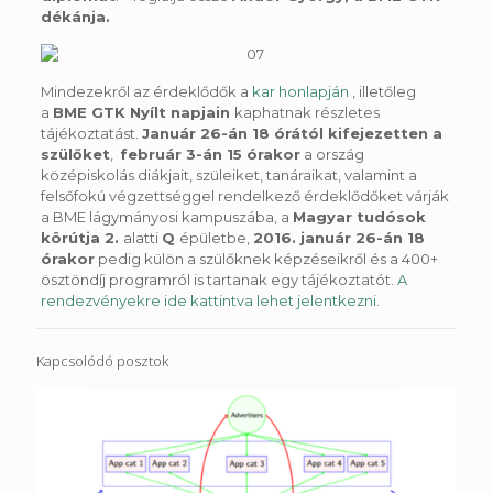
dékánja
.
Mindezekről az érdeklődők a
kar honlapján
, illetőleg
a
BME GTK Nyílt napjain
kaphatnak részletes
tájékoztatást.
Január 26-án 18 órától kifejezetten a
szülőket
,
február 3-án 15 órakor
a ország
középiskolás diákjait, szüleiket, tanáraikat, valamint a
felsőfokú végzettséggel rendelkező érdeklődőket várják
a BME lágymányosi kampuszába, a
Magyar tudósok
kör
ú
tja 2.
alatti
Q
épületbe,
2016. január 26-án 18
órakor
pedig külön a szülőknek képzéseikről és a 400+
ösztöndíj programról is tartanak egy tájékoztatót.
A
rendezvényekre ide kattintva lehet jelentkezni.
Kapcsolódó posztok