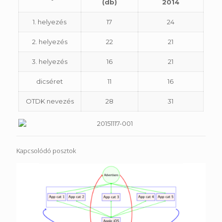
(db)
2014
1. helyezés
17
24
2. helyezés
22
21
3. helyezés
16
21
dicséret
11
16
OTDK nevezés
28
31
Kapcsolódó posztok