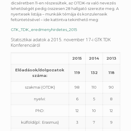
dicséretben 11-en részesültek, az OTDK-ra való nevezés
lehetőségét pedig összesen 28 hallgató szerezte meg. A
nyertesek listája – munkáik témája és konzulenseik
feltüntetésével – ide kattintva tekinthető meg:
GTK_TDK_eredmenyhirdetes_2015
Statisztikai adatok a 2015. november 17-i GTK TDK
Konferenciáról
2015
2014
2013
Előadások/dolgozatok
119
132
118
száma:
szakmai (OTDK)
98
110
90
nyelvi:
6
5
8
PhD:
12
10
12
külföldi(pl.: Erasmus)
3
7
9