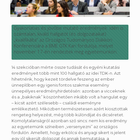
Gyakorlatias és jövőbe mutató eredmények: idén is
számtalan, kiváló hallgatót (és dolgozataikat)
„kvalifikálta” az Országos Tudományos Diákköri
Konferenciára a BME GTK Kari fordulója, melyet
november 17-én rendeztek meg egyetemünkön.
14 szekcióban mérte össze tudását és egyéni kutatási
eredményeit több mint 100 hallgató az idei TDK-n. Azt
hihetnénk, hogy kezeit tördelve feszeng az ember
ünneplőben egy igenis fontos szakmai esemény
ünnepélyes eredményhirdetésén: azonban a vicceknek
és a „bakiknak” köszönhetően inkább volt a hangulat egy
– kicsit azért szélesebb – családi eseményre
emlékeztető. Miközben természetesen azért kiosztottak
rengeteg helyezést, még több különdíjat és dicséretet.
Komolytalanságról azonban szó sincs: nem kis eredmény
az egyetemünk színeiben „versenyezni” az országos
fordulón. Amellett, hogy erkölcsi és anyagi sikert is jelent
egy jól sikerült dolgozat és annak bemutatása, a