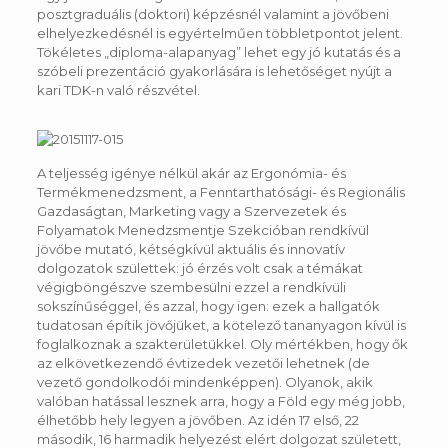
posztgraduális (doktori) képzésnél valamint a jövőbeni
elhelyezkedésnél is egyértelműen többletpontot jelent.
Tökéletes „diploma-alapanyag” lehet egy jó kutatás és a
szóbeli prezentáció gyakorlására is lehetőséget nyújt a
kari TDK-n való részvétel.
A teljesség igénye nélkül akár az Ergonómia- és
Termékmenedzsment, a Fenntarthatósági- és Regionális
Gazdaságtan, Marketing vagy a Szervezetek és
Folyamatok Menedzsmentje Szekcióban rendkívül
jövőbe mutató, kétségkívül aktuális és innovatív
dolgozatok születtek: jó érzés volt csak a témákat
végigböngészve szembesülni ezzel a rendkívüli
sokszínűséggel, és azzal, hogy igen: ezek a hallgatók
tudatosan építik jövőjüket, a kötelező tananyagon kívül is
foglalkoznak a szakterületükkel. Oly mértékben, hogy ők
az elkövetkezendő évtizedek vezetői lehetnek (de
vezető gondolkodói mindenképpen). Olyanok, akik
valóban hatással lesznek arra, hogy a Föld egy még jobb,
élhetőbb hely legyen a jövőben. Az idén 17 első, 22
második, 16 harmadik helyezést elért dolgozat született,