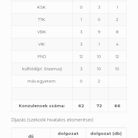
KSK:
0
3
1
TTK:
1
0
2
VBK:
3
9
8
VIK:
3
1
4
PhD
12
10
12
külföldi(pl.: Erasmus)
3
10
10
más egyetem:
0
2
Konzulensek száma:
62
72
66
Díjazás (szekciók hivatalos elismerései):
dolgozat
dolgozat (db)
díj