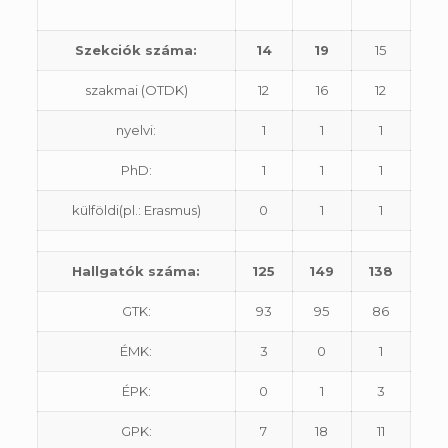
Szekciók száma:
14
19
15
szakmai (OTDK)
12
16
12
nyelvi:
1
1
1
PhD:
1
1
1
külföldi(pl.: Erasmus)
0
1
1
Hallgatók száma:
125
149
138
GTK:
93
95
86
ÉMK:
3
0
1
ÉPK:
0
1
3
GPK:
7
18
11