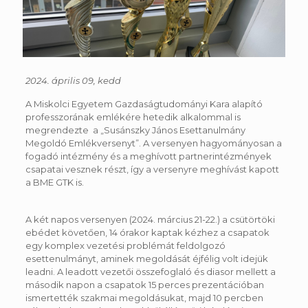
2024. április 09, kedd
A Miskolci Egyetem Gazdaságtudományi Kara alapító
professzorának emlékére hetedik alkalommal is
megrendezte a „Susánszky János Esettanulmány
Megoldó Emlékversenyt”. A versenyen hagyományosan a
fogadó intézmény és a meghívott partnerintézmények
csapatai vesznek részt, így a versenyre meghívást kapott
a BME GTK is.
A két napos versenyen (2024. március 21-22.) a csütörtöki
ebédet követően, 14 órakor kaptak kézhez a csapatok
egy komplex vezetési problémát feldolgozó
esettenulmányt, aminek megoldását éjfélig volt idejük
leadni. A leadott vezetői összefoglaló és diasor mellett a
második napon a csapatok 15 perces prezentációban
ismertették szakmai megoldásukat, majd 10 percben