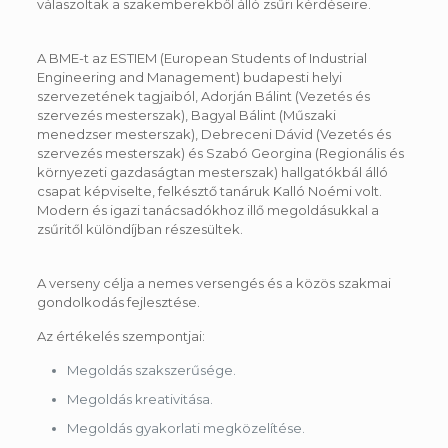
válaszoltak a szakemberekből álló zsűri kérdéseire.
A BME-t az ESTIEM (European Students of Industrial
Engineering and Management) budapesti helyi
szervezetének tagjaiból, Adorján Bálint (Vezetés és
szervezés mesterszak), Bagyal Bálint (Műszaki
menedzser mesterszak), Debreceni Dávid (Vezetés és
szervezés mesterszak) és Szabó Georgina (Regionális és
környezeti gazdaságtan mesterszak) hallgatókbál álló
csapat képviselte, felkésztő tanáruk Kalló Noémi volt.
Modern és igazi tanácsadókhoz illő megoldásukkal a
zsűritől különdíjban részesültek.
A verseny célja a nemes versengés és a közös szakmai
gondolkodás fejlesztése.
Az értékelés szempontjai:
Megoldás szakszerűsége.
Megoldás kreativitása.
Megoldás gyakorlati megközelítése.