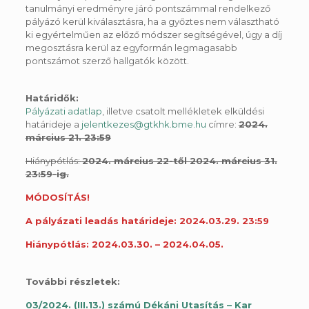
tanulmányi eredményre járó pontszámmal rendelkező
pályázó kerül kiválasztásra, ha a győztes nem választható
ki egyértelműen az előző módszer segítségével, úgy a díj
megosztásra kerül az egyformán legmagasabb
pontszámot szerző hallgatók között.
Határidők:
Pályázati adatlap
, illetve csatolt mellékletek elküldési
határideje a
jelentkezes@gtkhk.bme.hu
címre:
2024.
március 21. 23:59
Hiánypótlás:
2024. március 22-től 2024. március 31.
23:59-ig.
MÓDOSÍTÁS!
A pályázati leadás határideje: 2024.03.29. 23:59
Hiánypótlás: 2024.03.30. – 2024.04.05.
További részletek:
03/2024. (III.13.) számú Dékáni Utasítás – Kar