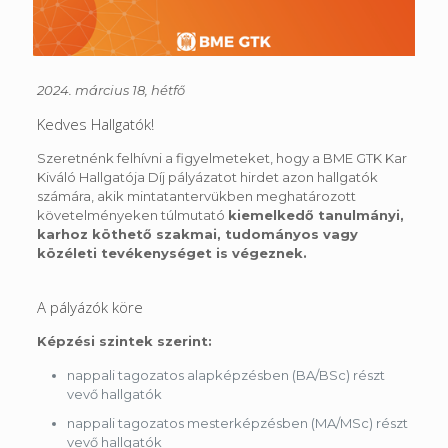
2024. március 18, hétfő
Kedves Hallgatók!
Szeretnénk felhívni a figyelmeteket, hogy a BME GTK Kar
Kiváló Hallgatója Díj pályázatot hirdet azon hallgatók
számára, akik mintatantervükben meghatározott
követelményeken túlmutató
kiemelkedő tanulmányi,
karhoz köthető szakmai, tudományos vagy
közéleti tevékenységet is végeznek.
A pályázók köre
Képzési szintek szerint:
nappali tagozatos alapképzésben (BA/BSc) részt
vevő hallgatók
nappali tagozatos mesterképzésben (MA/MSc) részt
vevő hallgatók