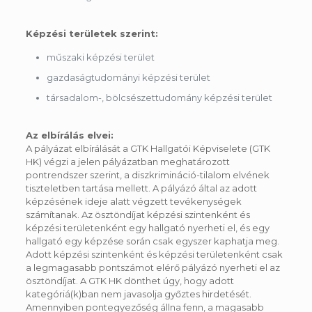
Képzési területek szerint:
műszaki képzési terület
gazdaságtudományi képzési terület
társadalom-, bölcsészettudomány képzési terület
Az elbírálás elvei:
A pályázat elbírálását a GTK Hallgatói Képviselete (GTK
HK) végzi a jelen pályázatban meghatározott
pontrendszer szerint, a diszkrimináció-tilalom elvének
tiszteletben tartása mellett. A pályázó által az adott
képzésének ideje alatt végzett tevékenységek
számítanak. Az ösztöndíjat képzési szintenként és
képzési területenként egy hallgató nyerheti el, és egy
hallgató egy képzése során csak egyszer kaphatja meg.
Adott képzési szintenként és képzési területenként csak
a legmagasabb pontszámot elérő pályázó nyerheti el az
ösztöndíjat. A GTK HK dönthet úgy, hogy adott
kategóriá(k)ban nem javasolja győztes hirdetését.
Amennyiben pontegyezőség állna fenn, a magasabb