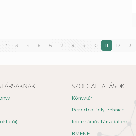
2
3
4
5
6
7
8
9
10
11
12
13
TÁRSAKNAK
SZOLGÁLTATÁSOK
önyv
Könyvtár
Periodica Polytechnica
oktatói)
Információs Társadalom
BMENET