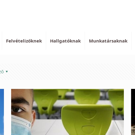
Felvételizőknek
Hallgatóknak
Munkatársaknak
ző