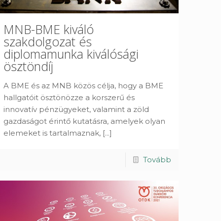
MNB-BME kiváló
szakdolgozat és
diplomamunka kiválósági
ösztöndíj
A BME és az MNB közös célja, hogy a BME
hallgatóit ösztönözze a korszerű és
innovatív pénzügyeket, valamint a zöld
gazdaságot érintő kutatásra, amelyek olyan
elemeket is tartalmaznak,
[...]
Tovább