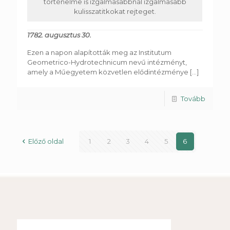
történelme is izgalmasabbnál izgalmasabb
kulisszatitkokat rejteget.
1782. augusztus 30.
Ezen a napon alapították meg az Institutum
Geometrico-Hydrotechnicum nevű intézményt,
amely a Műegyetem közvetlen elődintézménye
[...]
Tovább
Előző oldal
1
2
3
4
5
6