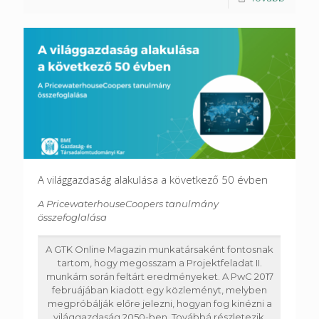
A világgazdaság alakulása a következő 50 évben
A PricewaterhouseCoopers tanulmány
összefoglalása
A GTK Online Magazin munkatársaként fontosnak
tartom, hogy megosszam a Projektfeladat II.
munkám során feltárt eredményeket. A PwC 2017
februájában kiadott egy közleményt, melyben
megpróbálják előre jelezni, hogyan fog kinézni a
világgazdaság 2050-ben. Továbbá részletezik,