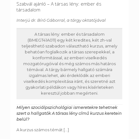
Szabvál ajánló – A társas lény: ember és
társadalom
Interjú dr. Bíró Gáborral, a tárgy oktatójával
A társas lény: ember és társadalom
(BMEGT41A011) egy két kredites, két zh-val
teljesíthető szabadon választható kurzus, amely
behatóan foglalkozik a társas szerepekkel, a
konformitással, az emberi viselkedés
mozgatórugóival és még számos más határos
témával. A tárgy bármely hallgató számára
izgalmas lehet, aki érdeklődik az emberi
viselkedés komplexitása iránt, és szeretné azt
gyakorlati példákon vagy híres kísérleteken
keresztül jobban megérteni.
Milyen szociálpszichológiai ismeretekre tehetnek
szert a hallgatók A társas lény című kurzus keretein
belül?
A kurzus számos témát
[...]