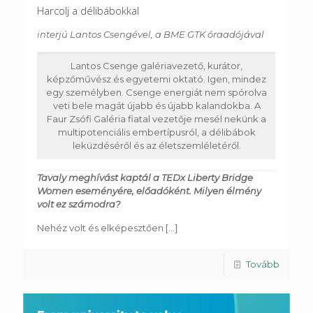
Harcolj a délibábokkal
interjú Lantos Csengével, a BME GTK óraadójával
Lantos Csenge galériavezető, kurátor,
képzőművész és egyetemi oktató. Igen, mindez
egy személyben. Csenge energiát nem spórolva
veti bele magát újabb és újabb kalandokba. A
Faur Zsófi Galéria fiatal vezetője mesél nekünk a
multipotenciális embertípusról, a délibábok
leküzdéséről és az életszemléletéről.
Tavaly meghívást kaptál a TEDx Liberty Bridge
Women eseményére, előadóként. Milyen élmény
volt ez számodra?
Nehéz volt és elképesztően
[...]
Tovább