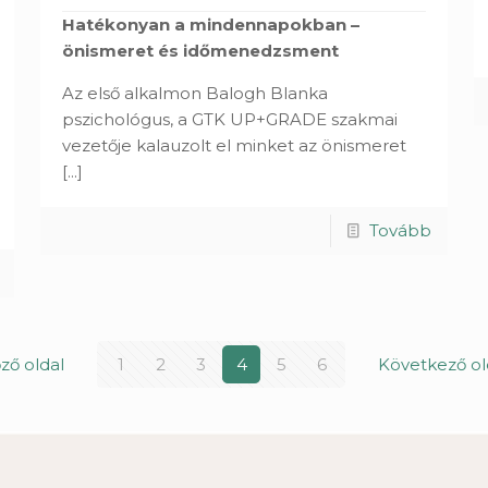
Hatékonyan a mindennapokban –
önismeret és időmenedzsment
Az első alkalmon Balogh Blanka
pszichológus, a GTK UP+GRADE szakmai
vezetője kalauzolt el minket az önismeret
[...]
Tovább
őző oldal
1
2
3
4
5
6
Következő ol