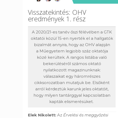
Visszatekintés: OHV
eredmények 1. rész
A 2020/21-es tanév őszi félévében a GTK
oktatói közül 15-en nyerték el a hallgatók
bizalmát annyira, hogy az OHV alapján
a Műegyetem legjobb száz oktatója
közé kerültek. A rangos listába való
bekerüléséről számos oktató
nyilatkozott magazinunknak:
válaszaikat egy háromrészes
cikksorozatban mutatjuk be. Elsőként
arról kérdeztük karunk jeles oktatóit,
hogy milyen tantárggyal kapcsolatban
kapták elismerésüket.
Elek Nikolett:
Az
Érvelési és meggyőzési