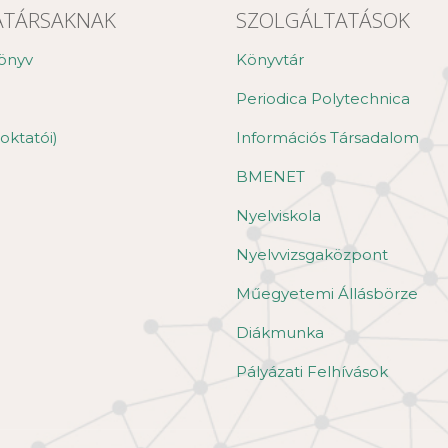
TÁRSAKNAK
SZOLGÁLTATÁSOK
önyv
Könyvtár
Periodica Polytechnica
oktatói)
Információs Társadalom
BMENET
Nyelviskola
Nyelvvizsgaközpont
Műegyetemi Állásbörze
Diákmunka
Pályázati Felhívások