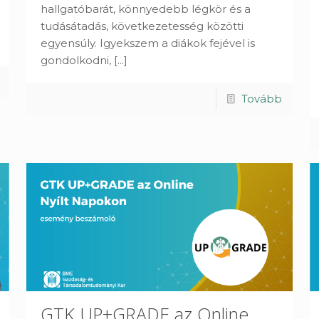
hallgatóbarát, könnyedebb légkör és a
tudásátadás, következetesség közötti
egyensúly. Igyekszem a diákok fejével is
gondolkodni,
[...]
Tovább
GTK UP+GRADE az Online