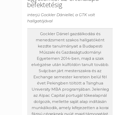
befektetésig
interjú Gockler Dániellel, a GTK volt
hallgatójával
Gockler Dániel gazdálkodási és
menedzsment szakos hallgatóként
kezdte tanulmányait a Budapesti
Műszaki és Gazdaságtudományi
Egyetemen 2014-ben, majd a szak
elvégzése után külföldön tanult tovább.
Svájcban járt mesterszakra és az
Exchange semester keretein belül fél
évet Pekingben töltött a Tsinghua
University MBA programjában. Jelenleg
az Alpac Capital portugál tőkealapnál
dolgozik, mellette saját alap indításán
munkálkodik, amely kifejezetten a korai
fázisú cégeknek nyújt majd támogatást.