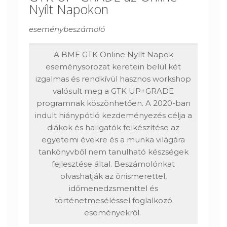
Nyílt Napokon
eseménybeszámoló
A BME GTK Online Nyílt Napok
eseménysorozat keretein belül két
izgalmas és rendkívül hasznos workshop
valósult meg a GTK UP+GRADE
programnak köszönhetően. A 2020-ban
indult hiánypótló kezdeményezés célja a
diákok és hallgatók felkészítése az
egyetemi évekre és a munka világára
tankönyvből nem tanulható készségek
fejlesztése által. Beszámolónkat
olvashatják az önismerettel,
időmenedzsmenttel és
történetmeséléssel foglalkozó
eseményekről.