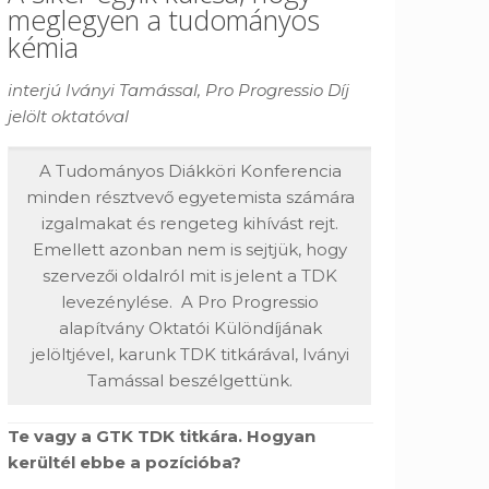
meglegyen a tudományos
kémia
interjú Iványi Tamással, Pro Progressio Díj
jelölt oktatóval
A Tudományos Diákköri Konferencia
minden résztvevő egyetemista számára
izgalmakat és rengeteg kihívást rejt.
Emellett azonban nem is sejtjük, hogy
szervezői oldalról mit is jelent a TDK
levezénylése. A Pro Progressio
alapítvány Oktatói Különdíjának
jelöltjével, karunk TDK titkárával, Iványi
Tamással beszélgettünk.
Te vagy a GTK TDK titkára. Hogyan
kerültél ebbe a pozícióba?