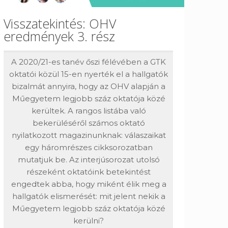
Visszatekintés: OHV
eredmények 3. rész
A 2020/21-es tanév őszi félévében a GTK
oktatói közül 15-en nyerték el a hallgatók
bizalmát annyira, hogy az OHV alapján a
Műegyetem legjobb száz oktatója közé
kerültek. A rangos listába való
bekerüléséről számos oktató
nyilatkozott magazinunknak: válaszaikat
egy háromrészes cikksorozatban
mutatjuk be. Az interjúsorozat utolsó
részeként oktatóink betekintést
engedtek abba, hogy miként élik meg a
hallgatók elismerését: mit jelent nekik a
Műegyetem legjobb száz oktatója közé
kerülni?