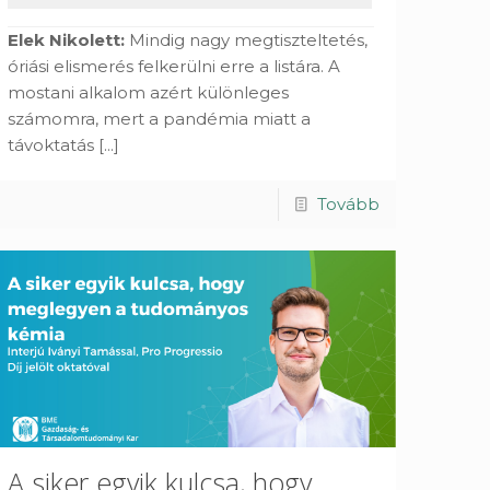
Elek Nikolett:
Mindig nagy megtiszteltetés,
óriási elismerés felkerülni erre a listára. A
mostani alkalom azért különleges
számomra, mert a pandémia miatt a
távoktatás
[...]
Tovább
A siker egyik kulcsa, hogy