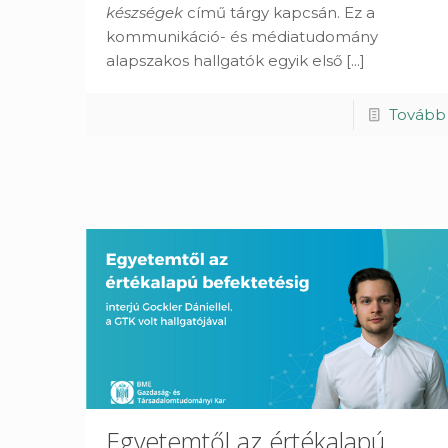
készségek
című tárgy kapcsán. Ez a
kommunikáció- és médiatudomány
alapszakos hallgatók egyik első
[...]
Tovább
Egyetemtől az értékalapú