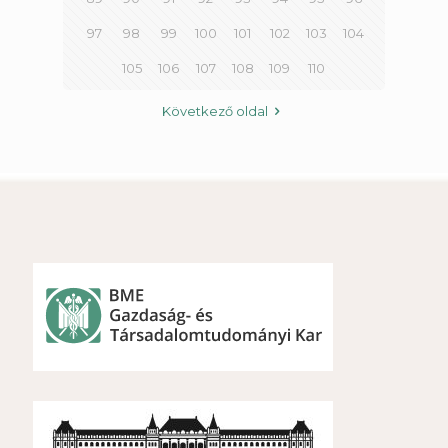
97
98
99
100
101
102
103
104
105
106
107
108
109
110
Következő oldal