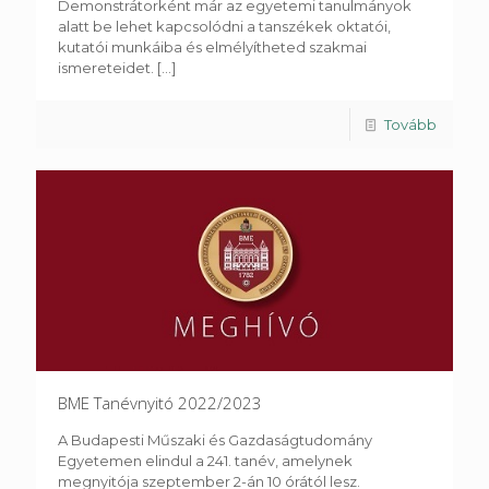
Demonstrátorként már az egyetemi tanulmányok
alatt be lehet kapcsolódni a tanszékek oktatói,
kutatói munkáiba és elmélyítheted szakmai
ismereteidet.
[...]
Tovább
BME Tanévnyitó 2022/2023
A Budapesti Műszaki és Gazdaságtudomány
Egyetemen elindul a 241. tanév, amelynek
megnyitója szeptember 2-án 10 órától lesz.