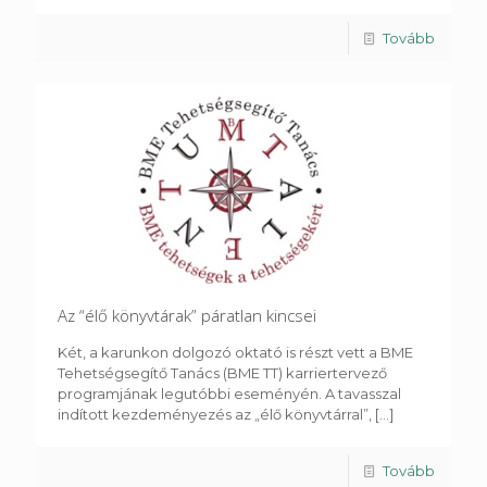
Tovább
Az “élő könyvtárak” páratlan kincsei
Két, a karunkon dolgozó oktató is részt vett a BME
Tehetségsegítő Tanács (BME TT) karriertervező
programjának legutóbbi eseményén. A tavasszal
indított kezdeményezés az „élő könyvtárral”,
[...]
Tovább