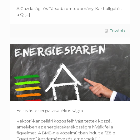
A Gazdaság- és Társadalomtudományi Kar hallgatóit
a Q
[...]
Tovább
Felhívás energiatakarékosságra
Rektori-kancellári közös felhívást tettek közzé,
amelyben az energiatakarékosságra hívják fel a
figyelmet. A BME-n a közelmúltban indult a “Zöld
Egyetem” kezdeményezés, amelynek
[...]