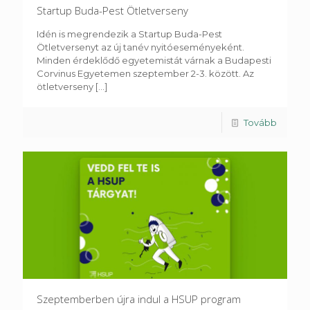
Startup Buda-Pest Ötletverseny
Idén is megrendezik a Startup Buda-Pest
Ötletversenyt az új tanév nyitóeseményeként.
Minden érdeklődő egyetemistát várnak a Budapesti
Corvinus Egyetemen szeptember 2-3. között. Az
ötletverseny
[...]
Tovább
Szeptemberben újra indul a HSUP program