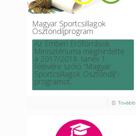
Magyar Sportcsillagok
Ösztöndíjprogram
Az Emberi Erőforrások
Minisztériuma meghirdette
a 2017/2018. tanév 1.
félévére szóló “Magyar
Sportcsillagok Ösztöndíj”-
programot.
Tovább