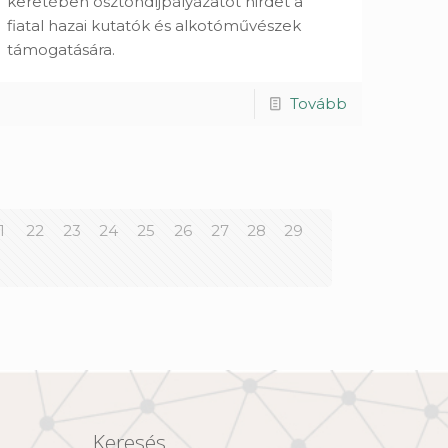
keretében ösztöndíjpályázatot hirdet a
fiatal hazai kutatók és alkotóművészek
támogatására.
Tovább
1
22
23
24
25
26
27
28
29
Keresés