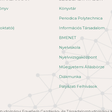
önyv
Könyvtár
Periodica Polytechnica
oktatói)
Információs Társadalom
BMENET
Nyelviskola
Nyelvvizsgaközpont
Műegyetemi Állásbörze
Diákmunka
Pályázati Felhívások
ágtudományi Egyetem Gazdaság- és Társadalomtudományi 