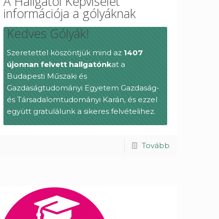
A Hallgatói Képviselet
információja a gólyáknak
Kedves Gólyák!
Szeretettel köszöntjük mind az
1407
újonnan felvett hallgatónk
at a
Budapesti Műszaki és
Gazdaságtudományi Egyetem Gazdaság-
és Társadalomtudományi Karán, és ezzel
együtt gratulálunk a sikeres felvételihez.
Tovább