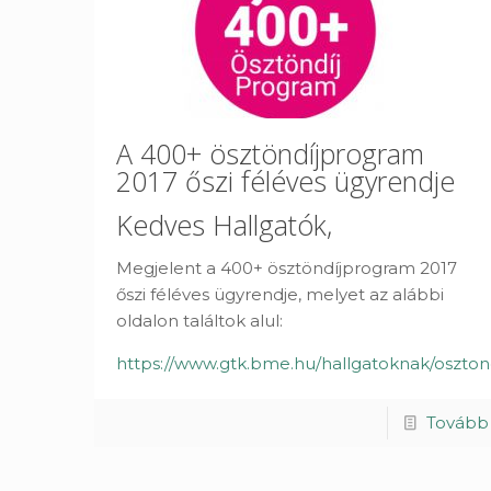
A 400+ ösztöndíjprogram
2017 őszi féléves ügyrendje
Kedves Hallgatók,
Megjelent a 400+ ösztöndíjprogram 2017
őszi féléves ügyrendje, melyet az alábbi
oldalon találtok alul:
https://www.gtk.bme.hu/hallgatoknak/osztond
Tovább