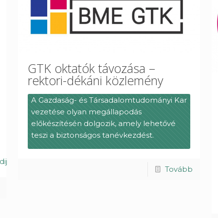
GTK oktatók távozása –
rektori-dékáni közlemény
A Gazdaság- és Társadalomtudományi Kar
vezetése olyan megállapodás
előkészítésén dolgozik, amely lehetővé
teszi a biztonságos tanévkezdést.
ij
Tovább