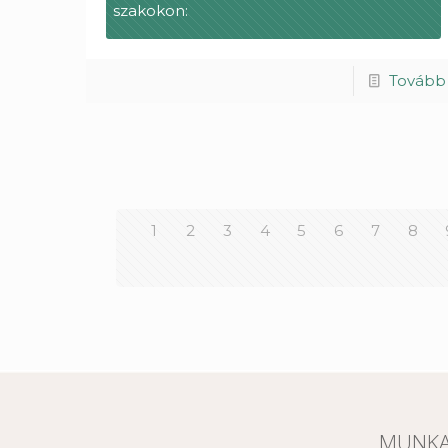
szakokon:
Tovább
1
2
3
4
5
6
7
8
MUNKA