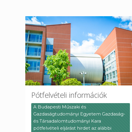
Pótfelvételi információk
A Budapesti Műszaki és
Gazdaságtudományi Egyetem Gazdaság-
és Társadalomtudományi Kara
pótfelvételi eljárást hirdet az alábbi