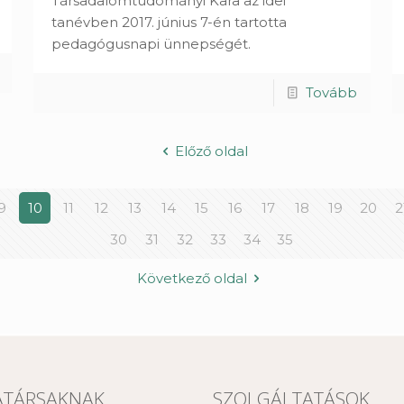
Társadalomtudományi Kara az idei
tanévben 2017. június 7-én tartotta
pedagógusnapi ünnepségét.
Tovább
Előző oldal
9
10
11
12
13
14
15
16
17
18
19
20
2
30
31
32
33
34
35
Következő oldal
TÁRSAKNAK
SZOLGÁLTATÁSOK