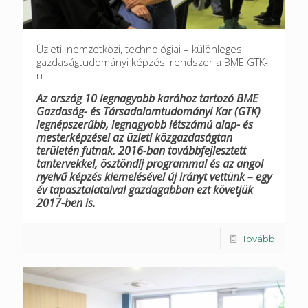
Üzleti, nemzetközi, technológiai – különleges
gazdaságtudományi képzési rendszer a BME GTK-
n
Az ország 10 legnagyobb karához tartozó BME
Gazdaság- és Társadalomtudományi Kar (GTK)
legnépszerűbb, legnagyobb létszámú alap- és
mesterképzései az üzleti közgazdaságtan
területén futnak. 2016-ban továbbfejlesztett
tantervekkel, ösztöndíj programmal és az angol
nyelvű képzés kiemelésével új irányt vettünk – egy
év tapasztalataival gazdagabban ezt követjük
2017-ben is.
Tovább