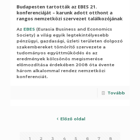
Budapesten tartották az EBES 21.
konferenciáját – karunk adott otthont a
rangos nemzetközi szervezet találkozójának
Az
EBES
(Eurasia Business and Economics
Society) a világ egyik legtekintélyesebb
pénzügyi, gazdasági, üzleti területen dolgozó
szakembereket tömörítő szervezete a
tudományos együttműködés és az
eredmények kölcsönös megismerése
előmozdítása érdekében 2008 óta évente
három alkalommal rendez nemzetközi
konferenciát.
Tovább
Előző oldal
1
2
3
4
5
6
7
8