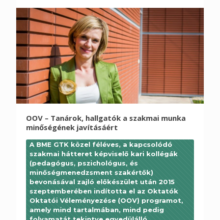
OOV – Tanárok, hallgatók a szakmai munka
minőségének javításáért
A BME GTK közel féléves, a kapcsolódó
szakmai hátteret képviselő kari kollégák
(pedagógus, pszichológus, és
minőségmenedzsment szakértők)
bevonásával zajló előkészület után 2015
szeptemberében indította el az Oktatók
Oktatói Véleményezése (OOV) programot,
amely mind tartalmában, mind pedig
folyamatát tekintve egyedülálló