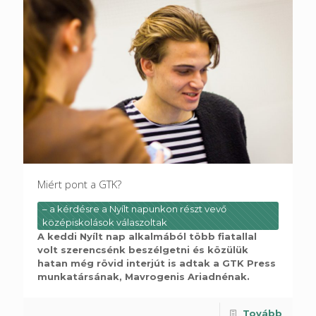
Miért pont a GTK?
– a kérdésre a Nyílt napunkon részt vevő
középiskolások válaszoltak
A keddi Nyílt nap alkalmából több fiatallal
volt szerencsénk beszélgetni és közülük
hatan még rövid interjút is adtak a GTK Press
munkatársának, Mavrogenis Ariadnénak.
Tovább