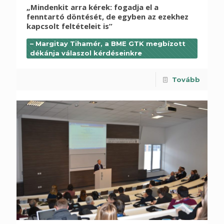
„Mindenkit arra kérek: fogadja el a
fenntartó döntését, de egyben az ezekhez
kapcsolt feltételeit is”
– Margitay Tihamér, a BME GTK megbízott
dékánja válaszol kérdéseinkre
Tovább