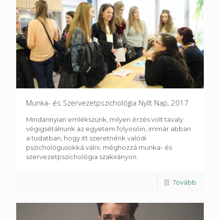
Munka- és Szervezetpszichológia Nyílt Nap, 2017
Mindannyian emlékszünk, milyen érzés volt tavaly
végigsétálnunk az egyetem folyosóin, immár abban
a tudatban, hogy itt szeretnénk valódi
pszichológusokká válni, méghozzá munka- és
szervezetpszichológia szakirányon.
Tovább