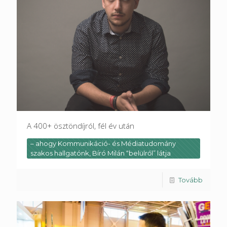
A 400+ ösztöndíjról, fél év után
– ahogy Kommunikáció- és Médiatudomány
szakos hallgatónk, Bíró Milán “belülről” látja
Tovább