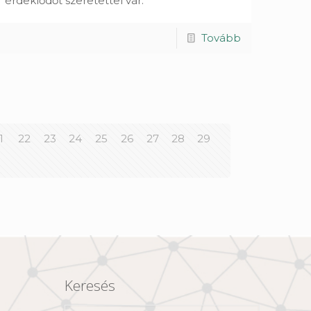
érdeklődőt szeretettel vár.
Tovább
1
22
23
24
25
26
27
28
29
Keresés