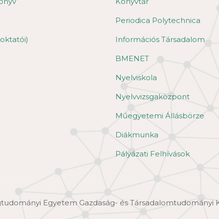
önyv
Könyvtár
Periodica Polytechnica
oktatói)
Információs Társadalom
BMENET
Nyelviskola
Nyelvvizsgaközpont
Műegyetemi Állásbörze
Diákmunka
Pályázati Felhívások
ágtudományi Egyetem Gazdaság- és Társadalomtudományi 