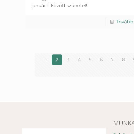
január 1.
között szünetel!
Tovább
1
2
3
4
5
6
7
8
MUNKA