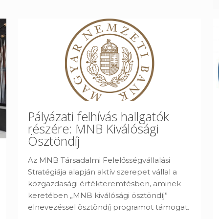
Pályázati felhívás hallgatók
részére: MNB Kiválósági
Ösztöndíj
Az MNB Társadalmi Felelősségvállalási
Stratégiája alapján aktív szerepet vállal a
közgazdasági értékteremtésben, aminek
keretében „MNB kiválósági ösztöndíj”
elnevezéssel ösztöndíj programot támogat.