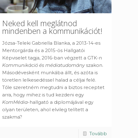
Neked kell meglátnod
mindenben a kommunikációt!
Józsa-Teleki Gabriella Blanka, a 2013-14-es
Mentorgárda és a 2015-ös Hallgatói
Képviselet tagja, 2016-ban végzett a GTK-n
Kommunikáció és médiatudomány
szakon.
Másodévesként munkába állt, és azóta is
töretlen lelkesedéssel halad a céljai felé.
Tőle szeretném megtudni a biztos receptet
arra, hogy mihez is tud kezdeni egy
KomMédia
-hallgató a diplomájával egy
olyan területen, ahol elvileg telített a
szakma?
Tovább